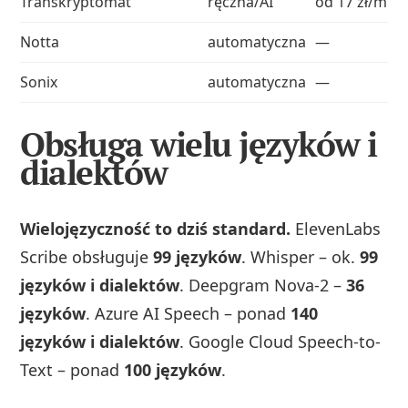
Transkryptomat
ręczna/AI
od 17 zł/min 
Notta
automatyczna
—
Sonix
automatyczna
—
Obsługa wielu języków i
dialektów
Wielojęzyczność to dziś standard.
ElevenLabs
Scribe obsługuje
99 języków
. Whisper – ok.
99
języków i dialektów
. Deepgram Nova-2 –
36
języków
. Azure AI Speech – ponad
140
języków i dialektów
. Google Cloud Speech-to-
Text – ponad
100 języków
.