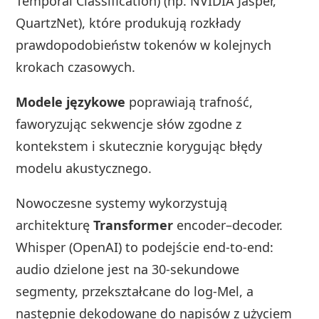
Temporal Classification) (np. NVIDIA Jasper,
QuartzNet), które produkują rozkłady
prawdopodobieństw tokenów w kolejnych
krokach czasowych.
Modele językowe
poprawiają trafność,
faworyzując sekwencje słów zgodne z
kontekstem i skutecznie korygując błędy
modelu akustycznego.
Nowoczesne systemy wykorzystują
architekturę
Transformer
encoder–decoder.
Whisper (OpenAI) to podejście end-to-end:
audio dzielone jest na 30-sekundowe
segmenty, przekształcane do log-Mel, a
następnie dekodowane do napisów z użyciem