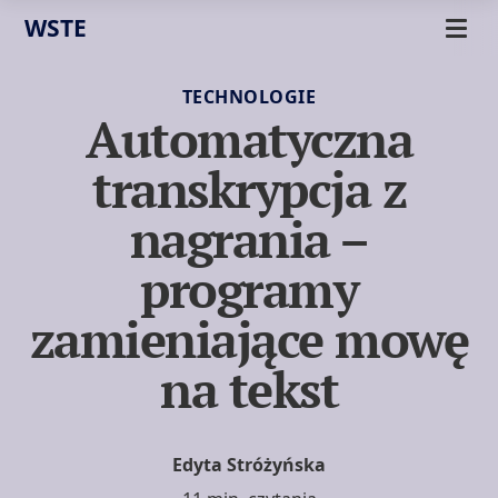
WSTE
TECHNOLOGIE
Automatyczna
transkrypcja z
nagrania –
programy
zamieniające mowę
na tekst
Edyta Stróżyńska