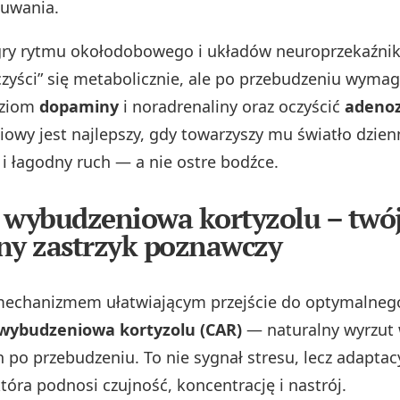
zuwania.
 gry rytmu okołodobowego i układów neuroprzekaźni
zyści” się metabolicznie, ale po przebudzeniu wymag
oziom
dopaminy
i noradrenaliny oraz oczyścić
adeno
ciowy jest najlepszy, gdy towarzyszy mu światło dzien
i łagodny ruch — a nie ostre bodźce.
 wybudzeniowa kortyzolu – twó
ny zastrzyk poznawczy
echanizmem ułatwiającym przejście do optymalneg
 wybudzeniowa kortyzolu (CAR)
— naturalny wyrzut 
 po przebudzeniu. To nie sygnał stresu, lecz adaptac
tóra podnosi czujność, koncentrację i nastrój.