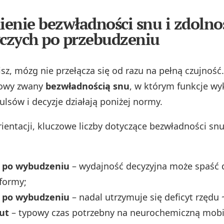
enie bezwładności snu i zdolno
czych po przebudzeniu
isz, mózg nie przełącza się od razu na pełną czujnoś
iowy zwany
bezwładnością snu
, w którym funkcje w
ulsów i decyzje działają poniżej normy.
orientacji, kluczowe liczby dotyczące bezwładności sn
 po wybudzeniu
– wydajność decyzyjna może spaść 
 formy;
 po wybudzeniu
– nadal utrzymuje się deficyt rzędu
ut
– typowy czas potrzebny na neurochemiczną mobil