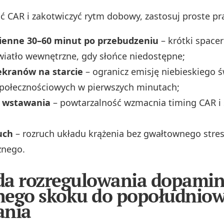
 CAR i zakotwiczyć rytm dobowy, zastosuj proste pra
zienne 30–60 minut po przebudzeniu
– krótki spacer
wiatło wewnętrzne, gdy słońce niedostępne;
ekranów na starcie
– ogranicz emisję niebieskiego św
połecznościowych w pierwszych minutach;
a wstawania
– powtarzalność wzmacnia timing CAR i s
uch
– rozruch układu krążenia bez gwałtownego stre
znego.
a rozregulowania dopamin
nego skoku do popołudnio
ania