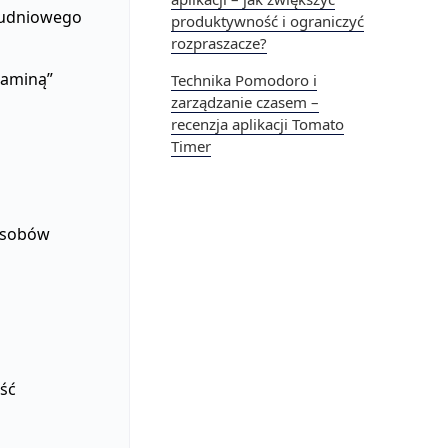
łudniowego
produktywność i ograniczyć
rozpraszacze?
paminą”
Technika Pomodoro i
zarządzanie czasem –
recenzja aplikacji Tomato
Timer
zasobów
ść