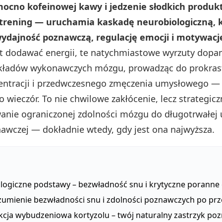
mocno kofeinowej kawy i jedzenie słodkich produk
trening — uruchamia kaskadę neurobiologiczną, 
ydajność poznawczą, regulację emocji i motywacj
 dodawać energii, te natychmiastowe wyrzuty dopa
kładów wykonawczych mózgu, prowadząc do prokrast
centracji i przedwczesnego zmęczenia umysłowego —
 wieczór. To nie chwilowe zakłócenie, lecz strategic
nie ograniczonej zdolności mózgu do długotrwałej 
nawczej — dokładnie wtedy, gdy jest ona najwyższa.
logiczne podstawy – bezwładność snu i krytyczne poranne
zumienie bezwładności snu i zdolności poznawczych po pr
kcja wybudzeniowa kortyzolu – twój naturalny zastrzyk po