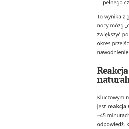
pełnego c
To wynika z
nocy mózg „c
zwiększyć p
okres przejś
nawodnienie 
Reakcja
natural
Kluczowym m
jest
reakcja
~45 minutach
odpowiedź, k