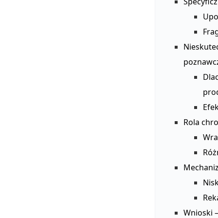
Specyfic
Upo
Fra
Nieskute
poznawc
Dla
pro
Efek
Rola chr
Wra
Róż
Mechaniz
Nis
Rek
Wnioski 