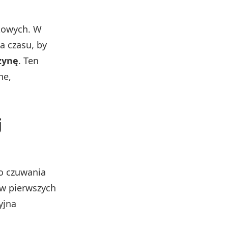
kowych. W
a czasu, by
zynę
. Ten
ne,
j
o czuwania
w pierwszych
yjna