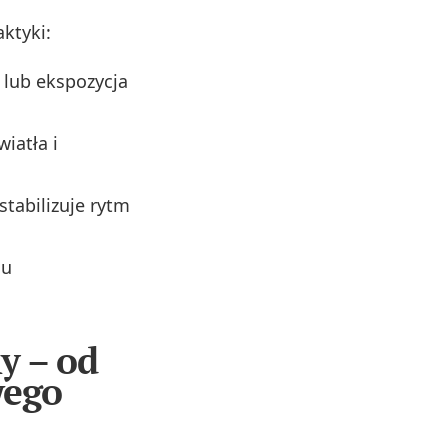
ktyki:
 lub ekspozycja
iatła i
tabilizuje rytm
su
y – od
wego