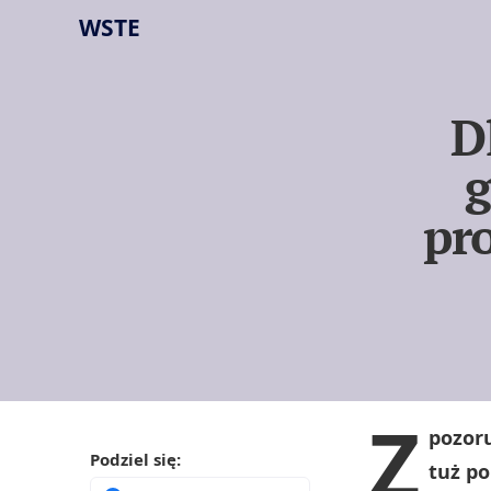
WSTE
D
g
pr
Z
pozor
Podziel się:
tuż p