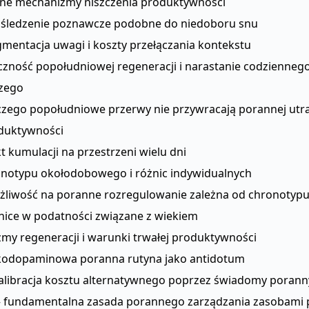
zne mechanizmy niszczenia produktywności
śledzenie poznawcze podobne do niedoboru snu
gmentacja uwagi i koszty przełączania kontekstu
czność popołudniowej regeneracji i narastanie codzienneg
zego
czego popołudniowe przerwy nie przywracają porannej utr
duktywności
t kumulacji na przestrzeni wielu dni
onotypu okołodobowego i różnic indywidualnych
żliwość na poranne rozregulowanie zależna od chronotyp
nice w podatności związane z wiekiem
my regeneracji i warunki trwałej produktywności
kodopaminowa poranna rutyna jako antidotum
alibracja kosztu alternatywnego poprzez świadomy poran
– fundamentalna zasada porannego zarządzania zasobami