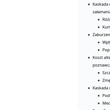
Kaskada 
załamani
Róż
Kumu
Zaburzen
Wpł
Pop
Koszt al
poznawc
Szc
Zmę
Kaskada 
Pod
Mec