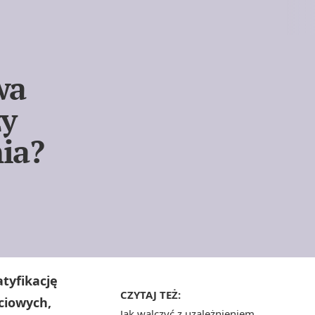
wa
zy
ia?
tyfikację
CZYTAJ TEŻ:
ciowych,
Jak walczyć z uzależnieniem