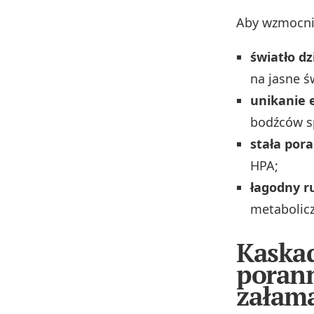
Aby wzmocnić
światło d
na jasne ś
unikanie 
bodźców s
stała por
HPA;
łagodny r
metabolic
Kaskad
poran
załam