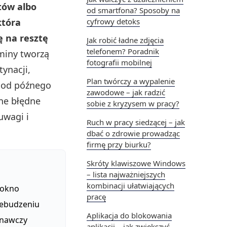
tów albo
od smartfona? Sposoby na
która
cyfrowy detoks
ę na resztę
Jak robić ładne zdjęcia
telefonem? Poradnik
miny tworzą
fotografii mobilnej
ynacji,
Plan twórczy a wypalenie
 od późnego
zawodowe – jak radzić
zne błędne
sobie z kryzysem w pracy?
uwagi i
Ruch w pracy siedzącej – jak
dbać o zdrowie prowadząc
firmę przy biurku?
Skróty klawiszowe Windows
– lista najważniejszych
kombinacji ułatwiających
 okno
pracę
zebudzeniu
Aplikacja do blokowania
znawczy
aplikacji – jak zwiększyć