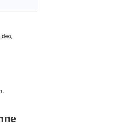
ideo,
,
m.
anne