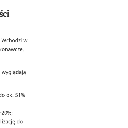
ści
ć. Wchodzi w
ykonawcze,
u wyglądają
do ok. 51%
 ~20%;
izację do