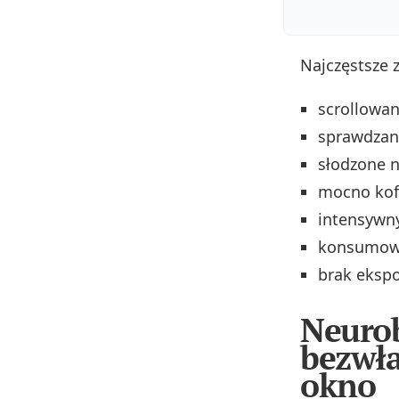
Najczęstsze 
scrollowan
sprawdzani
słodzone n
mocno kof
intensywny
konsumowa
brak ekspo
Neurob
bezwła
okno