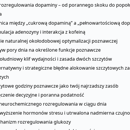
rozregulowania dopaminy – od porannego skoku do popo
a
nica między „cukrową dopaminą” a „pełnowartościową do
lacja adenozyny i interakcja z kofeiną
ie naturalnej okołodobowej optymalizacji poznawczej
yw pory dnia na określone funkcje poznawcze
ołudniowy klif wydajności i zasada dwóch szczytów
ternatywny i strategiczne błędne alokowanie szczytowych 
zych
zytowe godziny poznawcze jako twój najrzadszy zasób
czenie decyzyjne i poranna podatność
neurochemicznego rozregulowania w ciągu dnia
wyższenie hormonów stresu i utrwalona nadmierna czujno
hanizm rozregulowania glukozy