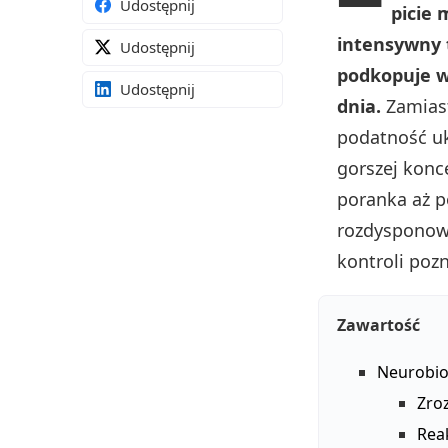
Udostępnij
picie 
intensywny 
Udostępnij
podkopuje w
Udostępnij
dnia.
Zamiast
podatność u
gorszej kon
poranka aż po
rozdysponowa
kontroli poz
Zawartość
Neurobio
Zro
Rea