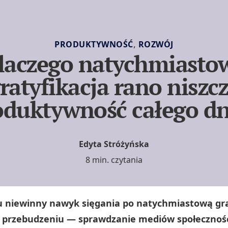
,
PRODUKTYWNOŚĆ
ROZWÓJ
laczego natychmiasto
ratyfikacja rano niszc
oduktywność całego dn
Edyta Stróżyńska
8 min. czytania
u niewinny nawyk sięgania po natychmiastową gra
o przebudzeniu — sprawdzanie mediów społecznoś