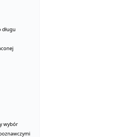
o długu
aconej
u
ny wybór
 poznawczymi