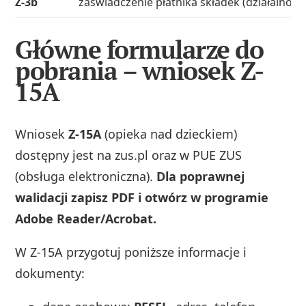
Z-3b
zaświadczenie płatnika składek (działalność
Główne formularze do
pobrania – wniosek Z-
15A
Wniosek
Z-15A
(opieka nad dzieckiem)
dostępny jest na zus.pl oraz w PUE ZUS
(obsługa elektroniczna).
Dla poprawnej
walidacji zapisz PDF i otwórz w programie
Adobe Reader/Acrobat.
W Z-15A przygotuj poniższe informacje i
dokumenty: