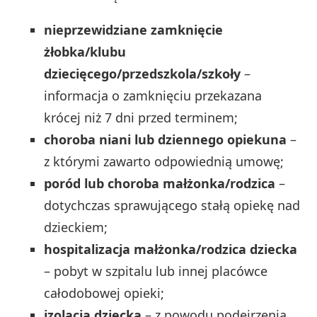
nieprzewidziane zamknięcie
żłobka/klubu
dziecięcego/przedszkola/szkoły
–
informacja o zamknięciu przekazana
krócej niż 7 dni przed terminem;
choroba niani lub dziennego opiekuna
–
z którymi zawarto odpowiednią umowę;
poród lub choroba małżonka/rodzica
–
dotychczas sprawującego stałą opiekę nad
dzieckiem;
hospitalizacja małżonka/rodzica dziecka
– pobyt w szpitalu lub innej placówce
całodobowej opieki;
izolacja dziecka
– z powodu podejrzenia