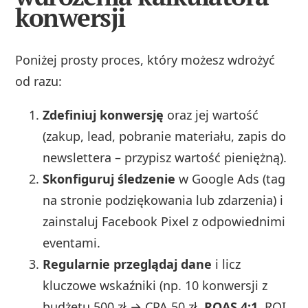
konwersji
Poniżej prosty proces, który możesz wdrożyć
od razu:
Zdefiniuj konwersję
oraz jej wartość
(zakup, lead, pobranie materiału, zapis do
newslettera – przypisz wartość pieniężną).
Skonfiguruj śledzenie
w Google Ads (tag
na stronie podziękowania lub zdarzenia) i
zainstaluj Facebook Pixel z odpowiednimi
eventami.
Regularnie przeglądaj dane
i licz
kluczowe wskaźniki (np. 10 konwersji z
budżetu 500 zł → CPA 50 zł,
ROAS 4:1
, ROI