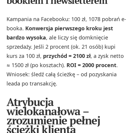
bookiem i newsletterem
Kampania na Facebooku: 100 zł, 1078 pobrań e-
booka.
Konwersja pierwszego kroku jest
bardzo wysoka
, ale liczy się domknięcie
sprzedaży. Jeśli 2 procent (ok. 21 osób) kupi
kurs za 100 zł,
przychód = 2100 zł
, a zysk netto
≈ 1500 zł (po kosztach).
ROI = 2000 procent
.
Wniosek: śledź całą ścieżkę – od pozyskania
leada po transakcję.
Atrybucja
wielokanałowa –
zrozumienie pełnej
ścieżki klienta