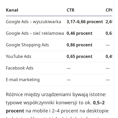
Kanał
CTR
CPC
Google Ads – wyszukiwarka
3,17–6,66 procent
2,69–
Google Ads – sieć reklamowa
0,46 procent
0,63 
Google Shopping Ads
0,86 procent
—
YouTube Ads
0,65 procent
0,49 
Facebook Ads
—
—
E-mail marketing
—
—
Różnice między urządzeniami bywają istotne:
typowe współczynniki konwersji to ok.
0,5–2
procent
na mobile i 2–4 procent na desktopie