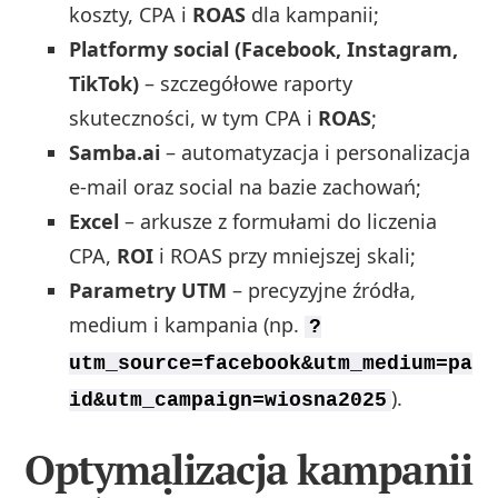
koszty, CPA i
ROAS
dla kampanii;
Platformy social (Facebook, Instagram,
TikTok)
– szczegółowe raporty
skuteczności, w tym CPA i
ROAS
;
Samba.ai
– automatyzacja i personalizacja
e-mail oraz social na bazie zachowań;
Excel
– arkusze z formułami do liczenia
CPA,
ROI
i ROAS przy mniejszej skali;
Parametry UTM
– precyzyjne źródła,
medium i kampania (np.
?
utm_source=facebook&utm_medium=pa
).
id&utm_campaign=wiosna2025
Optymalizacja kampanii