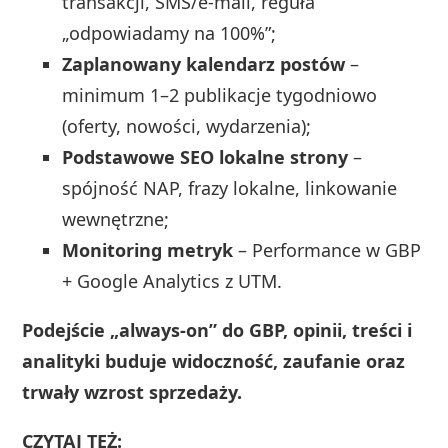
transakcji, SMS/e‑mail, reguła
„odpowiadamy na 100%”;
Zaplanowany kalendarz postów
–
minimum 1–2 publikacje tygodniowo
(oferty, nowości, wydarzenia);
Podstawowe SEO lokalne strony
–
spójność NAP, frazy lokalne, linkowanie
wewnętrzne;
Monitoring metryk
– Performance w GBP
+ Google Analytics z UTM.
Podejście „always‑on” do GBP, opinii, treści i
analityki buduje widoczność, zaufanie oraz
trwały wzrost sprzedaży.
CZYTAJ TEŻ: