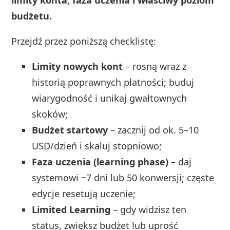
limity konta, faza uczenia i właściwy poziom
budżetu.
Przejdź przez poniższą checklistę:
Limity nowych kont
– rosną wraz z
historią poprawnych płatności; buduj
wiarygodność i unikaj gwałtownych
skoków;
Budżet startowy
– zacznij od ok. 5–10
USD/dzień i skaluj stopniowo;
Faza uczenia (learning phase)
– daj
systemowi ~7 dni lub 50 konwersji; częste
edycje resetują uczenie;
Limited Learning
– gdy widzisz ten
status, zwiększ budżet lub uprość