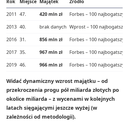
Rok
Miejsce
Majątek
Źródło
2011
47.
420 mln zł
Forbes – 100 najbogatszyc
2013
40.
brak danych
Wprost – 100 najbogatszy
2016
31.
856 mln zł
Forbes – 100 najbogatszyc
2017
35.
967 mln zł
Forbes – 100 najbogatszyc
2019
46.
966 mln zł
Forbes – 100 najbogatszyc
Widać dynamiczny wzrost majątku – od
przekroczenia progu pół miliarda złotych po
okolice miliarda – z wycenami w kolejnych
latach sięgającymi jeszcze wyżej (w
zależności od metodologii).