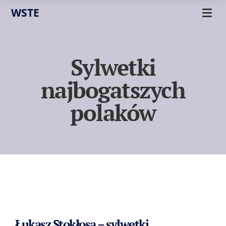
WSTE
Sylwetki
najbogatszych
polaków
Łukasz Stokłosa – sylwetki