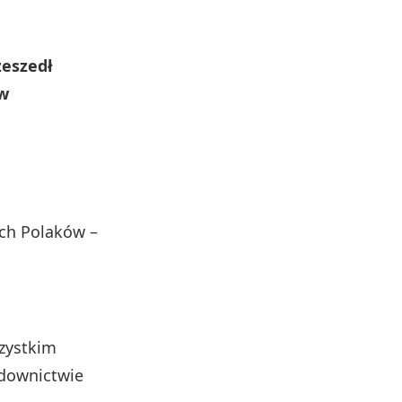
eszedł
 w
ych Polaków –
zystkim
downictwie