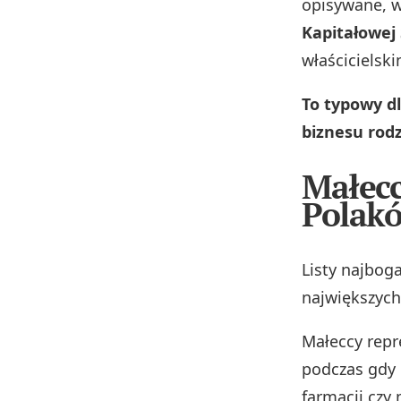
opisywane, w
Kapitałowej 
właścicielsk
To typowy d
biznesu rodz
Małecc
Polak
Listy najboga
największych
Małeccy repr
podczas gdy 
farmacji czy