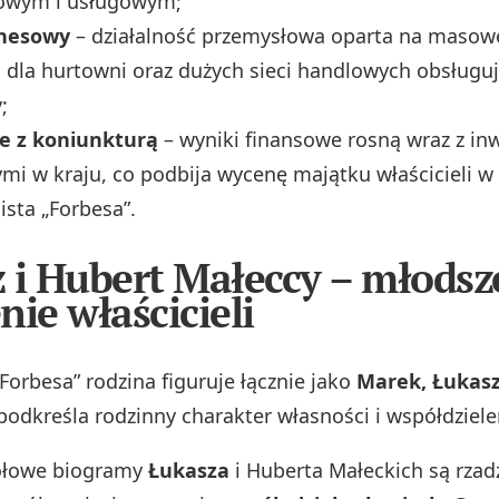
owym i usługowym;
znesowy
– działalność przemysłowa oparta na masowej
dla hurtowni oraz dużych sieci handlowych obsługuj
;
e z koniunkturą
– wyniki finansowe rosną wraz z in
i w kraju, co podbija wycenę majątku właścicieli w
lista „Forbesa”.
 i Hubert Małeccy – młodsz
nie właścicieli
Forbesa” rodzina figuruje łącznie jako
Marek, Łukasz
 podkreśla rodzinny charakter własności i współdziel
ółowe biogramy
Łukasza
i Huberta Małeckich są rzadz