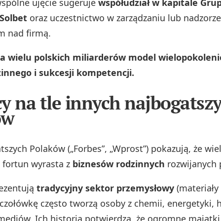
spólne ujęcie sugeruje
współudział w kapitale Gru
Solbet
oraz uczestnictwo w zarządzaniu lub nadzorze
im nad firmą.
la wielu polskich miliarderów model wielopokolen
innego i sukcesji kompetencji.
y na tle innych najbogatsz
ów
tszych Polaków („Forbes”, „Wprost”) pokazują, że wie
 fortun wyrasta z
biznesów rodzinnych
rozwijanych 
ezentują
tradycyjny sektor przemysłowy
(materiały
czołówkę często tworzą osoby z chemii, energetyki, 
 mediów. Ich historia potwierdza, że ogromne majątk