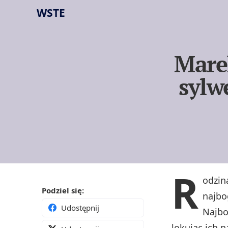
WSTE
Mare
sylw
R
odzi
Podziel się:
najbo
Udostępnij
Najbo
lokując ich 