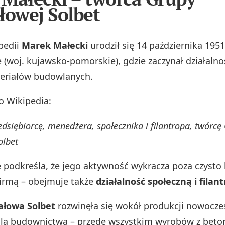
łowej Solbet
pedii
Marek Małecki
urodził się 14 października 1951 
 (woj. kujawsko‑pomorskie), gdzie zaczynał działaln
eriałów budowlanych.
o Wikipedia:
edsiębiorcę, menedżera, społecznika i filantropa, twórcę
olbet
e podkreśla, że jego aktywność wykracza poza czysto
firmą – obejmuje także
działalność społeczną i filan
ałowa Solbet
rozwinęła się wokół produkcji nowocz
dla budownictwa – przede wszystkim wyrobów z beto