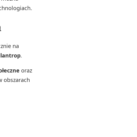
echnologiach.
a
cznie na
ilantrop
.
ołeczne
oraz
w obszarach