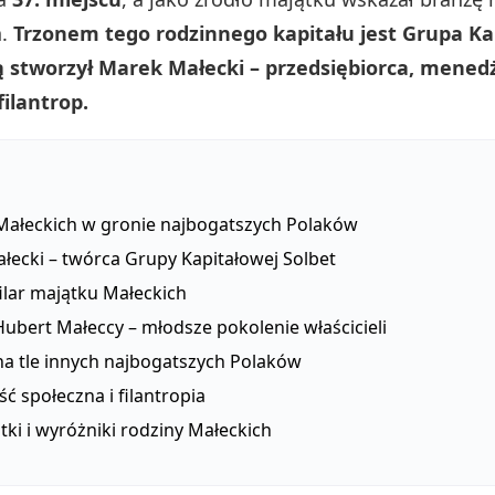
h.
Trzonem tego rodzinnego kapitału jest Grupa K
ą stworzył Marek Małecki – przedsiębiorca, menedż
filantrop.
Małeckich w gronie najbogatszych Polaków
łecki – twórca Grupy Kapitałowej Solbet
filar majątku Małeckich
Hubert Małeccy – młodsze pokolenie właścicieli
na tle innych najbogatszych Polaków
ść społeczna i filantropia
ki i wyróżniki rodziny Małeckich