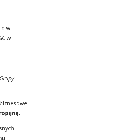
r. w
ość w
 Grupy
 biznesowe
tropijną
.
esnych
nu