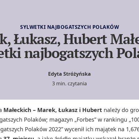
SYLWETKI NAJBOGATSZYCH POLAKÓW
k, Łukasz, Hubert Małe
etki najbogatszych Po
Edyta Stróżyńska
3 min. czytania
na
Małeckich – Marek, Łukasz i Hubert
należy do gr
gatszych Polaków; magazyn „Forbes” w rankingu „10
gatszych Polaków 2022” wycenił ich majątek na 1,676
na
37. miejscu
, a jako źródło majątku wskazał branżę