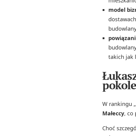
mieszkani
model bi
dostawach 
budowlany
powiązani
budowlanym
takich jak 
Łukasz
pokole
W rankingu „
Małeccy
, co
Choć szczeg