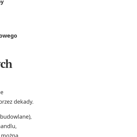
py
iowego
ych
le
przez dekady.
 budowlane),
handlu,
i można