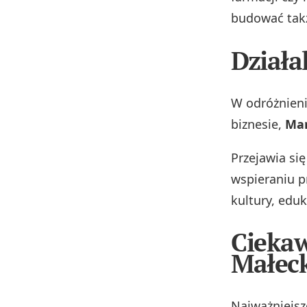
budować tak
Działa
W odróżnieni
biznesie,
Mar
Przejawia się
wspieraniu p
kultury, eduk
Ciekaw
Małec
Najważniejsz