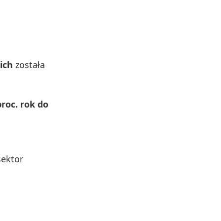
ich
została
roc. rok do
ę
sektor