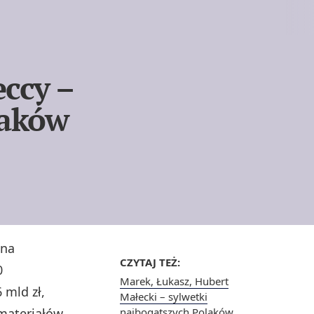
ccy –
laków
ona
CZYTAJ TEŻ:
0
Marek, Łukasz, Hubert
 mld zł,
Małecki – sylwetki
 materiałów
najbogatszych Polaków