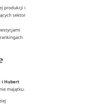
 produkcji i
ących sektor
westycjami
 rankingach
e
 i Hubert
enie majątku.
iej