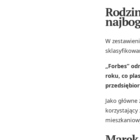
Rodzin
najbog
W zestawieni
sklasyfikowa
„Forbes” od
roku, co pla
przedsiębio
Jako główne
korzystający
mieszkaniowy
Marek 