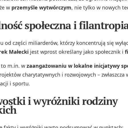
że w
przemyśle wytwórczym
, nie tylko w nowych t
lność społeczna i filantropi
u od części miliarderów, którzy koncentrują się wyłą
ek Małecki
jest wprost określany jako społecznik i
f
 to m.in. w
zaangażowaniu w lokalne inicjatywy sp
rojektów charytatywnych i rozwojowych – zwłaszcza 
acji i sportu.
ostki i wyróżniki rodziny
kich
e fakty i wyróżniki warto podsumować w punktach: