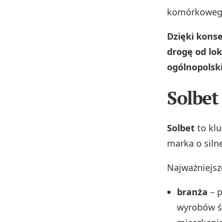
komórkowego
Dzięki kons
drogę od lo
ogólnopolsk
Solbet
Solbet
to klu
marka o siln
Najważniejsz
branża
– p
wyrobów ś