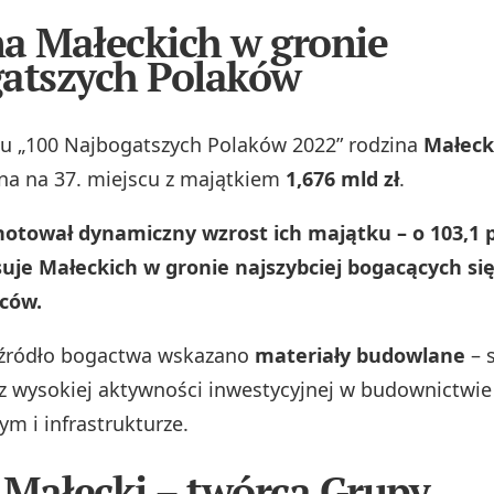
a Małeckich w gronie
atszych Polaków
u „100 Najbogatszych Polaków 2022” rodzina
Małeck
na na 37. miejscu z majątkiem
1,676 mld zł
.
notował dynamiczny wzrost ich majątku – o 103,1 p
suje Małeckich w gronie najszybciej bogacących si
rców.
 źródło bogactwa wskazano
materiały budowlane
– 
 z wysokiej aktywności inwestycyjnej w budownictwie
m i infrastrukturze.
Małecki – twórca Grupy