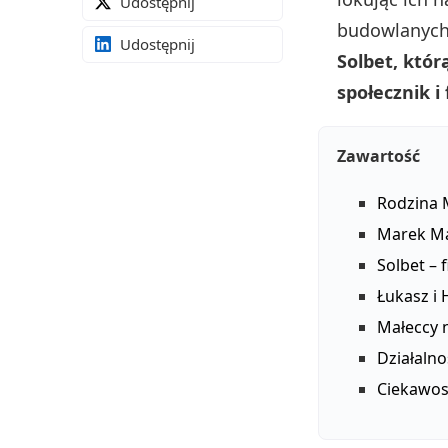
Udostępnij
budowlanyc
Udostępnij
Solbet, któr
społecznik i 
Zawartość
Rodzina 
Marek Ma
Solbet – 
Łukasz i 
Małeccy 
Działalno
Ciekawost