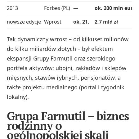
2013
Forbes (PL)
—
ok. 200 mln euro
nowsze edycje
Wprost
ok. 21.
2,7 mld zł
Tak dynamiczny wzrost – od kilkuset milionów
do kilku miliardów złotych – był efektem
ekspansji Grupy Farmutil oraz szerokiego
portfela aktywów: ubojni, zakładów i sklepów
mięsnych, stawów rybnych, pensjonatów, a
także projektu medialnego (portal i tygodnik
lokalny).
Grupa Farmutil – biznes
rodzinny o
ogólnopolskiej skali