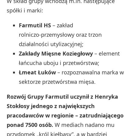
W skład grupy wchodzą m.in. następujące
spółki i marki:
Farmutil HS
– zakład
rolniczo‑przemysłowy oraz trzon
działalności utylizacyjnej;
Zakłady Mięsne Koziegłowy
– element
łańcucha uboju i przetwórstwa;
Łmeat Łuków
– rozpoznawalna marka w
sektorze przetwórstwa mięsa.
Rozwój Grupy Farmutil uczynił z Henryka
Stokłosy jednego z największych
pracodawców w regionie – zatrudniającego
ponad 7500 osób.
W mediach nadano mu
przydomek „król kiełbasy”, a w bardziej