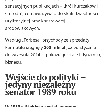
sensacyjnych publikacjach – „król kurczaków i
smrodu”, co nawiązywało do skali działalności
utylizacyjnej oraz kontrowersji
środowiskowych.
Według „Forbesa” przychody ze sprzedaży
Farmutilu sięgnęły
200 mln zł
już od stycznia
do września 2014 r., pokazując skalę i dynamikę
biznesu.
Wejście do polityki –
jedyny niezależny
senator 1989 roku
W 1989 r. Stokłosa został jedynym