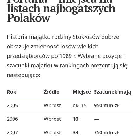
listach najbogatszych
Polaków
Historia majątku rodziny Stokłosów dobrze
obrazuje zmienność losów wielkich
przedsiębiorców po 1989 r. Wybrane pozycje i
szacunki majątku w rankingach prezentują się
następująco:
Rok
Źródło
Miejsce
Szacunek majątk
2005
Wprost
ok. 15.
950 mln zł
2006
Wprost
16.
—
2007
Wprost
33.
750 mln zł