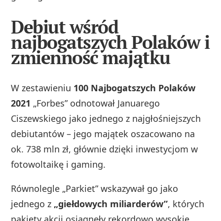
Debiut wśród
najbogatszych Polaków i
zmienność majątku
W zestawieniu
100 Najbogatszych Polaków
2021
„Forbes” odnotował Januarego
Ciszewskiego jako jednego z najgłośniejszych
debiutantów – jego majątek oszacowano na
ok. 738 mln zł, głównie dzięki inwestycjom w
fotowoltaikę i gaming.
Równolegle „Parkiet” wskazywał go jako
jednego z
„giełdowych miliarderów”
, których
pakiety akcji osiągnęły rekordowo wysokie