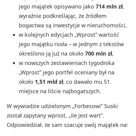
jego majątek opisywano jako
714 mln zł
,
wyraźnie podkreślając, że źródłem
bogactwa są inwestycje w nieruchomości,
w kolejnych edycjach „Wprost” wartość
jego majątku rosła – w jednym z tekstów
określono ją już na około
700 mln zł
,
w nowszych zestawieniach tygodnika
„Wprost” jego portfel oceniany był na
około
1,51 mld zł
, co dawało mu 51.
miejsce na liście najbogatszych.
W wywiadzie udzielonym „Forbesowi” Suski
został zapytany wprost, „ile jest wart”.
Odpowiedział, że sam szacuje swój majątek na: