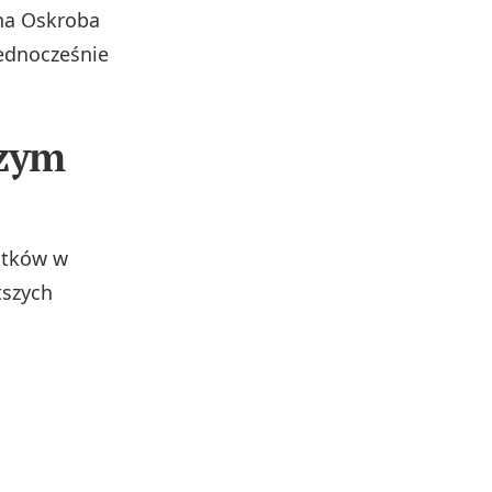
ina Oskroba
ednocześnie
czym
ątków w
tszych