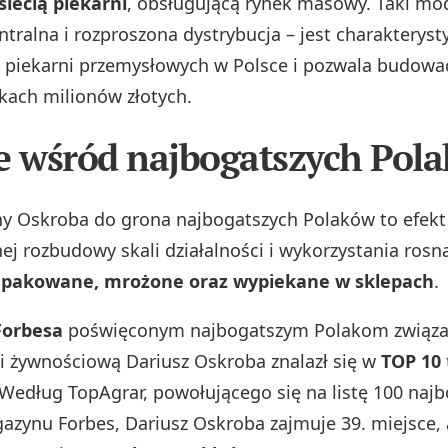
siecią piekarni
, obsługującą rynek masowy. Taki mod
tralna i rozproszona dystrybucja – jest charakteryst
 piekarni przemysłowych w Polsce i pozwala budowa
tkach milionów złotych.
e wśród najbogatszych Pol
y Oskroba do grona najbogatszych Polaków to efekt
j rozbudowy skali działalności i wykorzystania ros
 pakowane, mrożone oraz wypiekane w sklepach
.
Forbesa
poświęconym najbogatszym Polakom związ
 i żywnościową Dariusz Oskroba znalazł się w
TOP 10
 Według TopAgrar, powołującego się na listę 100 naj
zynu Forbes, Dariusz Oskroba zajmuje 39. miejsce, 