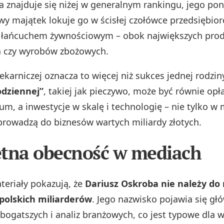
 znajduje się niżej w generalnym rankingu, jego po
y majątek lokuje go w ścisłej czołówce przedsiębio
z łańcuchem żywnościowym – obok największych pro
a czy wyrobów zbożowych.
ekarniczej oznacza to więcej niż sukces jednej rodzin
odziennej”
, takiej jak pieczywo, może być równie opł
um, a inwestycje w skalę i technologię – nie tylko w
 prowadzą do biznesów wartych miliardy złotych.
tna obecność w mediach
eriały pokazują, że
Dariusz Oskroba nie należy do 
polskich miliarderów
. Jego nazwisko pojawia się gł
ajbogatszych i analiz branżowych, co jest typowe dla w