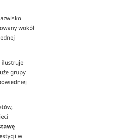
nazwisko
udowany wokół
jednej
ilustruje
uże grupy
powiedniej
etów,
ieci
stawę
estycji w