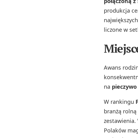
połączoną z 
produkcja cen
największych
liczone w se
Miejsc
Awans rodzin
konsekwentne
na
pieczywo
W rankingu
branżą rolną
zestawienia.
Polaków maga