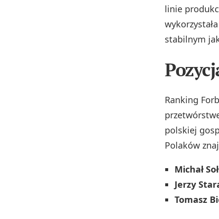
linie produk
wykorzystała
stabilnym ja
Pozycj
Ranking Forb
przetwórstwe
polskiej gos
Polaków znaj
Michał S
Jerzy Star
Tomasz Bi