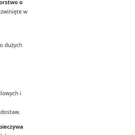
orstwo o
ozwinięte w
zo dużych
dlowych i
 dostaw.
pieczywa