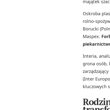
majątek sza
Oskroba plas
rolno‑spożyw
Borucki (Pol
Maspex.
For
piekarnictwo
Interia, anal
grona osób, 
zarządzający
(Inter Europ
kluczowych 
Rodzin
transf