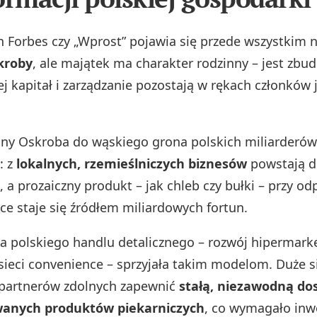
 Forbes czy „Wprost” pojawia się przede wszystkim 
kroby
, ale majątek ma charakter rodzinny – jest zb
ej kapitał i zarządzanie pozostają w rękach członków 
iny Oskroba do wąskiego grona polskich miliarderów 
: z
lokalnych, rzemieślniczych biznesów
powstają d
 a prozaiczny produkt – jak chleb czy bułki – przy od
tyce staje się źródłem miliardowych fortun.
a polskiego handlu detalicznego – rozwój hipermark
sieci convenience – sprzyjała takim modelom. Duże s
 partnerów zdolnych zapewnić
stałą, niezawodną do
anych produktów piekarniczych
, co wymagało inw