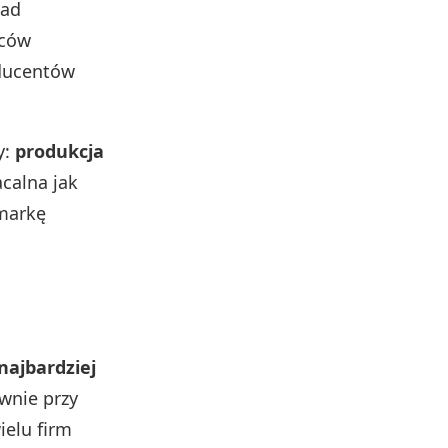
nad
rców
ducentów
y:
produkcja
acalna jak
 markę
najbardziej
ównie przy
ielu firm