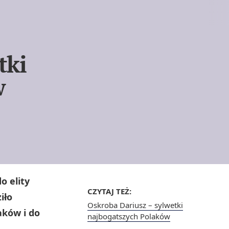
tki
w
o elity
CZYTAJ TEŻ:
iło
Oskroba Dariusz – sylwetki
aków i do
najbogatszych Polaków