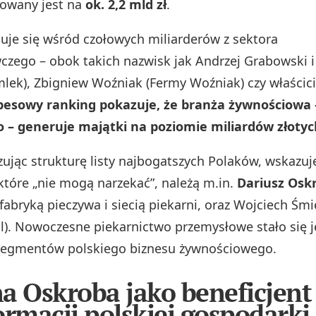
cowany jest na
ok. 2,2 mld zł
.
uje się wśród czołowych miliarderów z sektora
czego – obok takich nazwisk jak Andrzej Grabowski i 
mlek), Zbigniew Woźniak (Fermy Woźniak) czy właścic
besowy ranking pokazuje, że branża żywnościowa
 – generuje majątki na poziomie miliardów złotyc
izując strukturę listy najbogatszych Polaków, wskazuj
które „nie mogą narzekać”, należą m.in.
Dariusz Osk
 fabryką pieczywa i siecią piekarni, oraz Wojciech Śm
ol). Nowoczesne piekarnictwo przemysłowe stało się 
segmentów polskiego biznesu żywnościowego.
a Oskroba jako beneficjent
ormacji polskiej gospodarki