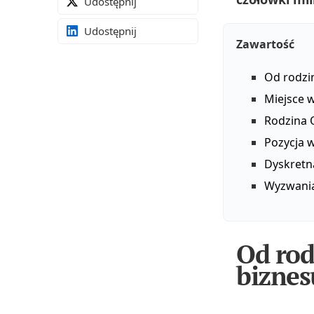
Udostępnij
Udostępnij
Zawartość
Od rodzi
Miejsce 
Rodzina O
Pozycja 
Dyskretn
Wyzwania
Od rod
biznes