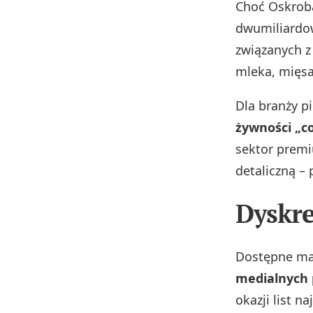
Choć Oskroba
dwumiliardow
związanych 
mleka, mięs
Dla branży pi
żywności „c
sektor premi
detaliczną –
Dyskre
Dostępne mat
medialnych 
okazji list n