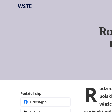
WSTE
Ro
R
odzin
Podziel się:
polsk
Udostępnij
właśc
czołówki mi