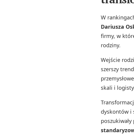
W rankingach
Dariusza Os
firmy, w któr
rodziny.
Wejście rodz
szerszy trend
przemysłowe,
skali i logis
Transformacj
dyskontów i 
poszukiwały
standaryzow