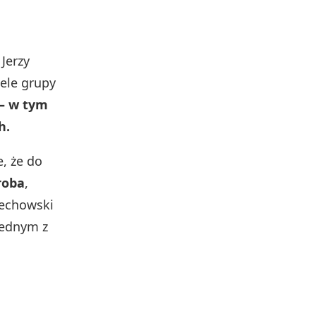
Jerzy
iele grupy
 – w tym
h.
e, że do
roba
,
iechowski
jednym z