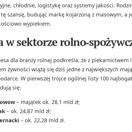
cyjne, chłodnie, logistykę oraz systemy jakości. Rodz
 tę szansę, budując markę kojarzoną z masowym, a j
kościowo wypiekiem.
a w sektorze rolno‑spożyw
esa dla branży rolnej podkreśla, że z piekarnictwem i
m żywności wiążą się dziś jedne z największych maj
podarce. W pierwszej trójce ogólnej listy 100 najboga
dują się:
ołowow
– majątek ok. 28,1 mld zł;
ak
– ok. 24,87 mld zł;
ernacki
– ok. 22,28 mld zł.