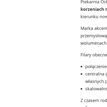
Piekarnia Os
korzeniach 
kierunku now
Marka akcen
przemysłową,
wolumenach
Filary obecn
połączenie
centralna 
własnych 
skalowalno
Z czasem rod