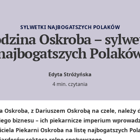
SYLWETKI NAJBOGATSZYCH POLAKÓW
dzina Oskroba – sylwe
najbogatszych Polakó
Edyta Stróżyńska
4 min. czytania
a Oskroba, z Dariuszem Oskrobą na czele, należy d
iego biznesu – ich piekarnicze imperium wprowadz
iciela Piekarni Oskroba na listę najbogatszych Pol
liarderów sektora rolno‑spożywczego.