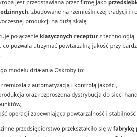
kroba jest przedstawiana przez firmę jako
przedsiębi
rodzinnych
, zbudowane na rzemieślniczej tradycji i r
oczesnej produkcji na dużą skalę.
tuje połączenie
klasycznych receptur
z technologią
 co pozwala utrzymać powtarzalną jakość przy bard
.
ego modelu działania Oskroby to:
 rzemiosła z automatyzacją i kontrolą jakości,
produkcja oraz rozproszona dystrybucja do sieci han
punktów,
ść operacji zapewniająca powtarzalność i stabilność
zinne przedsiębiorstwo przekształciło się w
fabrykę 