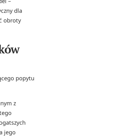
el –
yczny dla
ć obroty
aków
nącego popytu
anym z
tego
bogatszych
a jego