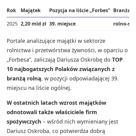
Rok
Majątek
Pozycja na liście „Forbes”
Branża
2025
2,20 mld zł
39. miejsce
rolno‑sp
Portale analizujące majątki w sektorze
rolnictwa i przetwórstwa żywności, w oparciu o
„Forbesa”, zaliczają Dariusza Oskrobę do
TOP
10 najbogatszych Polaków związanych z
branżą rolną
, w pozycji odpowiadającej 39.
miejscu na liście ogólnej.
W ostatnich latach wzrost majątków
odnotowali także właściciele firm
spożywczych
– wśród nich wymieniany jest
Dariusz Oskroba, co potwierdza dobrą