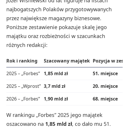
Józef Wiśniewski od lat figuruje na listach
najbogatszych Polaków przygotowywanych
przez największe magazyny biznesowe.
Poniższe zestawienie pokazuje skalę jego
majątku oraz rozbieżności w szacunkach
różnych redakcji:
Rok i ranking
Szacowany majątek
Pozycja w zest
2025 – „Forbes”
1,85 mld zł
51. miejsce
2025 – „Wprost”
3,7 mld zł
20. miejsce
2026 – „Forbes”
1,90 mld zł
68. miejsce
W rankingu „Forbes” 2025 jego majątek
oszacowano na
1,85 mld zł
, co dało mu 51.