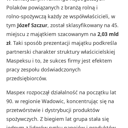
Polaków powiązanych z branżą rolną i
rolno‑spożywczą każdy ze współwłaścicieli, w
tym
Józef Szczur
, został sklasyfikowany na 45.
miejscu z majątkiem szacowanym na
2,03 mld
zł
. Taki sposób prezentacji majątku podkreśla
partnerski charakter struktury właścicielskiej
Maspeksu i to, że sukces firmy jest efektem
pracy zespołu doświadczonych
przedsiębiorców.
Maspex rozpoczął działalność na początku lat
90. w regionie Wadowic, koncentrując się na
przetwórstwie i dystrybucji produktów
spożywczych. Z biegiem lat grupa stała się
jednym z liderów rynku napojów i produktów