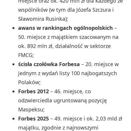
miejsce oraz ok. 420 mln zł dla każdego ze
wspólników (w tym dla Józefa Szczura i
Sławomira Rusinka);
awans w rankingach ogólnopolskich
–
50. miejsce z majątkiem szacowanym na
ok. 892 mln zł, działalność w sektorze
FMCG;
ścisła czołówka Forbesa
– 20. miejsce w
jednym z wydań listy 100 najbogatszych
Polaków;
Forbes 2012
– 46. miejsce, co
odzwierciedla ugruntowaną pozycję
Maspeksu;
Forbes 2025
– 49. miejsce i ok. 2,03 mld zł
majątku, zgodnie z najnowszymi