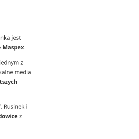
nka jest
e Maspex
.
 jednym z
kalne media
tszych
, Rusinek i
dowice
z