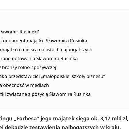
 Sławomir Rusinek?
 fundament majątku Sławomira Rusinka
majątku i miejsca na listach najbogatszych
rane notowania Sławomira Rusinka
w branży rolno‑spożywczej
ako przedstawiciel „małopolskiej szkoły biznesu”
a obecność w mediach
tki związane z pozycją Sławomira Rusinka
ngu „Forbesa” jego majątek sięga ok. 3,17 mld zł,
ej dekadzie zestawienia najbogatszych w kraju.