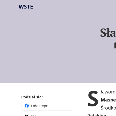
WSTE
Sł
S
ławomi
Podziel się:
Maspe
Udostępnij
Środko
Polaków.