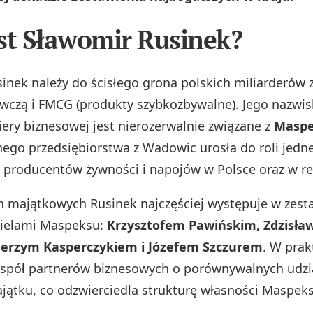
st Sławomir Rusinek?
inek należy do ścisłego grona polskich miliarderów 
wczą i FMCG (produkty szybkozbywalne). Jego nazwi
iery biznesowej jest nierozerwalnie związane z
Masp
lnego przedsiębiorstwa z Wadowic urosła do roli jedn
 producentów żywności i napojów w Polsce oraz w re
 majątkowych Rusinek najczęściej występuje w zest
cielami Maspeksu:
Krzysztofem Pawińskim, Zdzisł
 Jerzym Kasperczykiem i Józefem Szczurem
. W prak
espół partnerów biznesowych o porównywalnych udzia
ątku, co odzwierciedla strukturę własności Maspeks