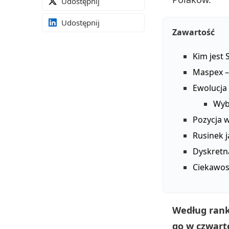
Udostępnij
Udostępnij
Zawartość
Kim jest
Maspex –
Ewolucja 
Wyb
Pozycja 
Rusinek j
Dyskretn
Ciekawos
Według ranki
go w czwart