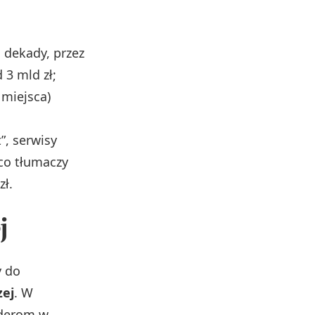
 dekady, przez
 3 mld zł;
 miejsca)
”, serwisy
co tłumaczy
zł.
j
y do
zej
. W
rderom w