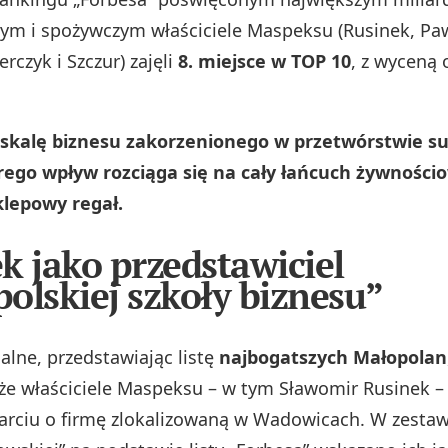
nym i spożywczym właściciele Maspeksu (Rusinek, Paw
erczyk i Szczur) zajęli
8. miejsce w TOP 10
, z wyceną 
 skalę biznesu zakorzenionego w przetwórstwie 
rego wpływ rozciąga się na cały łańcuch żywności
klepowy regał.
k jako przedstawiciel
olskiej szkoły biznesu”
alne, przedstawiając listę
najbogatszych Małopolan
 że właściciele Maspeksu – w tym Sławomir Rusinek –
arciu o firmę zlokalizowaną w Wadowicach. W zestaw