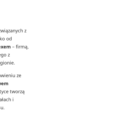
związanych z
sko od
exem
– firmą,
ego z
gionie.
awieniu ze
awem
tyce tworzą
łach i
u.