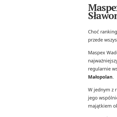
Maspe
Sławo
Choć ranking
przede wszy
Maspex Wadow
najważniejsz
regularnie w
Małopolan
.
W jednym z r
jego wspólni
majątkiem ok