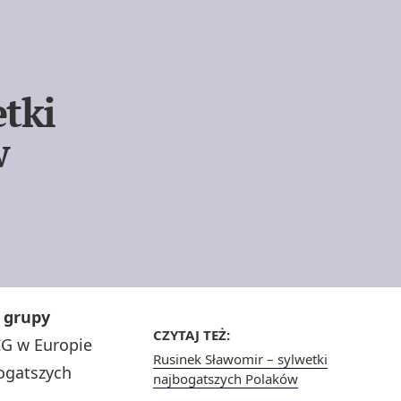
tki
w
l grupy
CZYTAJ TEŻ:
CG w Europie
Rusinek Sławomir – sylwetki
ogatszych
najbogatszych Polaków