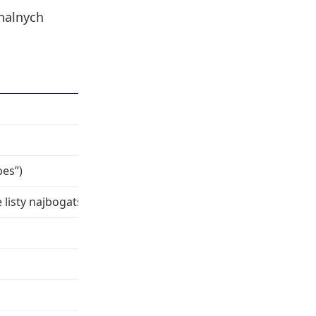
nalnych
Miejsce w Polsce
39. miejsce
46. miejsce
bes”)
39. miejsce w kraju
listy najbogatszych)
50. miejsce
45. miejsce ex aequo (branża rolno‑
34. miejsce
33. miejsce