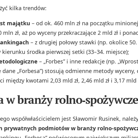
yć kilka trendów:
ost majątku
– od ok. 460 mln zł na początku minionej
0 mln zł, aż po wyceny przekraczające 2 mld zł i ponad
rankingach
– z drugiej połowy stawki (np. okolice 50.
 kierunku środka pierwszej setki (33–34. miejsce);
etodologiczne
– „Forbes” i inne redakcje (np. „Wprost
e dane „Forbesa”) stosują odmienne metody wyceny, 
ci między kwotami 2,03 mld zł, 2,46 mld zł i 3,17 mld 
a w branży rolno‑spożywcze
ego współwłaścicielem jest Sławomir Rusinek, należ
h prywatnych podmiotów w branży rolno‑spożywc
ankingu „Forbesa” poświęconym największym milia