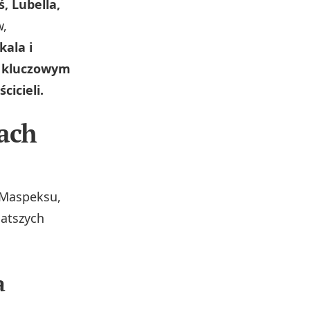
, Lubella,
w,
kala i
ą kluczowym
icieli.
tach
 Maspeksu,
gatszych
a