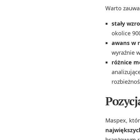
Warto zauważ
stały wzr
okolice 90
awans w 
wyraźnie w
różnice m
analizując
rozbieżnoś
Pozycj
Maspex, któr
największyc
branżowym r