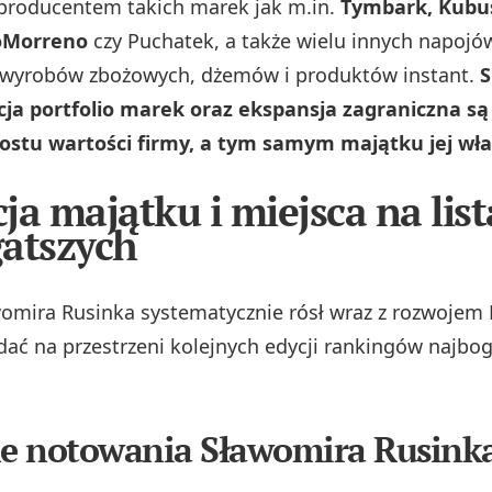
producentem takich marek jak m.in.
Tymbark, Kubuś
oMorreno
czy Puchatek, a także wielu innych napojó
wyrobów zbożowych, dżemów i produktów instant.
S
cja portfolio marek oraz ekspansja zagraniczna s
stu wartości firmy, a tym samym majątku jej właśc
ja majątku i miejsca na lis
atszych
omira Rusinka systematycznie rósł wraz z rozwojem
dać na przestrzeni kolejnych edycji rankingów najbo
e notowania Sławomira Rusink