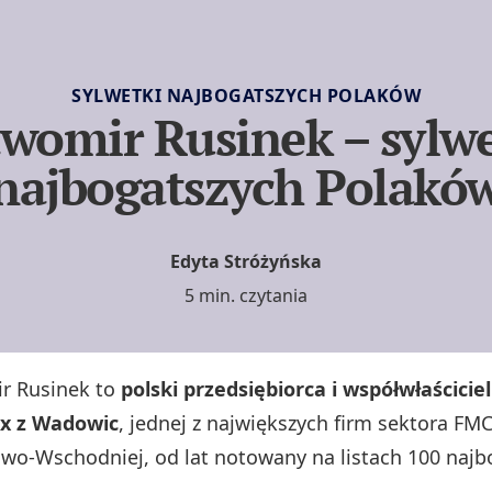
SYLWETKI NAJBOGATSZYCH POLAKÓW
awomir Rusinek – sylwe
najbogatszych Polakó
Edyta Stróżyńska
5 min. czytania
r Rusinek to
polski przedsiębiorca i współwłaścicie
x z Wadowic
, jednej z największych firm sektora FM
wo‑Wschodniej, od lat notowany na listach 100 najb