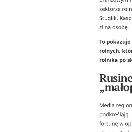
sektorze rol
Stuglik, Kasp
zł na osobę.
To pokazuje
rolnych, któ
rolnika po s
Rusine
„małop
Media region
podkreślają,
fortunę w op