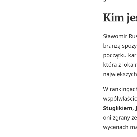
Kim je
Sławomir Rus
branżą spoży
początku kar
która z loka
największych
W rankingach
współwłaści
Stuglikiem,
oni zgrany z
wycenach maj