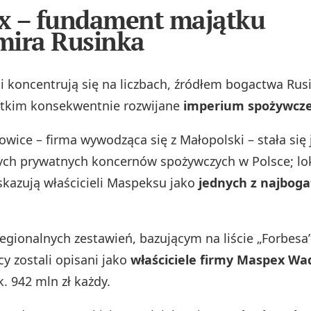
x – fundament majątku
mira Rusinka
i koncentrują się na liczbach, źródłem bogactwa Rusi
stkim konsekwentnie rozwijane
imperium spożywcz
ice – firma wywodząca się z Małopolski – stała się
ych prywatnych koncernów spożywczych w Polsce; lo
skazują właścicieli Maspeksu jako
jednych z najboga
egionalnych zestawień, bazującym na liście „Forbesa”
cy zostali opisani jako
właściciele firmy Maspex Wa
. 942 mln zł każdy.