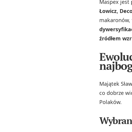
Maspex jest 
Łowicz, Dec
makaronów, 
dywersyfika
źródłem wzro
Ewoluc
najbog
Majątek Sław
co dobrze wi
Polaków.
Wybran