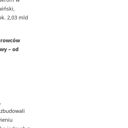
iński,
ok. 2,03 mld
surowców
owy – od
,
 zbudowali
ieniu