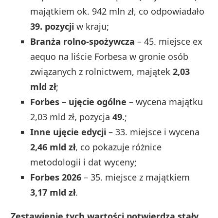
majątkiem ok. 942 mln zł, co odpowiadało
39. pozycji
w kraju;
Branża rolno‑spożywcza
– 45. miejsce ex
aequo na liście Forbesa w gronie osób
związanych z rolnictwem, majątek
2,03
mld zł
;
Forbes – ujęcie ogólne
– wycena majątku
2,03 mld zł, pozycja
49.
;
Inne ujęcie edycji
– 33. miejsce i wycena
2,46 mld zł
, co pokazuje różnice
metodologii i dat wyceny;
Forbes 2026
– 35. miejsce z majątkiem
3,17 mld zł
.
Zestawienie tych wartości potwierdza stały,