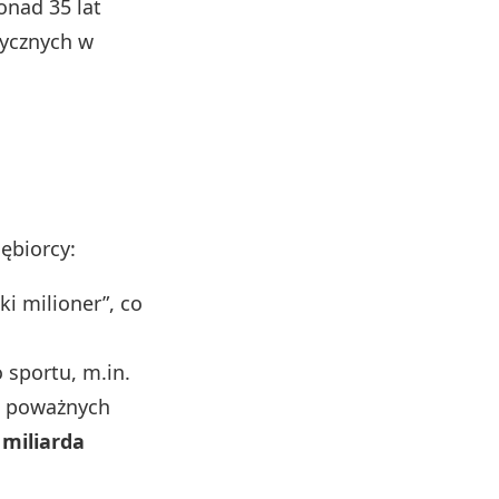
nad 35 lat
tycznych w
ębiorcy:
i milioner”, co
 sportu, m.in.
 z poważnych
 miliarda