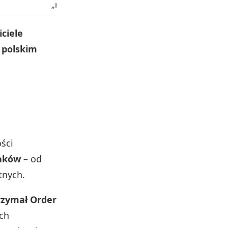
„nowe nazwisko na liście”; doktor nauk biolo
ciele
 polskim
ści
laków
– od
tnych.
trzymał Order
ych