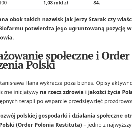
 100
1,08 mld zł
84.
a obok takich nazwisk jak Jerzy Starak czy właści
 Biofarmu potwierdza jego ugruntowaną pozycję w
rowia.
żowanie społeczne i Order
enia Polski
Stanisława Hana wykracza poza biznes. Opisy aktywno
iczne inicjatywy
na rzecz zdrowia i jakości życia Po
ępnych terapii po wsparcie przedsięwzięć prozdrowo
ozwój polskiej gospodarki i działania społeczne o
olski (Order Polonia Restituta)
– jedno z najwyższ