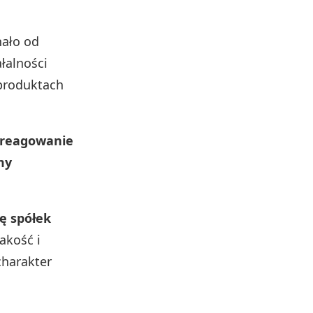
ało od
łalności
produktach
e reagowanie
my
ię spółek
akość i
charakter