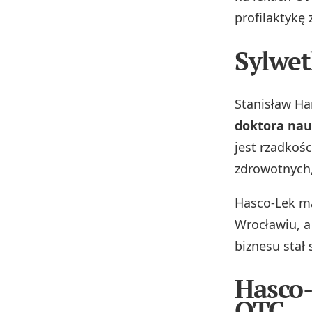
profilaktykę
Sylwe
Stanisław Ha
doktora nau
jest rzadkoś
zdrowotnych,
Hasco-Lek ma
Wrocławiu, a
biznesu stał
Hasco-
OTC