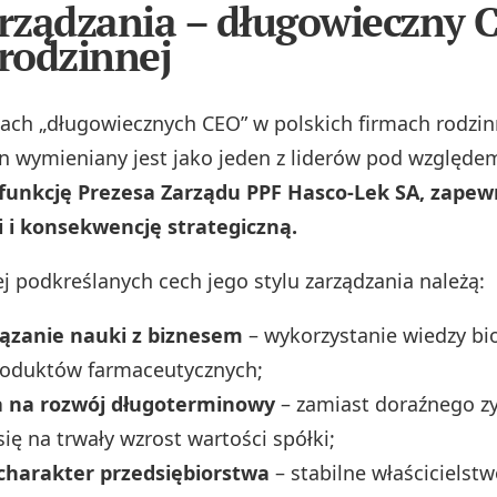
arządzania – długowieczny 
 rodzinnej
ach „długowiecznych CEO” w polskich firmach rodzi
n wymieniany jest jako jeden z liderów pod względe
 funkcję Prezesa Zarządu PPF Hasco-Lek SA, zapew
ji i konsekwencję strategiczną.
ej podkreślanych cech jego stylu zarządzania należą:
iązanie nauki z biznesem
– wykorzystanie wiedzy bi
roduktów farmaceutycznych;
a na rozwój długoterminowy
– zamiast doraźnego zy
się na trwały wzrost wartości spółki;
charakter przedsiębiorstwa
– stabilne właścicielstw