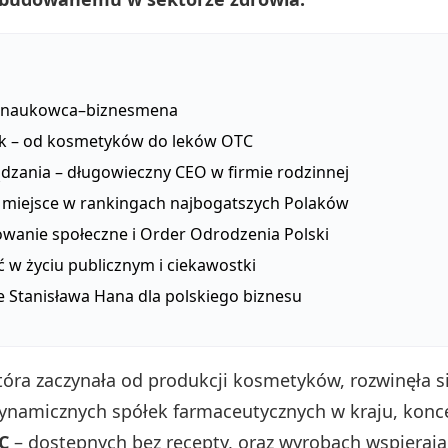
a naukowca–biznesmena
k – od kosmetyków do leków OTC
ądzania – długowieczny CEO w firmie rodzinnej
i miejsce w rankingach najbogatszych Polaków
wanie społeczne i Order Odrodzenia Polski
 w życiu publicznym i ciekawostki
e Stanisława Hana dla polskiego biznesu
która zaczynała od produkcji kosmetyków, rozwinęła s
dynamicznych spółek farmaceutycznych w kraju, konce
C
– dostępnych bez recepty, oraz wyrobach wspieraj