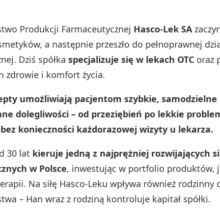
stwo Produkcji Farmaceutycznej
Hasco-Lek SA
zaczyn
smetyków, a następnie przeszło do pełnoprawnej dzia
nej. Dziś spółka
specjalizuje się w lekach OTC
oraz 
h zdrowie i komfort życia.
cepty umożliwiają pacjentom szybkie, samodzieln
ne dolegliwości – od przeziębień po lekkie proble
bez konieczności każdorazowej wizyty u lekarza.
d 30 lat
kieruje jedną z najprężniej rozwijających s
znych w Polsce
, inwestując w portfolio produktów, j
erapii. Na siłę Hasco-Leku wpływa również rodzinny 
twa – Han wraz z rodziną kontroluje kapitał spółki.