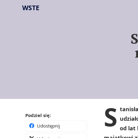
WSTE
S
S
tanisł
Podziel się:
udział
Udostępnij
od lat
majątkowi 