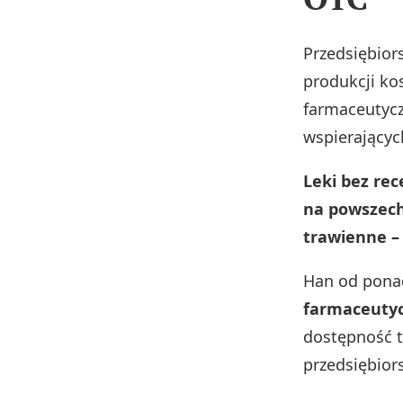
Przedsiębior
produkcji ko
farmaceutycz
wspierającyc
Leki bez re
na powszech
trawienne – 
Han od pona
farmaceutyc
dostępność t
przedsiębiors