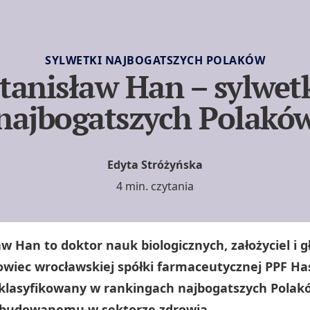
SYLWETKI NAJBOGATSZYCH POLAKÓW
tanisław Han – sylwet
najbogatszych Polakó
Edyta Stróżyńska
4 min. czytania
aw Han to doktor nauk biologicznych, założyciel i 
owiec wrocławskiej spółki farmaceutycznej PPF Ha
 klasyfikowany w rankingach najbogatszych Polakó
zbudowanemu w sektorze zdrowia.