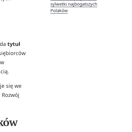
sylwetki najbogatszych
Polaków
ada
tytuł
siębiorców
ów
cią.
je się we
. Rozwój
eków