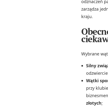
odznaczeń p
zarządza jed
kraju.
Obecno
ciekaw
Wybrane wątk
Silny zwi
odzwiercie
Wątki spo
przy klubi
biznesmen
złotych
;