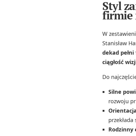
Styl z
firmie
W zestawieni
Stanisław Ha
dekad pełni
ciągłość wiz
Do najczęści
Silne pow
rozwoju p
Orientacj
przekłada 
Rodzinny 