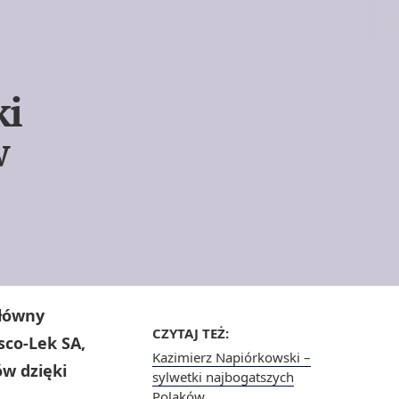
ki
w
główny
CZYTAJ TEŻ:
sco-Lek SA,
Kazimierz Napiórkowski –
w dzięki
sylwetki najbogatszych
Polaków