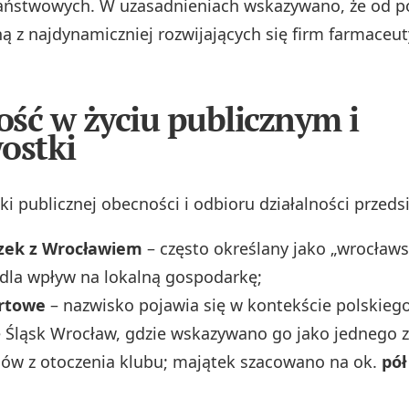
aństwowych. W uzasadnieniach wskazywano, że od po
ną z najdynamiczniej rozwijających się firm farmaceu
ść w życiu publicznym i
ostki
i publicznej obecności i odbioru działalności przedsi
ązek z Wrocławiem
– często określany jako „wrocławsk
dla wpływ na lokalną gospodarkę;
rtowe
– nazwisko pojawia się w kontekście polskiego
e Śląsk Wrocław, gdzie wskazywano go jako jednego
ów z otoczenia klubu; majątek szacowano na ok.
pół