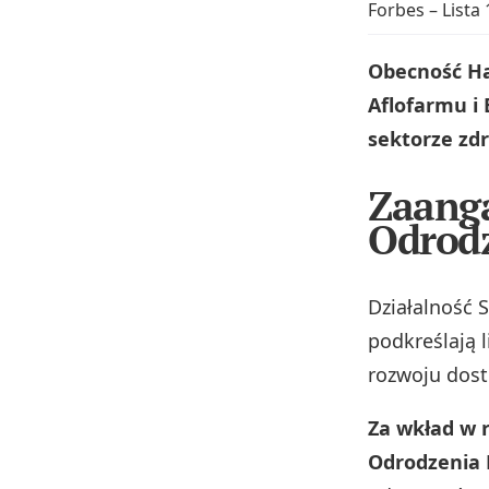
Forbes – Lista
Obecność Han
Aflofarmu i
sektorze zd
Zaanga
Odrodz
Działalność 
podkreślają l
rozwoju dost
Za wkład w r
Odrodzenia P