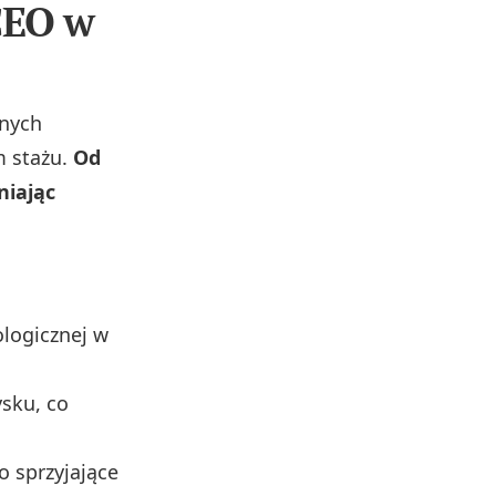
CEO w
nnych
m stażu.
Od
niając
ologicznej w
sku, co
o sprzyjające