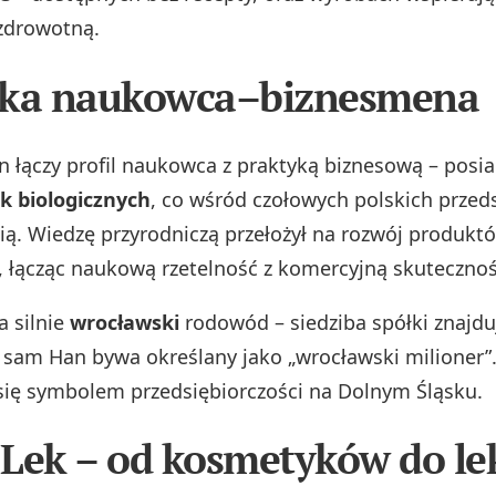
 zdrowotną.
tka naukowca–biznesmena
n łączy profil naukowca z praktyką biznesową – posi
k biologicznych
, co wśród czołowych polskich przed
cią. Wiedzę przyrodniczą przełożył na rozwój produkt
 łącząc naukową rzetelność z komercyjną skutecznoś
 silnie
wrocławski
rodowód – siedziba spółki znajdu
 sam Han bywa określany jako „wrocławski milioner”
 się symbolem przedsiębiorczości na Dolnym Śląsku.
Lek – od kosmetyków do l