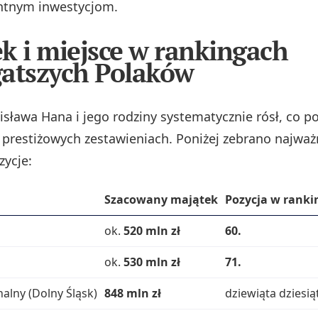
tnym inwestycjom.
k i miejsce w rankingach
atszych Polaków
isława Hana i jego rodziny systematycznie rósł, co p
prestiżowych zestawieniach. Poniżej zebrano najważ
zycje:
Szacowany majątek
Pozycja w ranki
ok.
520 mln zł
60.
ok.
530 mln zł
71.
alny (Dolny Śląsk)
848 mln zł
dziewiąta dziesią