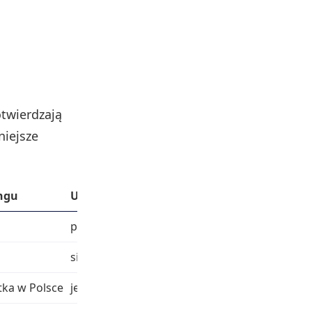
otwierdzają
niejsze
ngu
Uwagi
podkreślono rolę twórcy i głównego udziało
siedziba firmy we Wrocławiu
tka w Polsce
jeden z najbogatszych mieszkańców regionu