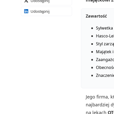
Udostępnij
Udostępnij
Zawartość
Sylwetk
Hasco-Le
Styl zarz
Majątek 
Zaangażo
Obecność
Znaczeni
Jego firma, 
najbardziej 
na lekach
OT