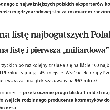
jednego z najważniejszych polskich eksporterów 
alności międzynarodowej stoi za rozmiarem rodzin
na listę najbogatszych Pol
na listę i pierwsza „miliardowa
zyckich po raz kolejny znalazła się na liście 100 naj
019 roku
, zajmując 45. miejsce. Właściciele grupy Eve
ieli wówczas majątek szacowany na
967 mln zł
.
y moment –
przekroczenie progu blisko 1 mld zł ma
ło wejście rodzinnego producenta kosmetyków do
 biznesu
.