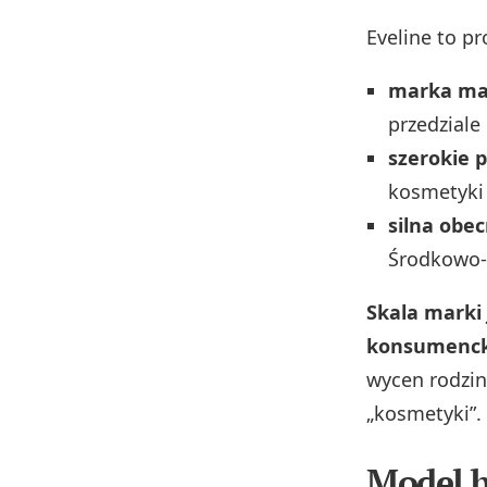
Eveline to pr
marka m
przedziale
szerokie p
kosmetyki 
silna obe
Środkowo‑
Skala marki
konsumenck
wycen rodzin
„kosmetyki”.
Model 