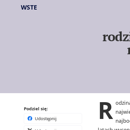
WSTE
rodz
R
odzin
Podziel się:
najwi
Udostępnij
najbo
latach wycen