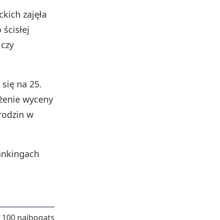
kich zajęła
 ścisłej
 czy
 się na 25.
iżenie wyceny
rodzin w
ankingach
ę 100 najbogatszych