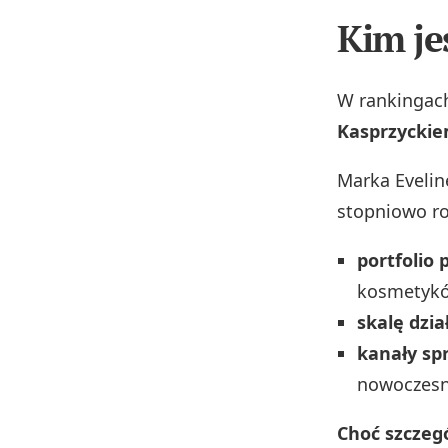
Kim je
W rankingach
Kasprzyckie
Marka Evelin
stopniowo ro
portfolio
kosmetyków
skalę dzia
kanały sp
nowoczesn
Choć szczeg