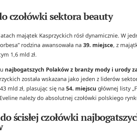
o czołówki sektora beauty
latach majątek Kasprzyckich rósł dynamicznie. W je
Forbesa” rodzina awansowała na
39. miejsce
, z mają
cym 1,6 mld zł.
iu
najbogatszych Polaków z branży mody i urody za
rzyckich została wskazana jako jeden z liderów sektor
43 mld zł, plasując się na
54. miejscu
głównej listy „
 Eveline należy do absolutnej czołówki polskiego rynk
 do ścisłej czołówki najbogatszy
w