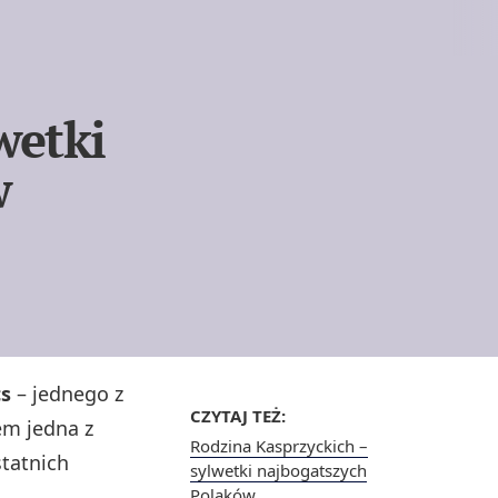
wetki
w
cs
– jednego z
CZYTAJ TEŻ:
em jedna z
Rodzina Kasprzyckich –
statnich
sylwetki najbogatszych
Polaków