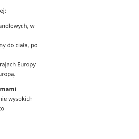
ej:
handlowych, w
y do ciała, po
krajach Europy
uropą.
irmami
nie wysokich
ko