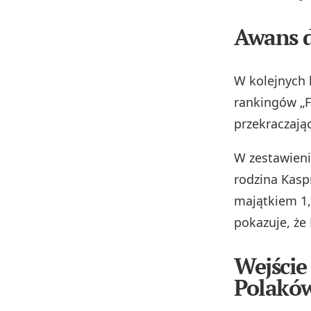
Awans d
W kolejnych 
rankingów „
przekraczają
W zestawien
rodzina Kasp
majątkiem 1,
pokazuje, że
Wejście
Polakó