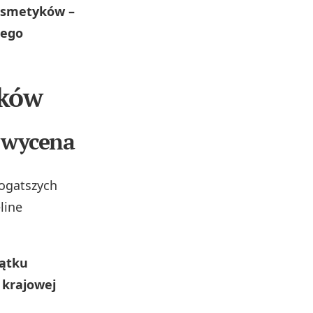
kosmetyków –
nego
aków
” wycena
bogatszych
line
jątku
 krajowej