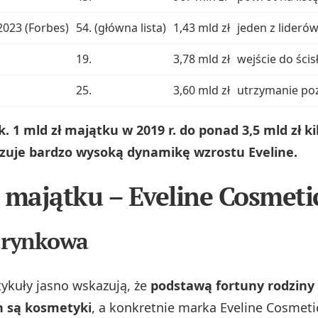
2023 (Forbes)
54. (główna lista)
1,43 mld zł
jeden z lideró
19.
3,78 mld zł
wejście do ścis
25.
3,60 mld zł
utrzymanie po
k. 1 mld zł majątku w 2019 r. do ponad 3,5 mld zł ki
azuje bardzo wysoką dynamikę wzrostu Eveline.
 majątku – Eveline Cosmeti
 rynkowa
tykuły jasno wskazują, że
podstawą fortuny rodziny
h są kosmetyki
, a konkretnie marka Eveline Cosmeti