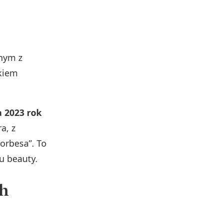
dnym z
tkiem
 2023 rok
a, z
Forbesa”. To
u beauty.
ch