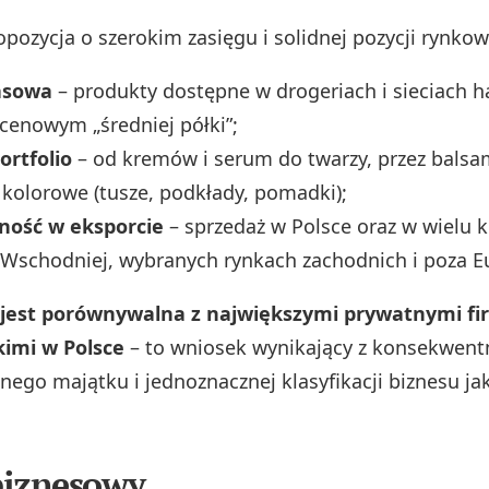
opozycja o szerokim zasięgu i solidnej pozycji rynkow
asowa
– produkty dostępne w drogeriach i sieciach 
 cenowym „średniej półki”;
ortfolio
– od kremów i serum do twarzy, przez balsam
kolorowe (tusze, podkłady, pomadki);
cność w eksporcie
– sprzedaż w Polsce oraz w wielu 
Wschodniej, wybranych rynkach zachodnich i poza E
 jest porównywalna z największymi prywatnymi f
imi w Polsce
– to wniosek wynikający z konsekwent
nego majątku i jednoznacznej klasyfikacji biznesu ja
biznesowy