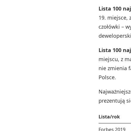
Lista 100 na
19. miejsce
czołówki – w
deweloperski
Lista 100 na
miejscu, z 
nie zmienia 
Polsce.
Najważniejsz
prezentują s
Lista/rok
Forbes 2019