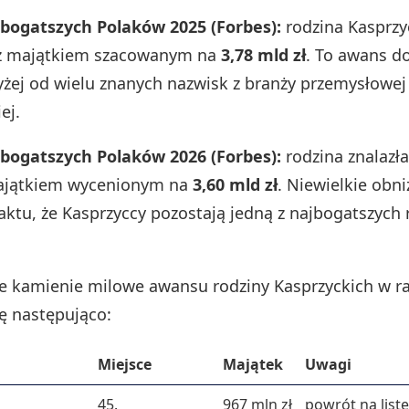
jbogatszych Polaków 2025 (Forbes):
rodzina Kasprzyc
, z majątkiem szacowanym na
3,78 mld zł
. To awans do
yżej od wielu znanych nazwisk z branży przemysłowej
ej.
jbogatszych Polaków 2026 (Forbes):
rodzina znalazła
majątkiem wycenionym na
3,60 mld zł
. Niewielkie obn
faktu, że Kasprzyccy pozostają jedną z najbogatszych 
e kamienie milowe awansu rodziny Kasprzyckich w r
ię następująco:
Miejsce
Majątek
Uwagi
45.
967 mln zł
powrót na list