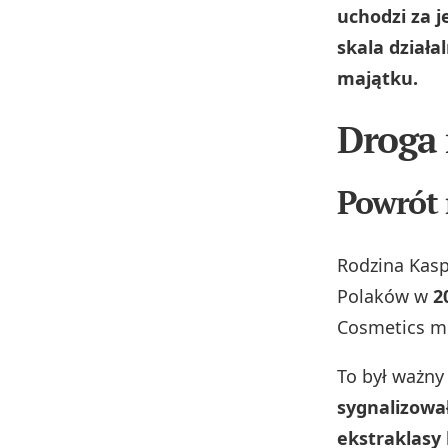
uchodzi za 
skala dział
majątku.
Droga 
Powrót 
Rodzina Kaspr
Polaków w
2
Cosmetics m
To był ważn
sygnalizowa
ekstraklasy