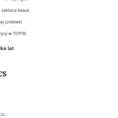
w sektora beauty
łej czołówki
zycji w TOP30
lka lat
cs
cs.