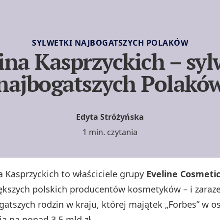
SYLWETKI NAJBOGATSZYCH POLAKÓW
ina Kasprzyckich – syl
najbogatszych Polakó
Edyta Stróżyńska
1 min. czytania
a Kasprzyckich to właściciele grupy
Eveline Cosmeti
ększych polskich producentów kosmetyków – i zaraz
gatszych rodzin w kraju, której majątek „Forbes” w o
ia na ponad 3,5 mld zł.