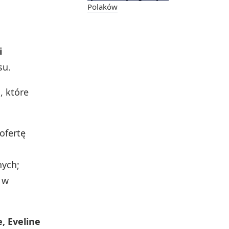
Polaków
i
su.
, które
ofertę
nych;
 w
, Eveline