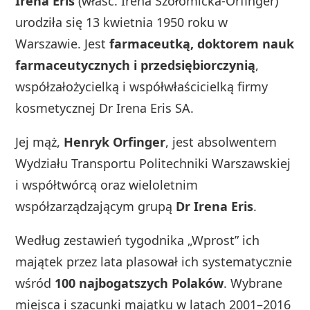
Irena Eris
(właśc. Irena Szołomicka‑Orfinger)
urodziła się 13 kwietnia 1950 roku w
Warszawie. Jest
farmaceutką, doktorem nauk
farmaceutycznych i przedsiębiorczynią
,
współzałożycielką i współwłaścicielką firmy
kosmetycznej Dr Irena Eris SA.
Jej mąż,
Henryk Orfinger
, jest absolwentem
Wydziału Transportu Politechniki Warszawskiej
i współtwórcą oraz wieloletnim
współzarządzającym grupą
Dr Irena Eris
.
Według zestawień tygodnika „Wprost” ich
majątek przez lata plasował ich systematycznie
wśród
100 najbogatszych Polaków
. Wybrane
miejsca i szacunki majątku w latach 2001–2016