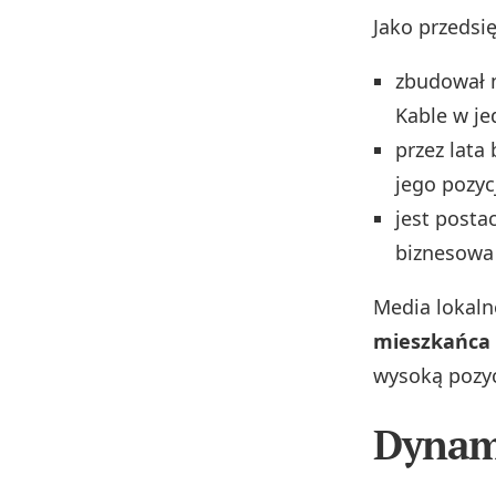
Jako przedsię
zbudował 
Kable w je
przez lata
jego pozyc
jest posta
biznesowa
Media lokaln
mieszkańca 
wysoką pozyc
Dynam