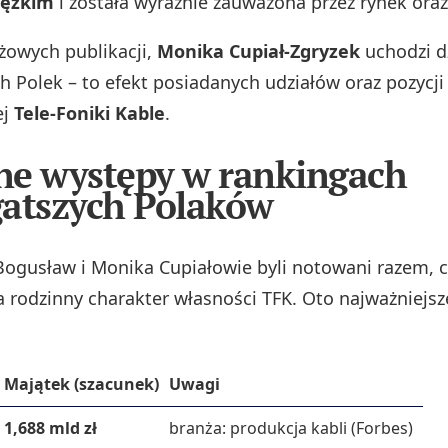
iężkim
i została wyraźnie zauważona przez rynek ora
owych publikacji,
Monika Cupiał‑Zgryzek
uchodzi dz
h Polek – to efekt posiadanych udziałów oraz pozycji
ej
Tele‑Foniki Kable
.
e występy w rankingach
atszych Polaków
 Bogusław i Monika Cupiałowie byli notowani razem, 
a rodzinny charakter własności TFK. Oto najważniejs
Majątek (szacunek)
Uwagi
1,688 mld zł
branża: produkcja kabli (Forbes)