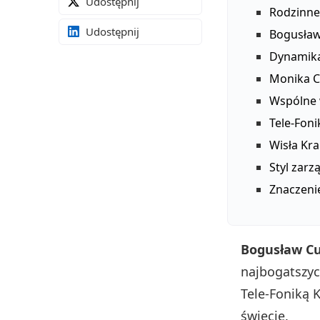
Udostępnij
Rodzinne
Udostępnij
Bogusław 
Dynamika
Monika C
Wspólne 
Tele‑Foni
Wisła Kr
Styl zarz
Znaczeni
Bogusław Cup
najbogatszyc
Tele‑Foniką 
świecie.