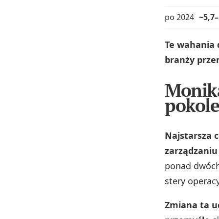
po 2024
~5,7–
Te wahania d
branży prze
Monika
pokole
Najstarsza 
zarządzaniu
ponad dwóch 
stery operac
Zmiana ta u