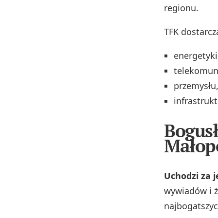
regionu.
TFK dostarcz
energetyki
telekomuni
przemysłu
infrastrukt
Bogusł
Małopo
Uchodzi za j
wywiadów i ż
najbogatszyc