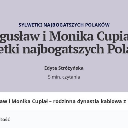
SYLWETKI NAJBOGATSZYCH POLAKÓW
gusław i Monika Cupia
etki najbogatszych Po
Edyta Stróżyńska
5 min. czytania
aw i Monika Cupiał – rodzinna dynastia kablowa z
tość