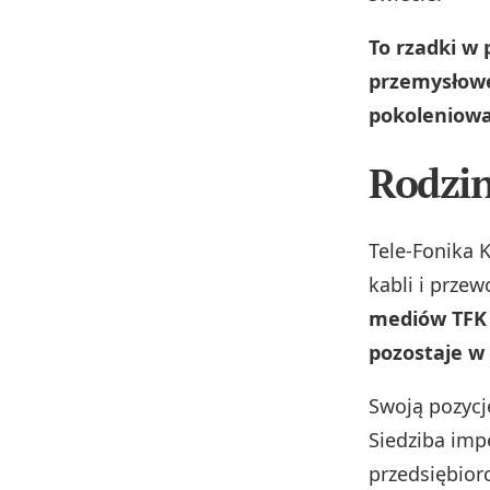
To rzadki w
przemysłowe
pokoleniowa
Rodzi
Tele‑Fonika 
kabli i prze
mediów TFK 
pozostaje w
Swoją pozycj
Siedziba imp
przedsiębior