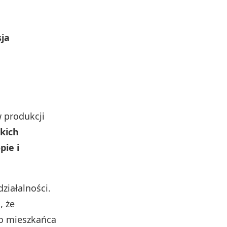
ja
 produkcji
kich
pie i
ziałalności.
, że
go mieszkańca