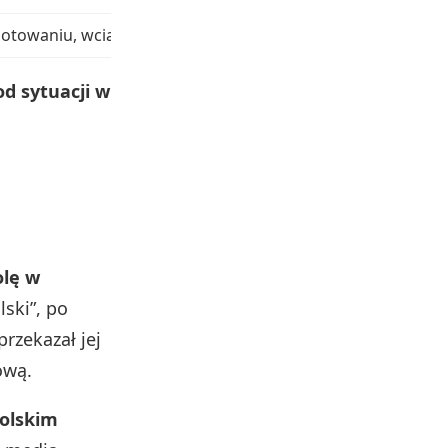
otowaniu, wciąż ścisła krajowa czołówka
od sytuacji w
olę w
lski”, po
rzekazał jej
ową.
polskim