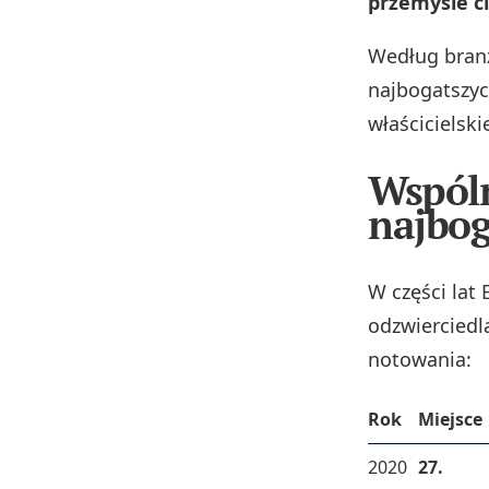
przemyśle c
Według branż
najbogatszyc
właścicielski
Wspóln
najbog
W części lat
odzwierciedl
notowania:
Rok
Miejsce
2020
27.