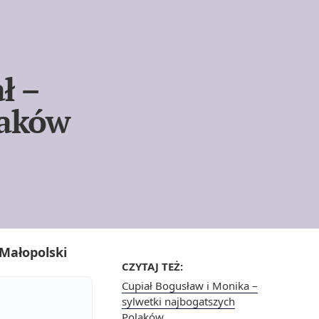
ł –
laków
 Małopolski
CZYTAJ TEŻ:
Cupiał Bogusław i Monika –
sylwetki najbogatszych
Polaków