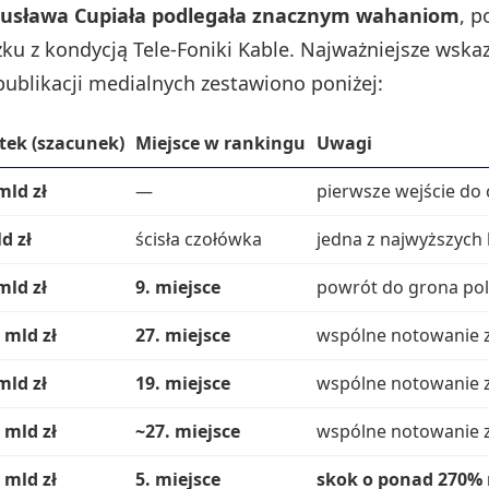
usława Cupiała podlegała znacznym wahaniom
, p
zku z kondycją Tele‑Foniki Kable. Najważniejsze wskaz
publikacji medialnych zestawiono poniżej:
tek (szacunek)
Miejsce w rankingu
Uwagi
mld zł
—
pierwsze wejście do
d zł
ścisła czołówka
jedna z najwyższych 
mld zł
9. miejsce
powrót do grona pol
 mld zł
27. miejsce
wspólne notowanie z
mld zł
19. miejsce
wspólne notowanie z
 mld zł
~27. miejsce
wspólne notowanie z
 mld zł
5. miejsce
skok o ponad 270% 