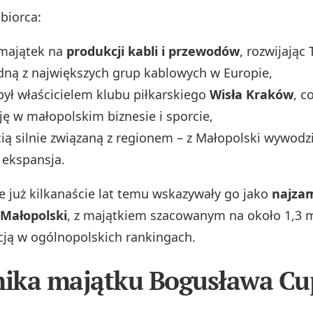
biorca:
majątek na
produkcji kabli i przewodów
, rozwijając
dną z największych grup kablowych w Europie,
 był właścicielem klubu piłkarskiego
Wisła Kraków
, c
ję w małopolskim biznesie i sporcie,
cią silnie związaną z regionem – z Małopolski wywodzi
 ekspansja.
e już kilkanaście lat temu wskazywały go jako
najza
Małopolski
, z majątkiem szacowanym na około 1,3 ml
ją w ogólnopolskich rankingach.
ika majątku Bogusława Cu