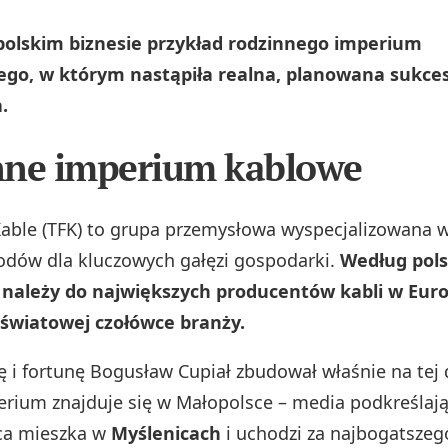
 polskim biznesie przykład rodzinnego imperium
go, w którym nastąpiła realna, planowana sukces
.
nne imperium kablowe
Kable (TFK) to grupa przemysłowa wyspecjalizowana w
wodów dla kluczowych gałęzi gospodarki.
Według pols
należy do największych producentów kabli w Euro
 światowej czołówce branży.
ę i fortunę Bogusław Cupiał zbudował właśnie na tej d
erium znajduje się w Małopolsce – media podkreślają
ca mieszka w
Myślenicach
i uchodzi za najbogatsze