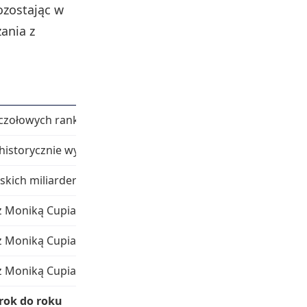
ozostając w
ania z
 czołowych rankingów najbogatszych Polaków
historycznie wycen
skich miliarderów
 Moniką Cupiał‑Zgryzek (Forbes)
 Moniką Cupiał‑Zgryzek (Forbes)
 Moniką Cupiał‑Zgryzek
rok do roku