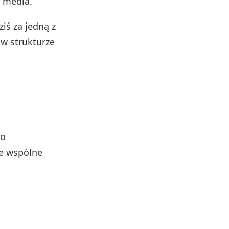
z media.
iś za jedną z
 w strukturze
co
ze wspólne