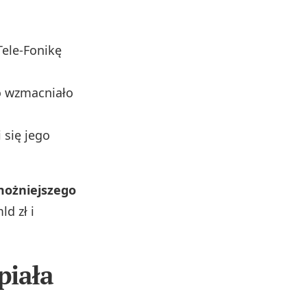
 Tele‑Fonikę
o wzmacniało
 się jego
możniejszego
d zł i
piała