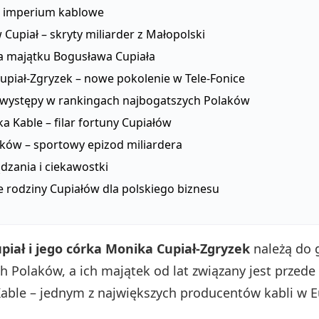
 imperium kablowe
Cupiał – skryty miliarder z Małopolski
 majątku Bogusława Cupiała
upiał‑Zgryzek – nowe pokolenie w Tele‑Fonice
występy w rankingach najbogatszych Polaków
ka Kable – filar fortuny Cupiałów
aków – sportowy epizod miliardera
ądzania i ciekawostki
e rodziny Cupiałów dla polskiego biznesu
iał i jego córka Monika Cupiał‑Zgryzek
należą do 
h Polaków, a ich majątek od lat związany jest przede
Kable – jednym z największych producentów kabli w E