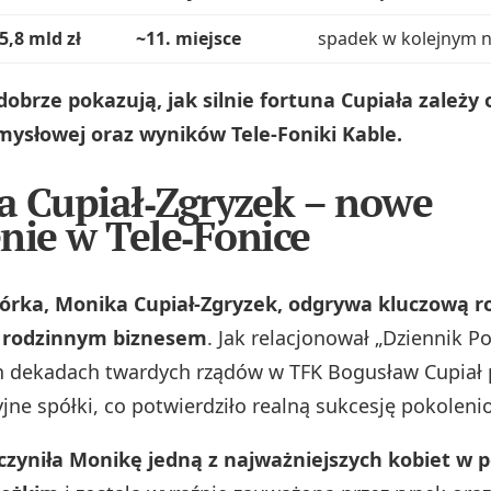
5,8 mld zł
~11. miejsce
spadek w kolejnym n
obrze pokazują, jak silnie fortuna Cupiała zależy 
mysłowej oraz wyników Tele‑Foniki Kable.
 Cupiał‑Zgryzek – nowe
nie w Tele‑Fonice
córka, Monika Cupiał‑Zgryzek, odgrywa kluczową r
 rodzinnym biznesem
. Jak relacjonował „Dziennik Po
dekadach twardych rządów w TFK Bogusław Cupiał p
yjne spółki, co potwierdziło realną sukcesję pokoleni
czyniła Monikę jedną z najważniejszych kobiet w 