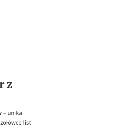
r z
w
– unika
zołówce list