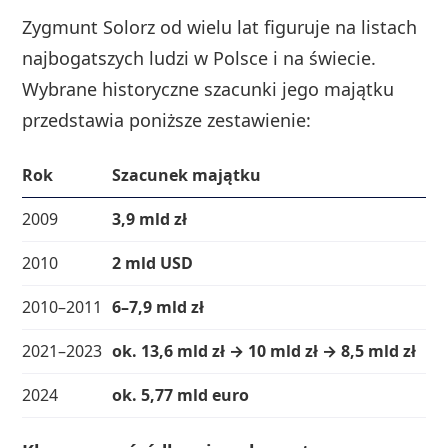
Zygmunt Solorz od wielu lat figuruje na listach
najbogatszych ludzi w Polsce i na świecie.
Wybrane historyczne szacunki jego majątku
przedstawia poniższe zestawienie:
Rok
Szacunek majątku
Po
2009
3,9 mld zł
1.
2010
2 mld USD
48
2010–2011
6–7,9 mld zł
1–
2021–2023
ok. 13,6 mld zł → 10 mld zł → 8,5 mld zł
1.
2024
ok. 5,77 mld euro
5.