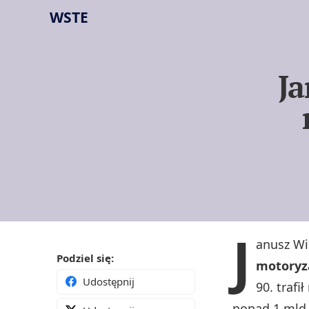
WSTE
Ja
J
anusz Wi
Podziel się:
motoryz
Udostępnij
90. traf
ponad 1 mld 