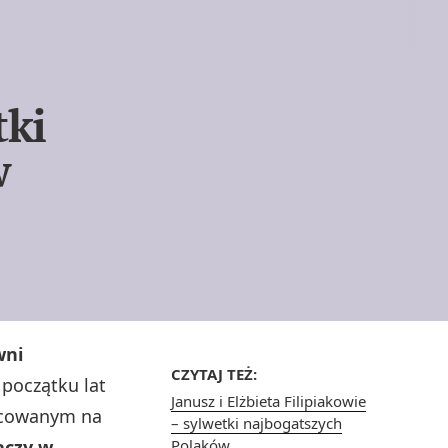
tki
w
wni
CZYTAJ TEŻ:
 początku lat
Janusz i Elżbieta Filipiakowie
zacowanym na
– sylwetki najbogatszych
aczy w
Polaków