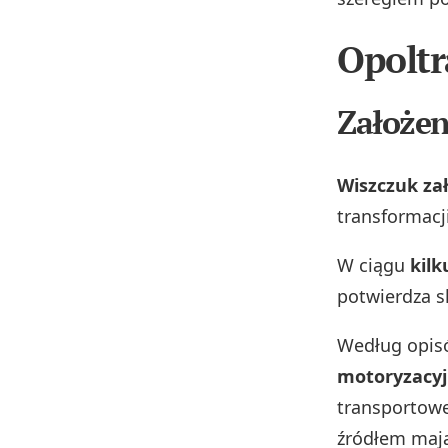
Opoltr
Założen
Wiszczuk zał
transformacj
W ciągu
kilk
potwierdza sk
Według opis
motoryzacy
transportowe
źródłem mają