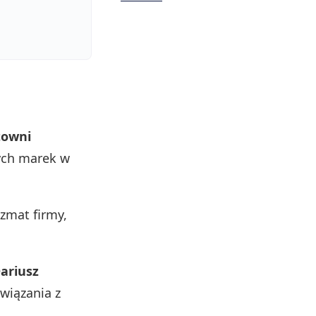
towni
nych marek w
zmat firmy,
ariusz
wiązania z