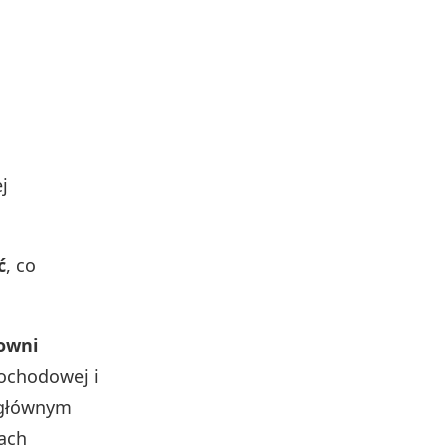
j
ć
, co
towni
mochodowej i
t głównym
ach