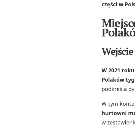
części w Pol
Miejsc
Polak
Wejście
W 2021 roku 
Polaków tyg
podkreśla dy
W tym kontek
hurtowni mo
w zestawieni