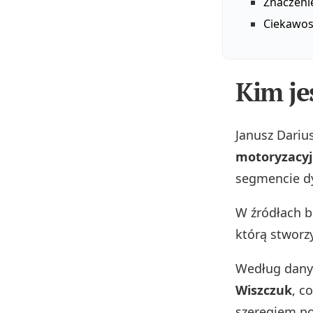
Znaczeni
Ciekawost
Kim je
Janusz Dariu
motoryzacyj
segmencie dy
W źródłach b
którą stworzy
Według danyc
Wiszczuk
, c
szeregiem p