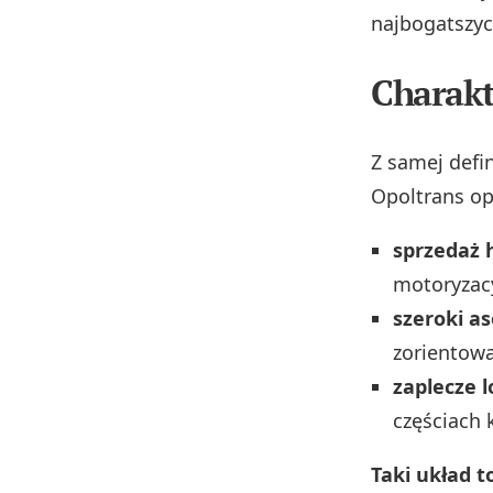
najbogatszyc
Charakt
Z samej defi
Opoltrans opi
sprzedaż 
motoryzac
szeroki a
zorientowa
zaplecze l
częściach 
Taki układ 