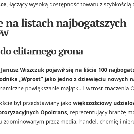
sce
, łączący wysoką dostępność towaru z szybkością 
e na listach najbogatszych
ów
 do elitarnego grona
Janusz Wiszczuk pojawił się na liście 100 najbogat
odnika „Wprost” jako jedno z dziewięciu nowych 
namiczne powiększanie majątku i wzrost znaczenia O
ście był przedstawiany jako
większościowy udziałow
toryzacyjnych Opoltrans
, reprezentujący branżę m
u zdominowanym przez media, handel, chemię i nie