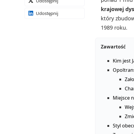
Udostępnij
krajowej dy
Udostępnij
który zbudow
1989 roku.
Zawartość
Kim jest 
Opoltran
Zało
Cha
Miejsce 
Wej
Zmie
Styl obe