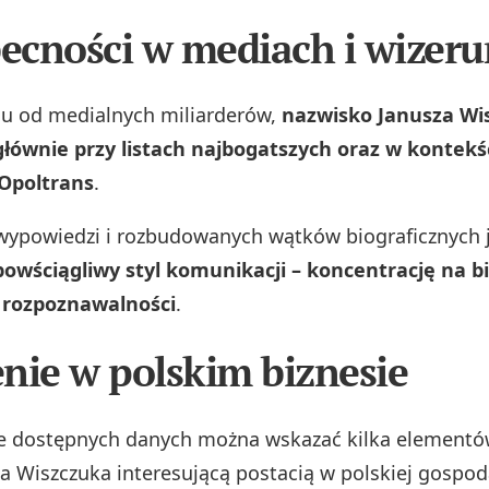
becności w mediach i wizer
u od medialnych miliarderów,
nazwisko Janusza Wi
głównie przy listach najbogatszych oraz w kontekś
 Opoltrans
.
wypowiedzi i rozbudowanych wątków biograficznych j
powściągliwy styl komunikacji – koncentrację na bi
j rozpoznawalności
.
nie w polskim biznesie
e dostępnych danych można wskazać kilka elementów
za Wiszczuka interesującą postacią w polskiej gospod