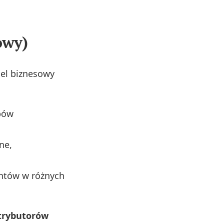
owy)
del biznesowy
epów
ne,
entów w różnych
strybutorów