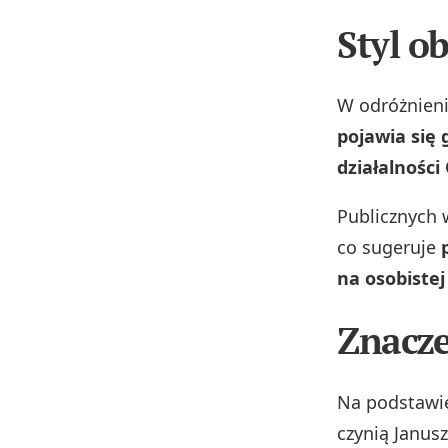
Styl o
W odróżnieni
pojawia się 
działalności
Publicznych 
co sugeruje
na osobiste
Znacze
Na podstawi
czynią Janus