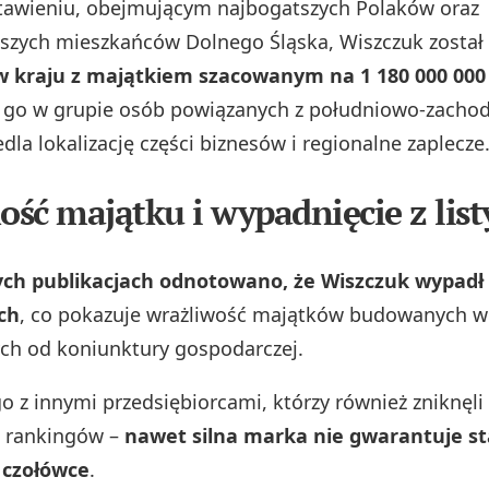
tawieniu, obejmującym najbogatszych Polaków oraz
szych mieszkańców Dolnego Śląska, Wiszczuk zosta
 w kraju z majątkiem szacowanym na 1 180 000 000 
go w grupie osób powiązanych z południowo-zachod
dla lokalizację części biznesów i regionalne zaplecze
ść majątku i wypadnięcie z list
ych publikacjach odnotowano, że Wiszczuk wypadł 
ch
, co pokazuje wrażliwość majątków budowanych w
nych od koniunktury gospodarczej.
o z innymi przedsiębiorcami, którzy również zniknęli 
h rankingów –
nawet silna marka nie gwarantuje st
 czołówce
.