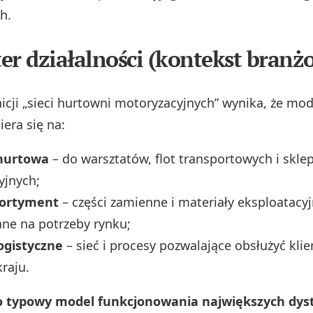
h.
er działalności (kontekst branż
nicji „sieci hurtowni motoryzacyjnych” wynika, że mo
era się na:
hurtowa
– do warsztatów, flot transportowych i skl
yjnych;
sortyment
– części zamienne i materiały eksploatacyj
ne na potrzeby rynku;
ogistyczne
– sieć i procesy pozwalające obsłużyć kli
kraju.
to typowy model funkcjonowania największych dy