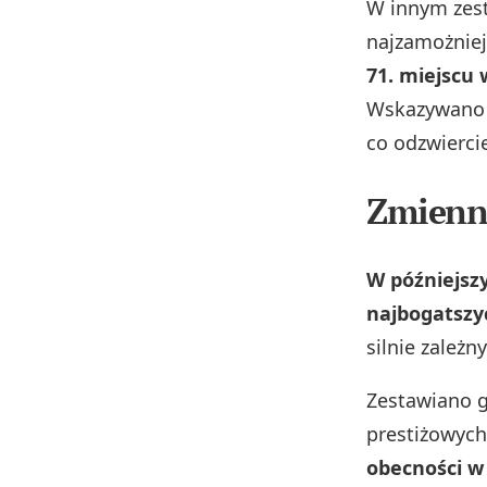
W innym zes
najzamożniej
71. miejscu
Wskazywano 
co odzwiercie
Zmienno
W późniejsz
najbogatszy
silnie zależ
Zestawiano g
prestiżowyc
obecności w