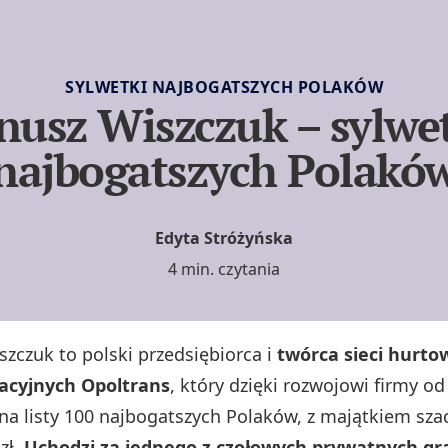
SYLWETKI NAJBOGATSZYCH POLAKÓW
nusz Wiszczuk – sylwe
najbogatszych Polakó
Edyta Stróżyńska
4 min. czytania
szczuk to polski przedsiębiorca i
twórca sieci hurto
acyjnych Opoltrans
, który dzięki rozwojowi firmy od
ił na listy 100 najbogatszych Polaków, z majątkiem s
zł.
Uchodzi za jednego z czołowych prywatnych gr