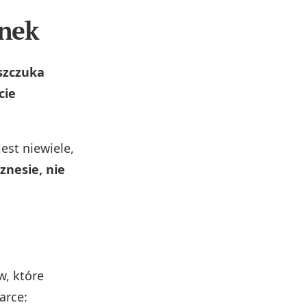
unek
szczuka
cie
est niewiele,
znesie, nie
, które
arce: