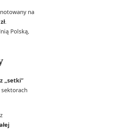
ł notowany na
zł
.
nią Polską,
.
y
z „setki”
 sektorach
z
ałej