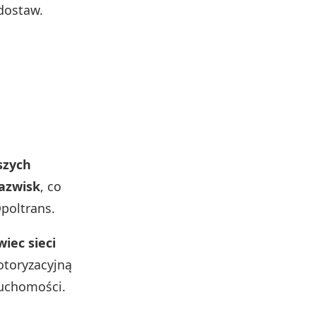
dostaw.
szych
nazwisk
, co
poltrans.
iec sieci
otoryzacyjną
ruchomości.