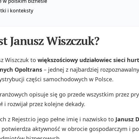
e w polskim biznesie
ki i konteksty
st Janusz Wiszczuk?
sz Wiszczuk to
większościowy udziałowiec sieci hur
nych Opoltrans
– jednej z najbardziej rozpoznawal
strybucji części samochodowych w Polsce.
ranżowych opisuje się go przede wszystkim przez pry
ł i rozwijał przez kolejne dekady.
h z Rejestr.io jego pełne imię i nazwisko to
Janusz D
o potwierdza aktywność w obrocie gospodarczym i po
odmiotów biznesowych.