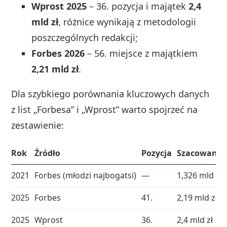
Wprost 2025
– 36. pozycja i majątek
2,4
mld zł
, różnice wynikają z metodologii
poszczególnych redakcji;
Forbes 2026
– 56. miejsce z majątkiem
2,21 mld zł
.
Dla szybkiego porównania kluczowych danych
z list „Forbesa” i „Wprost” warto spojrzeć na
zestawienie:
Rok
Źródło
Pozycja
Szacowany 
2021
Forbes (młodzi najbogatsi)
—
1,326 mld zł
2025
Forbes
41.
2,19 mld zł
2025
Wprost
36.
2,4 mld zł