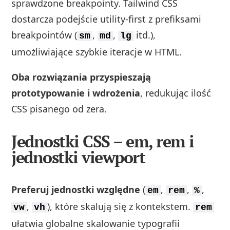
sprawdzone breakpointy. Tailwind CSS
dostarcza podejście utility‑first z prefiksami
breakpointów (
,
,
itd.),
sm
md
lg
umożliwiające szybkie iteracje w HTML.
Oba rozwiązania przyspieszają
prototypowanie i wdrożenia
, redukując ilość
CSS pisanego od zera.
Jednostki CSS – em, rem i
jednostki viewport
Preferuj jednostki względne
(
,
,
,
em
rem
%
,
), które skalują się z kontekstem.
vw
vh
rem
ułatwia globalne skalowanie typografii