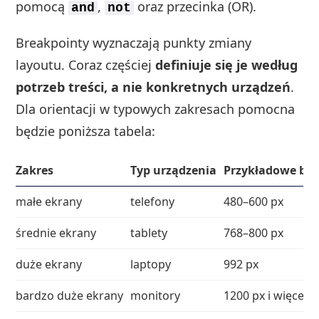
pomocą
,
oraz przecinka (OR).
and
not
Breakpointy wyznaczają punkty zmiany
layoutu. Coraz częściej
definiuje się je według
potrzeb treści, a nie konkretnych urządzeń
.
Dla orientacji w typowych zakresach pomocna
będzie poniższa tabela:
Zakres
Typ urządzenia
Przykładowe bre
małe ekrany
telefony
480–600 px
średnie ekrany
tablety
768–800 px
duże ekrany
laptopy
992 px
bardzo duże ekrany
monitory
1200 px i więcej