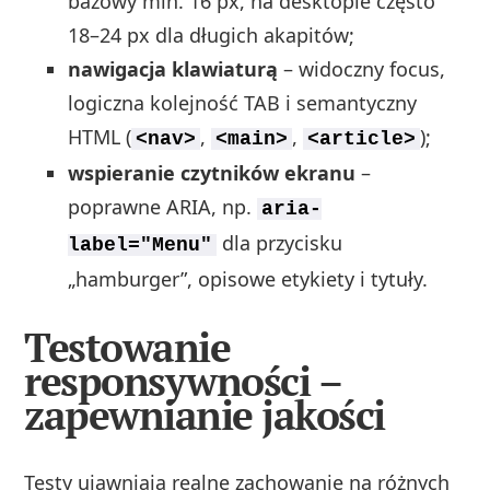
bazowy min. 16 px, na desktopie często
18–24 px dla długich akapitów;
nawigacja klawiaturą
– widoczny focus,
logiczna kolejność TAB i semantyczny
HTML (
,
,
);
<nav>
<main>
<article>
wspieranie czytników ekranu
–
poprawne ARIA, np.
aria-
dla przycisku
label="Menu"
„hamburger”, opisowe etykiety i tytuły.
Testowanie
responsywności –
zapewnianie jakości
Testy ujawniają realne zachowanie na różnych