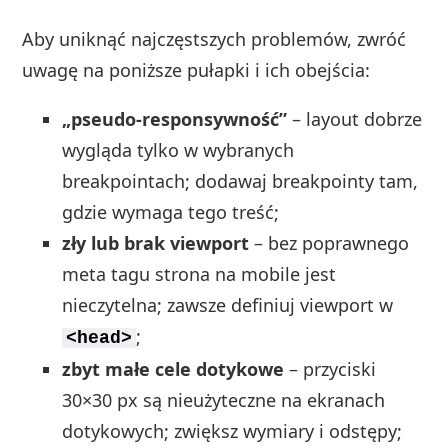
Aby uniknąć najczęstszych problemów, zwróć
uwagę na poniższe pułapki i ich obejścia:
„pseudo‑responsywność”
– layout dobrze
wygląda tylko w wybranych
breakpointach; dodawaj breakpointy tam,
gdzie wymaga tego treść;
zły lub brak viewport
– bez poprawnego
meta tagu strona na mobile jest
nieczytelna; zawsze definiuj viewport w
;
<head>
zbyt małe cele dotykowe
– przyciski
30×30 px są nieużyteczne na ekranach
dotykowych; zwiększ wymiary i odstępy;