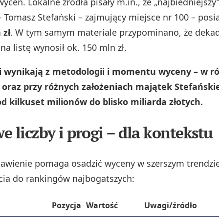
ycen. Lokalne źródła pisały m.in., że „najbiedniejszy
– Tomasz Stefański – zajmujący miejsce nr 100 – pos
 zł
. W tym samym materiale przypominano, że dekad
na listę wynosił ok. 150 mln zł.
i wynikają z metodologii i momentu wyceny – w r
t oraz przy różnych założeniach majątek Stefański
 kilkuset milionów do blisko miliarda złotych.
e liczby i progi – dla kontekstu
tawienie pomaga osadzić wyceny w szerszym trendzi
ia do rankingów najbogatszych:
Pozycja
Wartość
Uwagi/źródło