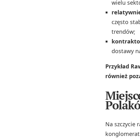
wielu sekt
relatywni
często sta
trendów;
kontrakt
dostawy na
Przykład Ra
również poz
Miejsc
Polak
Na szczycie 
konglomerató