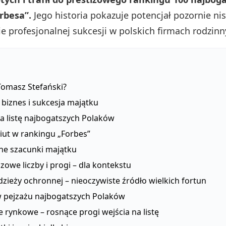
rbesa”.
Jego historia pokazuje potencjał pozornie ni
ie profesjonalnej sukcesji w polskich firmach rodzinn
Tomasz Stefański?
biznes i sukcesja majątku
a listę najbogatszych Polaków
iut w rankingu „Forbes”
ne szacunki majątku
zowe liczby i progi – dla kontekstu
zieży ochronnej – nieoczywiste źródło wielkich fortun
w pejzażu najbogatszych Polaków
 rynkowe – rosnące progi wejścia na listę