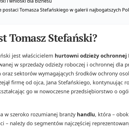
ki i wnioski dla biznesu
e postaci Tomasza Stefańskiego w galerii najbogatszych P
st Tomasz Stefański?
ński jest właścicielem
hurtowni odzieży ochronnej
wanej w sprzedaży odzieży roboczej i ochronnej dla p
 oraz sektorów wymagających środków ochrony osob
zejął firmę od ojca, Jana Stefańskiego, kontynuując r
ekształcając go w nowoczesne przedsiębiorstwo o og
ła w szeroko rozumianej branży
handlu
, która – obok
i – należy do segmentów najczęściej reprezentowa