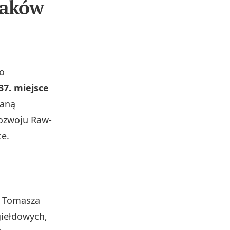
laków
o
37. miejsce
naną
rozwoju Raw-
ce.
u Tomasza
giełdowych,