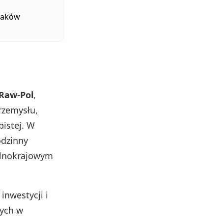
olaków
 Raw-Pol
,
rzemysłu,
istej. W
odzinny
ólnokrajowym
 inwestycji i
nych w