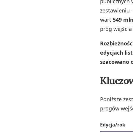
publicznych w
zestawieniu 
wart
549 mln
próg wejścia 
Rozbieżnośc
edycjach lis
szacowano od
Kluczow
Poniższe zes
progów wejśc
Edycja/rok