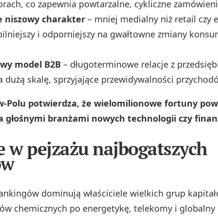
orach, co zapewnia powtarzalne, cykliczne zamówieni
e niszowy charakter
– mniej medialny niż retail czy
bilniejszy i odporniejszy na gwałtowne zmiany kons
owy model B2B
– długoterminowe relacje z przedsięb
 dużą skalę, sprzyjające przewidywalności przychod
w-Polu potwierdza, że wielomilionowe fortuny pow
a głośnymi branżami nowych technologii czy fina
e w pejzażu najbogatszych
ów
rankingów dominują właściciele wielkich grup kapita
w chemicznych po energetykę, telekomy i globalny 