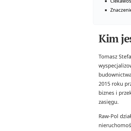
Ciekawost
Znaczeni
Kim je
Tomasz Stefa
wyspecjalizo
budownictwa
2015 roku pr
biznes i prz
zasięgu.
Raw-Pol dzia
nieruchomośc