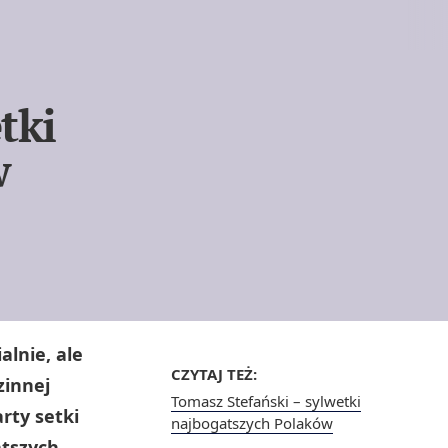
tki
w
lnie, ale
CZYTAJ TEŻ:
zinnej
Tomasz Stefański – sylwetki
rty setki
najbogatszych Polaków
atszych