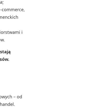
a;
 e-commerce,
umenckich
iorstwami i
ów.
stają
nsów.
łowych – od
handel.