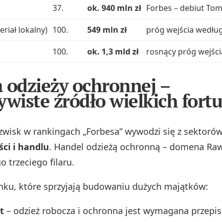
37.
ok. 940 mln zł
Forbes – debiut To
riał lokalny)
100.
549 mln zł
próg wejścia według
100.
ok. 1,3 mld zł
rosnący próg wejśc
 odzieży ochronnej –
ywiste źródło wielkich fort
zwisk w rankingach „Forbesa” wywodzi się z sektoró
ci i handlu
. Handel odzieżą ochronną – domena Raw
o trzeciego filaru.
ynku, które sprzyjają budowaniu dużych majątków:
t
– odzież robocza i ochronna jest wymagana przepi