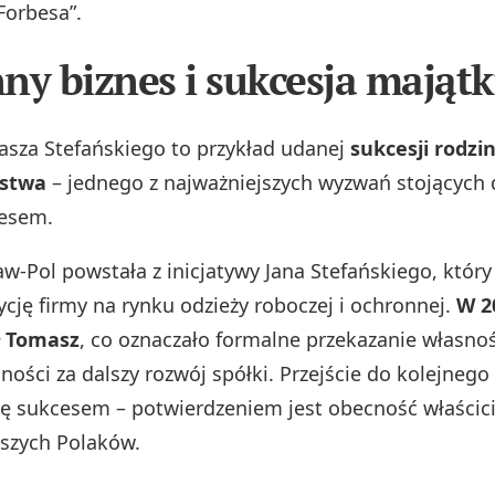
Forbesa”.
ny biznes i sukcesja mająt
asza Stefańskiego to przykład udanej
sukcesji rodzi
rstwa
– jednego z najważniejszych wyzwań stojących 
nesem.
w-Pol powstała z inicjatywy Jana Stefańskiego, który 
cję firmy na rynku odzieży roboczej i ochronnej.
W 2
ł Tomasz
, co oznaczało formalne przekazanie własnoś
ności za dalszy rozwój spółki. Przejście do kolejnego
ię sukcesem – potwierdzeniem jest obecność właścici
szych Polaków.