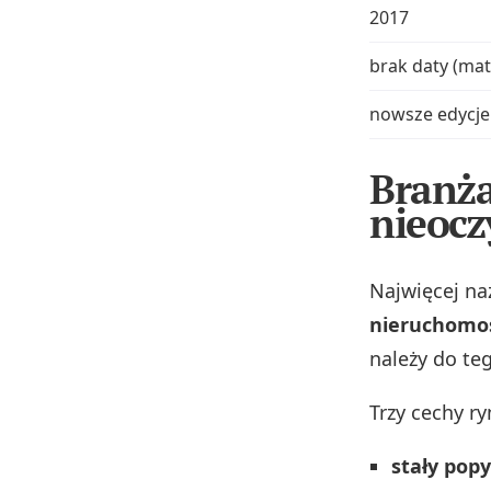
2017
brak daty (mate
nowsze edycje
Branża
nieocz
Najwięcej na
nieruchomoś
należy do teg
Trzy cechy r
stały popy