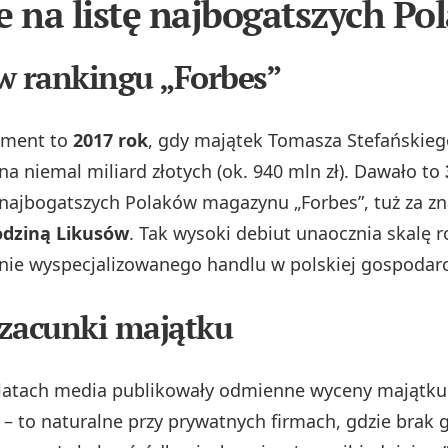
e na listę najbogatszych Po
w rankingu „Forbes”
oment to
2017 rok
, gdy majątek Tomasza Stefańskieg
a niemal miliard złotych (ok. 940 mln zł). Dawało to
0 najbogatszych Polaków magazynu „Forbes”, tuż za z
odziną Likusów
. Tak wysoki debiut unaocznia skalę 
enie wyspecjalizowanego handlu w polskiej gospodar
zacunki majątku
 latach media publikowały odmienne wyceny majątk
 – to naturalne przy prywatnych firmach, gdzie brak 