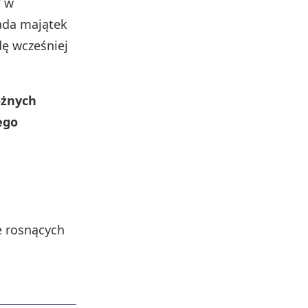
” w
iada majątek
ę wcześniej
óżnych
ego
e rosnących