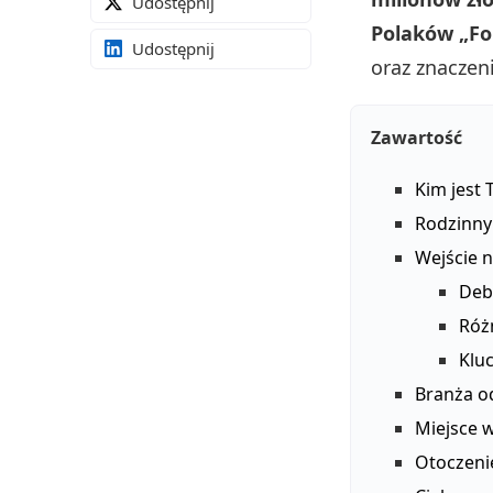
Udostępnij
Polaków „Fo
Udostępnij
oraz znaczen
Zawartość
Kim jest 
Rodzinny 
Wejście n
Deb
Róż
Kluc
Branża od
Miejsce 
Otoczenie