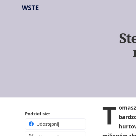
WSTE
St
T
omasz 
Podziel się:
bardzo
Udostępnij
hurtow
milionów zło