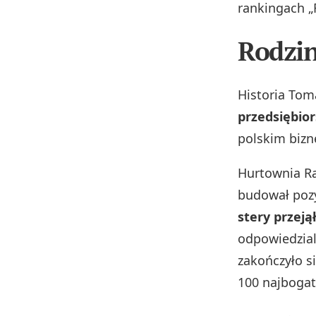
rankingach „
Rodzin
Historia Tom
przedsiębio
polskim biz
Hurtownia Ra
budował pozy
stery przeją
odpowiedzial
zakończyło s
100 najbogat