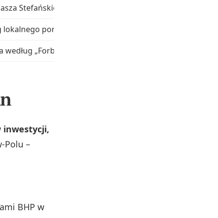
masza Stefańskiego
 lokalnego portalu
ia według „Forbesa”
un
w
inwestycji,
-Polu –
sami BHP w