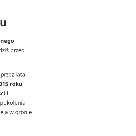
ku
nnego
dziś przed
przez lata
015 roku
ci i
 pokolenia
ela w gronie