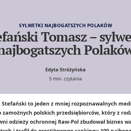
SYLWETKI NAJBOGATSZYCH POLAKÓW
efański Tomasz – sylwe
najbogatszych Polakó
Edyta Stróżyńska
5 min. czytania
Stefański to jeden z mniej rozpoznawalnych media
 zamożnych polskich przedsiębiorców, który z rod
ni odzieży ochronnej Raw-Pol zbudował biznes wa
tych i trafił do prestiżowego rankingu 100 najbog