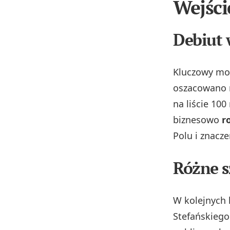
Wejści
Debiut 
Kluczowy m
oszacowano n
na liście 10
biznesowo
r
Polu i znacz
Różne s
W kolejnych
Stefańskiego