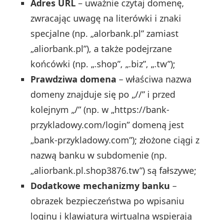
Adres URL
– uważnie czytaj domenę,
zwracając uwagę na literówki i znaki
specjalne (np. „alorbank.pl” zamiast
„aliorbank.pl”), a także podejrzane
końcówki (np. „.shop”, „.biz”, „.tw”);
Prawdziwa domena
– właściwa nazwa
domeny znajduje się po „//” i przed
kolejnym „/” (np. w „https://bank-
przykladowy.com/login” domeną jest
„bank-przykladowy.com”); złożone ciągi z
nazwą banku w subdomenie (np.
„aliorbank.pl.shop3876.tw”) są fałszywe;
Dodatkowe mechanizmy banku
–
obrazek bezpieczeństwa po wpisaniu
loginu i klawiatura wirtualna wspierają