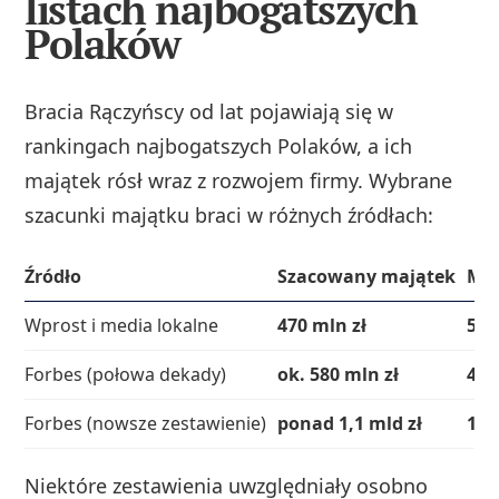
listach najbogatszych
Polaków
Bracia Rączyńscy od lat pojawiają się w
rankingach najbogatszych Polaków, a ich
majątek rósł wraz z rozwojem firmy. Wybrane
szacunki majątku braci w różnych źródłach:
Źródło
Szacowany majątek
Mie
Wprost i media lokalne
470 mln zł
57.
Forbes (połowa dekady)
ok. 580 mln zł
43.
Forbes (nowsze zestawienie)
ponad 1,1 mld zł
16.
Niektóre zestawienia uwzględniały osobno