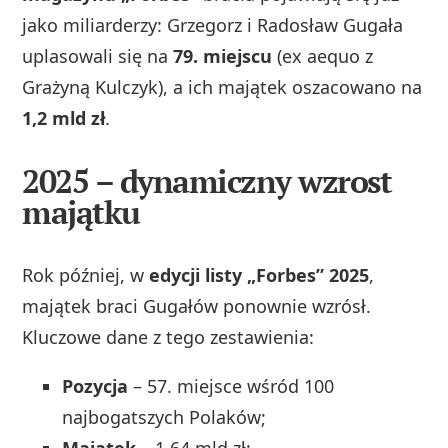
jako miliarderzy: Grzegorz i Radosław Gugała
uplasowali się na
79. miejscu
(ex aequo z
Grażyną Kulczyk), a ich majątek oszacowano na
1,2 mld zł
.
2025 – dynamiczny wzrost
majątku
Rok później, w
edycji listy „Forbes” 2025
,
majątek braci Gugałów ponownie wzrósł.
Kluczowe dane z tego zestawienia:
Pozycja
– 57. miejsce wśród 100
najbogatszych Polaków;
Majątek
– 1,64 mld zł;