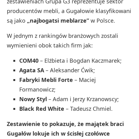
zestawieniach Grupa G3 reprezentuje sektor
producentów mebli, a Gugałowie klasyfikowani
są jako
„najbogatsi meblarze”
w Polsce.
W jednym z rankingów branżowych zostali
wymienieni obok takich firm jak:
COM40
– Elżbieta i Bogdan Kaczmarek;
Agata SA
– Aleksander Ćwik;
Fabryki Mebli Forte
– Maciej
Formanowicz;
Nowy Styl
– Adam i Jerzy Krzanowscy;
Black Red White
– Tadeusz Chmiel.
Zestawienie to pokazuje, że majątek braci
Gugałów lokuje ich w ścisłej czołówce