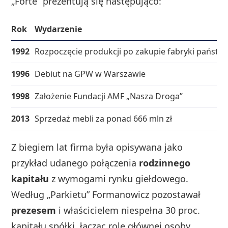
„Forte” prezentują się następująco:
Rok
Wydarzenie
1992
Rozpoczęcie produkcji po zakupie fabryki państw
1996
Debiut na GPW w Warszawie
1998
Założenie Fundacji AMF „Nasza Droga”
2013
Sprzedaż mebli za ponad 666 mln zł
Z biegiem lat firma była opisywana jako
przykład udanego połączenia
rodzinnego
kapitału
z wymogami rynku giełdowego.
Według „Parkietu” Formanowicz pozostawał
prezesem
i właścicielem niespełna 30 proc.
kapitału spółki, łącząc rolę głównej osoby