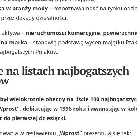
ka w branży mody
– rozpoznawalność na rynku odz
rzez dekady działalności.
e aktywa –
nieruchomości komercyjne, powierzchni
lna marka
– stanowią podstawę wycen majątku Pta
ajbogatszych Polaków.
e na listach najbogatszych
ów
był wielokrotnie obecny na liście 100 najbogatszy
Wprost”, debiutując w 1996 roku i awansując w kol
 do pierwszej dziesiątki.
owania w zestawieniu
„Wprost”
prezentują się tak: