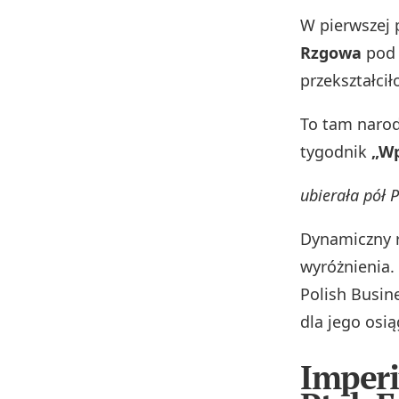
W pierwszej 
Rzgowa
pod 
przekształci
To tam narod
tygodnik
„Wp
ubierała pół P
Dynamiczny r
wyróżnienia.
Polish Busin
dla jego osią
Imperi