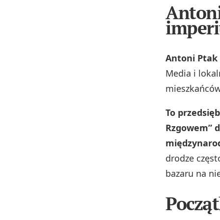
Antoni
imper
Antoni Ptak
Media i loka
mieszkańców 
To przedsięb
Rzgowem” do
międzynaro
drodze częst
bazaru na ni
Począt