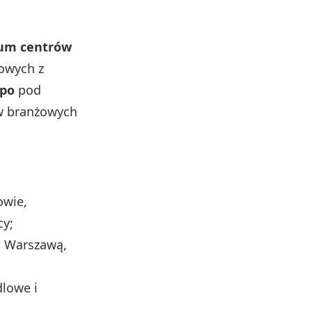
ium centrów
gowych z
xpo
pod
ów branżowych
owie,
cy;
d Warszawą,
lowe i