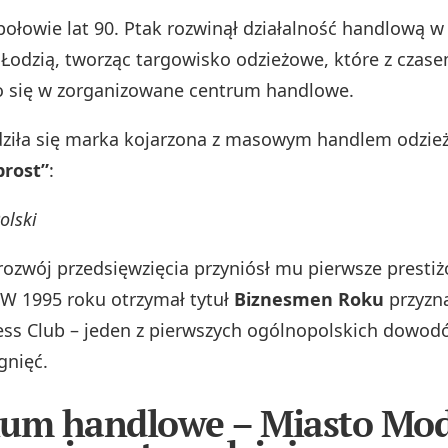
połowie lat 90. Ptak rozwinął działalność handlową w
Łodzią, tworząc targowisko odzieżowe, które z czas
ło się w zorganizowane centrum handlowe.
ziła się marka kojarzona z masowym handlem odzieżą
rost”
:
olski
ozwój przedsięwzięcia przyniósł mu pierwsze presti
 W 1995 roku otrzymał tytuł
Biznesmen Roku
przyzn
ess Club – jeden z pierwszych ogólnopolskich dowod
gnięć.
um handlowe – Miasto Mod