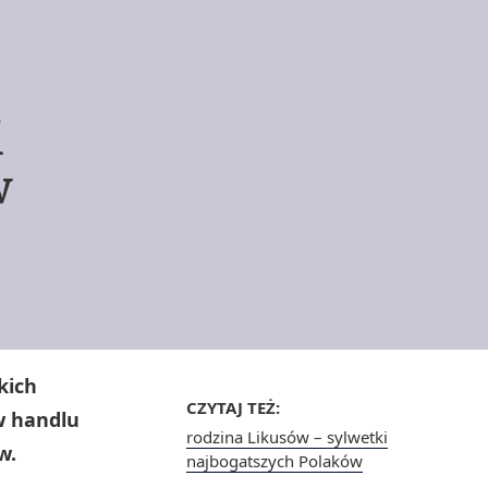
i
w
kich
CZYTAJ TEŻ:
w handlu
rodzina Likusów – sylwetki
w.
najbogatszych Polaków