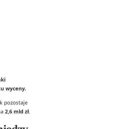
nki
tu wyceny.
ak pozostaje
na
2,6 mld zł
.