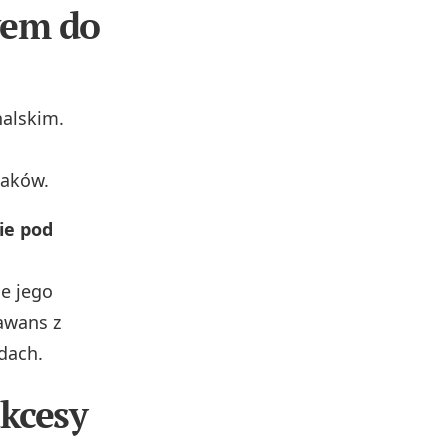
wem do
nalskim.
laków.
ie pod
e jego
awans z
dach.
ukcesy