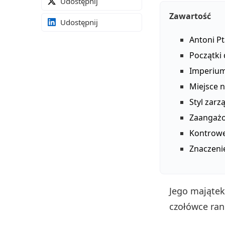
Udostępnij
Zawartość
Udostępnij
Antoni P
Początki 
Imperium
Miejsce 
Styl zarz
Zaangażo
Kontrower
Znaczenie
Jego majątek,
czołówce ra