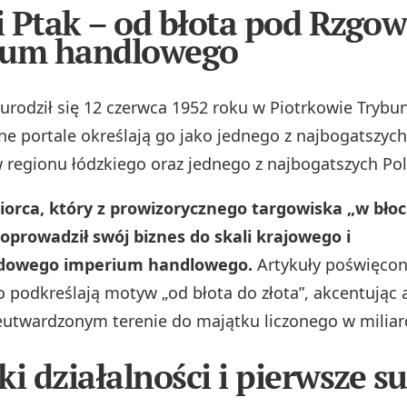
 Ptak – od błota pod Rzgo
ium handlowego
urodził się 12 czerwca 1952 roku w Piotrkowie Trybu
lne portale określają go jako jednego z najbogatszych
regionu łódzkiego oraz jednego z najbogatszych Po
iorca, który z prowizorycznego targowiska „w błoc
prowadził swój biznes do skali krajowego i
dowego imperium handlowego.
Artykuły poświęcon
o podkreślają motyw „od błota do złota”, akcentując 
eutwardzonym terenie do majątku liczonego w miliar
ki działalności i pierwsze s