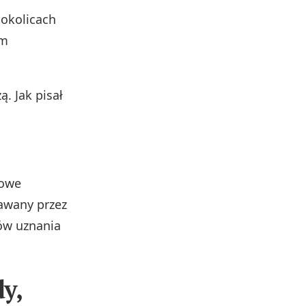
 okolicach
em
. Jak pisał
żowe
awany przez
ów uznania
y,