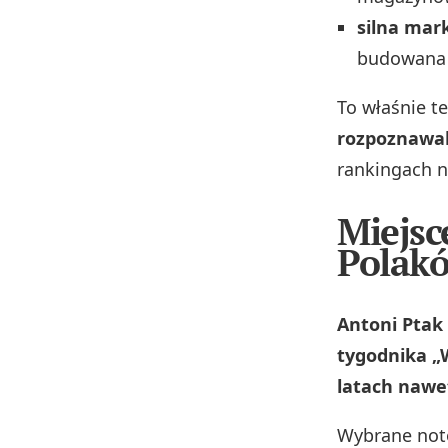
silna mar
budowana p
To właśnie t
rozpoznawa
rankingach n
Miejsc
Polak
Antoni Ptak 
tygodnika „
latach nawet
Wybrane not