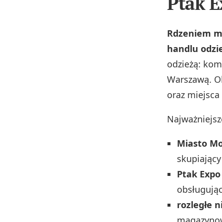
Ptak E
Rdzeniem ma
handlu odzi
odzieżą: ko
Warszawą. Ob
oraz miejsca
Najważniejsz
Miasto M
skupiający
Ptak Expo
obsługując
rozległe 
magazynow