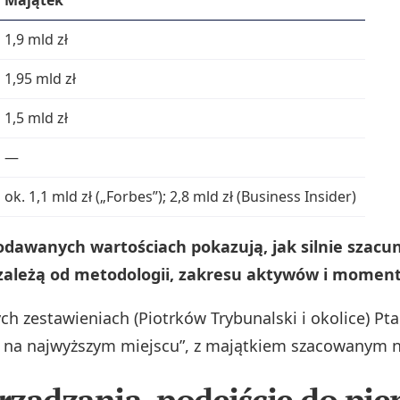
1,9 mld zł
1,95 mld zł
1,5 mld zł
—
ok. 1,1 mld zł („Forbes”); 2,8 mld zł (Business Insider)
odawanych wartościach pokazują, jak silnie szacu
ależą od metodologii, zakresu aktywów i momen
ch zestawieniach (Piotrków Trybunalski i okolice) Pt
e na najwyższym miejscu”, z majątkiem szacowanym 