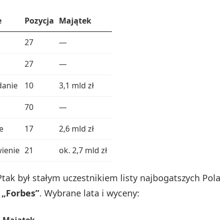
e
Pozycja
Majątek
27
—
27
—
danie
10
3,1 mld zł
70
—
e
17
2,6 mld zł
ienie
21
ok. 2,7 mld zł
tak był stałym uczestnikiem listy najbogatszych Po
a
„Forbes”
. Wybrane lata i wyceny:
Majątek