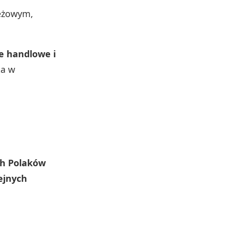
ieżowym,
e handlowe i
ka w
ch Polaków
ejnych