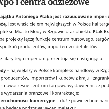
xpo i centra odzieżowe
jątku Antoniego Ptaka jest rozbudowane imper
eżą.
Jest właścicielem największych w Polsce hal tar
mpleksu Miasto Mody w Rzgowie oraz obiektu
Ptak E
a projekty łączą funkcje centrum hurtowego, targ
 spotkań producentów, importerów i detalistów.
e filary tego imperium prezentują się następująco:
ody
– największy w Polsce kompleks handlowy w Rzg
 producentów, importerów i kupców z kraju i zagrani
– nowoczesne centrum targowo-wystawiennicze po
e wydarzenia branżowe i kontraktacje;
nieruchomości komercyjne
– duże powierzchnie hand
e będące podstawą wycen majątku;