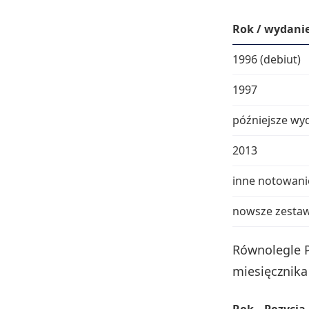
Rok / wydani
1996 (debiut)
1997
późniejsze wy
2013
inne notowani
nowsze zestaw
Równolegle P
miesięcznik
Rok
Pozycja