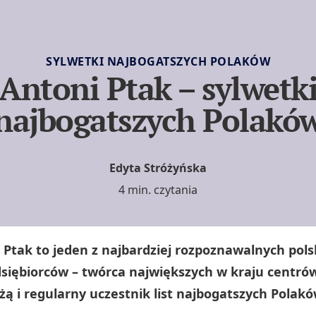
SYLWETKI NAJBOGATSZYCH POLAKÓW
Antoni Ptak – sylwetk
najbogatszych Polakó
Edyta Stróżyńska
4 min. czytania
 Ptak to jeden z najbardziej rozpoznawalnych pols
siębiorców – twórca największych w kraju centró
żą i regularny uczestnik list najbogatszych Polakó