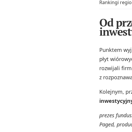
Rankingi regio
Od prz
inwest
Punktem wyjś
płyt wiórowy
rozwijali fir
z rozpoznawa
Kolejnym, p
inwestycyj
prezes fundus
Paged, produc