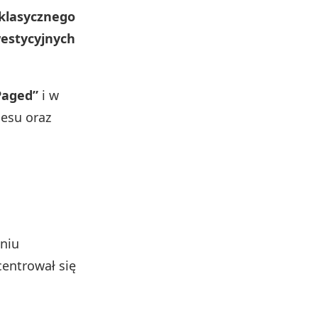
 klasycznego
westycyjnych
Paged”
i w
nesu oraz
niu
entrował się