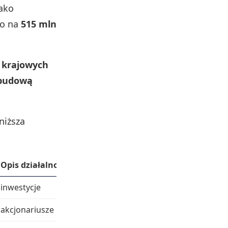
jako
no na
515 mln
a krajowych
zbudową
niższa
Opis działalności
inwestycje
akcjonariusze Paged