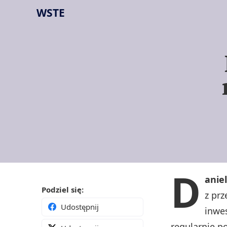
WSTE
D
anie
Podziel się:
z pr
Udostępnij
inwe
regularnie p