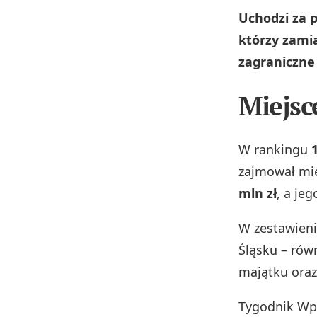
Uchodzi za p
którzy zamia
zagraniczne 
Miejsc
W rankingu
zajmował mie
mln zł
, a je
W zestawieni
Śląsku – rów
majątku oraz
Tygodnik Wp