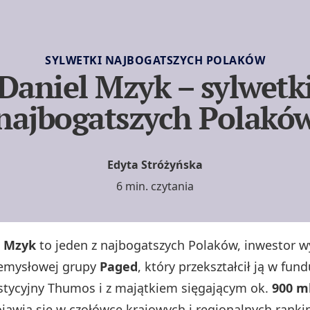
SYLWETKI NAJBOGATSZYCH POLAKÓW
Daniel Mzyk – sylwetk
najbogatszych Polakó
Edyta Stróżyńska
6 min. czytania
l Mzyk
to jeden z najbogatszych Polaków, inwestor w
zemysłowej grupy
Paged
, który przekształcił ją w fun
stycyjny Thumos i z majątkiem sięgającym ok.
900 ml
ojawia się w czołówce krajowych i regionalnych rank