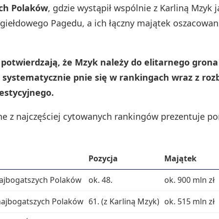
ch Polaków
, gdzie wystąpił wspólnie z Karliną Mzyk 
 giełdowego Pagedu, a ich łączny majątek oszacowa
 potwierdzają, że Mzyk należy do elitarnego gron
i systematycznie pnie się w rankingach wraz z ro
estycyjnego.
e z najczęściej cytowanych rankingów prezentuje po
Pozycja
Majątek
najbogatszych Polaków
ok. 48.
ok. 900 mln zł
najbogatszych Polaków
61. (z Karliną Mzyk)
ok. 515 mln zł