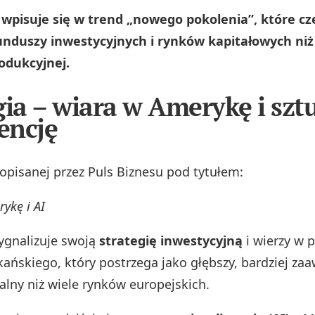
 wpisuje się w trend „nowego pokolenia”, które czę
unduszy inwestycyjnych i rynków kapitałowych niż 
odukcyjnej.
gia – wiara w Amerykę i szt
gencję
pisanej przez Puls Biznesu pod tytułem:
ykę i AI
ygnalizuje swoją
strategię inwestycyjną
i wierzy w p
ańskiego, który postrzega jako głębszy, bardziej za
alny niż wiele rynków europejskich.