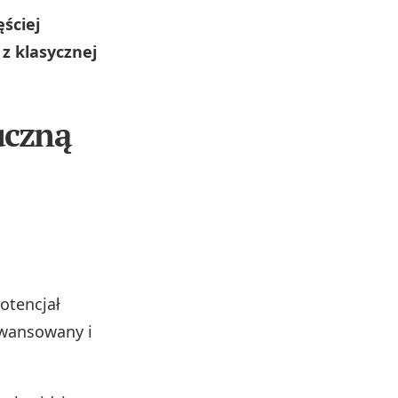
ściej
z klasycznej
uczną
otencjał
awansowany i