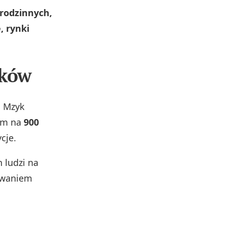
 rodzinnych,
, rynki
aków
l Mzyk
nym na
900
cje.
 ludzi na
owaniem