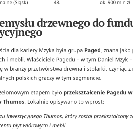
nalne (Śląsk)
48.
ok. 900 mln zł
emysłu drzewnego do fund
ycyjnego
cia dla kariery Mzyka była grupa
Paged
, znana jako
ch i mebli. Właściciele Pagedu – w tym Daniel Mzyk – 
mę w branży przetwórstwa drewna i stolarki, czyniąc z
lnych polskich graczy w tym segmencie.
rzełomowym etapem było
przekształcenie Pagedu w
ny Thumos
. Lokalnie opisywano to wprost:
zu inwestycyjnego Thumos, który został przekształcony z
enta płyt wiórowych i mebli