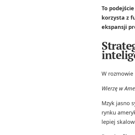
To podejście
korzysta z f
ekspansji pr
Strate
inteli
W rozmowie o
Wierzę w Amer
Mzyk jasno s
rynku ameryk
lepiej skalow