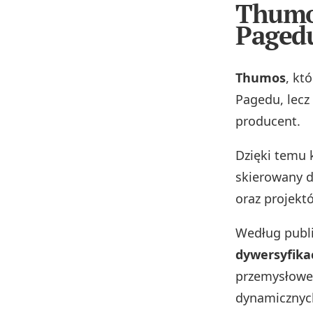
Thumos
Paged
Thumos
, kt
Pagedu, lecz 
producent.
Dzięki temu 
skierowany 
oraz projekt
Według publi
dywersyfika
przemysłoweg
dynamicznyc