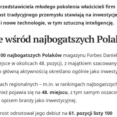
rzedstawiciela młodego pokolenia właścicieli firm
st tradycyjnego przemysłu stawiają na inwestycje
i nowe technologie, w tym sztuczną inteligencję.
e wśród najbogatszych Pol
100 najbogatszych Polaków
magazynu Forbes Danie
jsce w okolicach 48. pozycji, z majątkiem szacowa
go główną aktywnością określano ogólnie jako inwesty
ach regionalnych – m.in. w rankingach najbogatszych
nież pojawia się na
48. miejscu
, z tym samym oszac
 opisem branży jako inwestycyjnej.
rost odnotował jego debiut na
61. pozycji listy 100