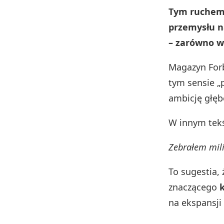
Tym ruchem M
przemysłu n
– zarówno w 
Magazyn Forb
tym sensie „p
ambicję głęb
W innym tekśc
Zebrałem mil
To sugestia,
znaczącego
k
na ekspansji