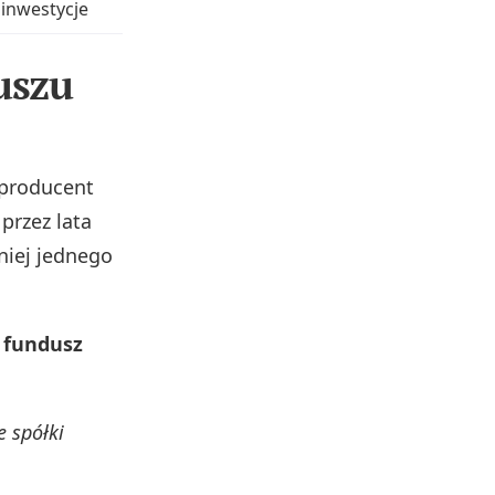
inwestycje
uszu
 producent
przez lata
 niej jednego
 fundusz
e spółki