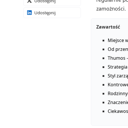
Udostępnij
zamożności.
Udostępnij
Zawartość
Miejsce 
Od przem
Thumos –
Strategia
Styl zarz
Kontrowe
Rodzinny
Znaczeni
Ciekawost