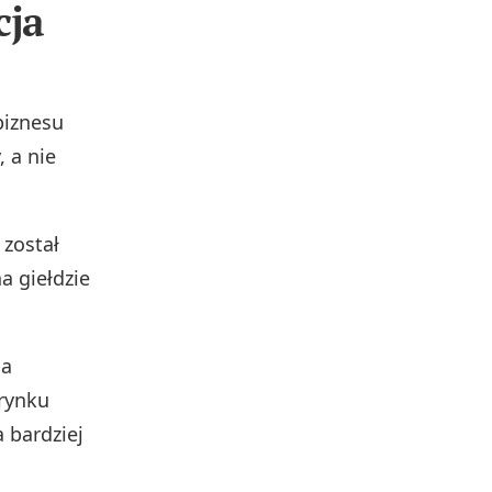
cja
biznesu
, a nie
 został
a giełdzie
da
 rynku
 bardziej