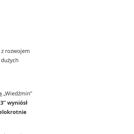
a z rozwojem
m dużych
ią „Wiedźmin”
3” wyniósł
elokrotnie