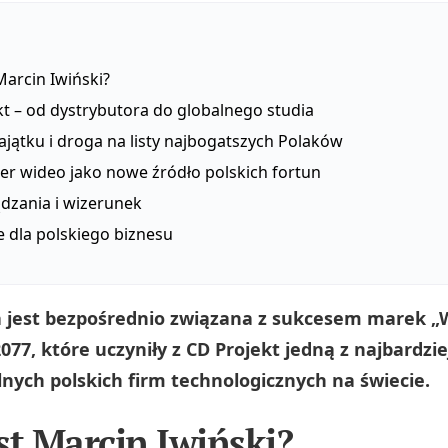
Marcin Iwiński?
t – od dystrybutora do globalnego studia
jątku i droga na listy najbogatszych Polaków
er wideo jako nowe źródło polskich fortun
ądzania i wizerunek
 dla polskiego biznesu
a jest bezpośrednio związana z sukcesem marek „
77, które uczyniły z CD Projekt jedną z najbardzie
nych polskich firm technologicznych na świecie.
st Marcin Iwiński?