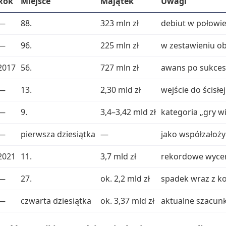
Rok
Miejsce
Majątek
Uwagi
—
88.
323 mln zł
debiut w połowie
—
96.
225 mln zł
w zestawieniu obo
2017
56.
727 mln zł
awans po sukcesi
—
13.
2,30 mld zł
wejście do ścisłe
—
9.
3,4–3,42 mld zł
kategoria „gry w
—
pierwsza dziesiątka
—
jako współzałoży
2021
11.
3,7 mld zł
rekordowe wycen
—
27.
ok. 2,2 mld zł
spadek wraz z k
—
czwarta dziesiątka
ok. 3,37 mld zł
aktualne szacunk