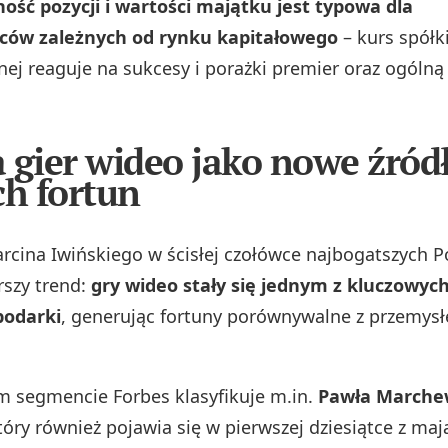
ść pozycji i wartości majątku jest typowa dla
rców zależnych od rynku kapitałowego
– kurs spółk
nej reaguje na sukcesy i porażki premier oraz ogóln
 gier wideo jako nowe źród
ch fortun
cina Iwińskiego w ścisłej czołówce najbogatszych 
rszy trend:
gry wideo stały się jednym z kluczowyc
podarki
, generując fortuny porównywalne z przemys
 segmencie Forbes klasyfikuje m.in.
Pawła March
tóry również pojawia się w pierwszej dziesiątce z maj