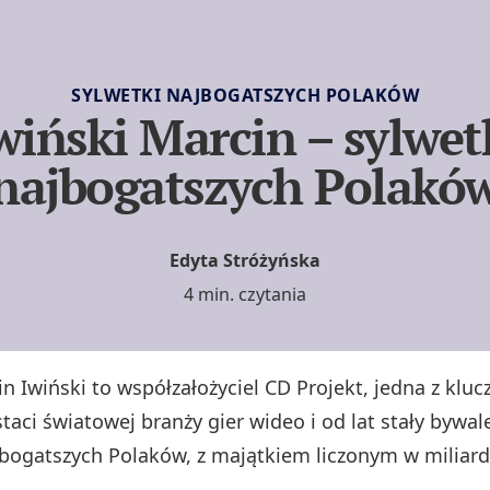
SYLWETKI NAJBOGATSZYCH POLAKÓW
wiński Marcin – sylwet
najbogatszych Polakó
Edyta Stróżyńska
4 min. czytania
in Iwiński to współzałożyciel CD Projekt, jedna z klu
taci światowej branży gier wideo i od lat stały bywale
bogatszych Polaków, z majątkiem liczonym w miliard