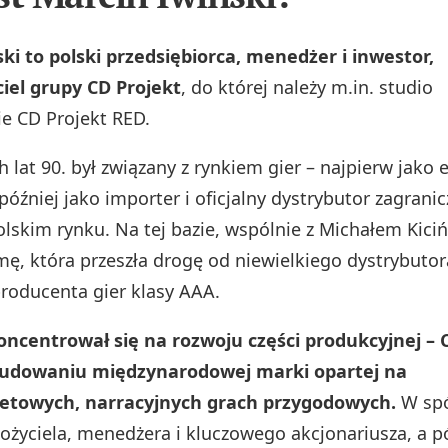
ki to polski przedsiębiorca, menedżer i inwestor,
iel grupy CD Projekt
, do której należy m.in. studio
e CD Projekt RED.
lat 90. był związany z rynkiem gier – najpierw jako e
óźniej jako importer i oficjalny dystrybutor zagrani
olskim rynku. Na tej bazie, wspólnie z Michałem Kici
mę, która przeszła drogę od niewielkiego dystrybuto
roducenta gier klasy AAA.
ncentrował się na rozwoju części produkcyjnej – 
budowaniu międzynarodowej marki opartej na
towych, narracyjnych grach przygodowych.
W spó
łożyciela, menedżera i kluczowego akcjonariusza, a p