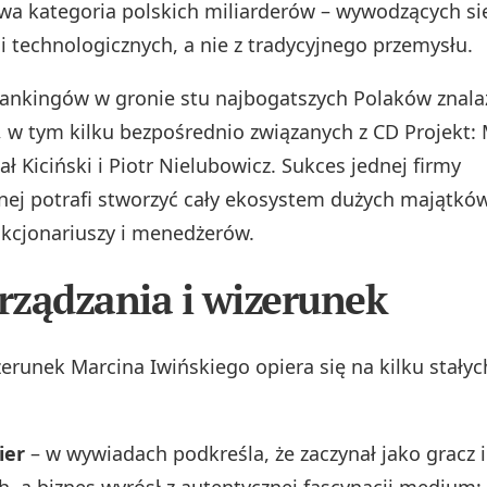
owa kategoria polskich miliarderów – wywodzących si
i technologicznych, a nie z tradycyjnego przemysłu.
ankingów w gronie stu najbogatszych Polaków znalaz
, w tym kilku bezpośrednio związanych z CD Projekt:
ał Kiciński i Piotr Nielubowicz. Sukces jednej firmy
nej potrafi stworzyć cały ekosystem dużych majątkó
kcjonariuszy i menedżerów.
arządzania i wizerunek
zerunek Marcina Iwińskiego opiera się na kilku stałyc
ier
– w wywiadach podkreśla, że zaczynał jako gracz i