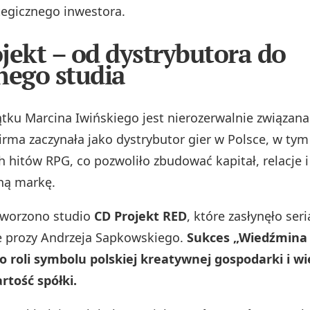
ategicznego inwestora.
jekt – od dystrybutora do
nego studia
ątku Marcina Iwińskiego jest nierozerwalnie związan
Firma zaczynała jako dystrybutor gier w Polsce, w ty
h hitów RPG, co pozwoliło zbudować kapitał, relacje i
ną markę.
tworzono studio
CD Projekt RED
, które zasłynęło ser
e prozy Andrzeja Sapkowskiego.
Sukces „Wiedźmina 
o roli symbolu polskiej kreatywnej gospodarki i wi
rtość spółki.