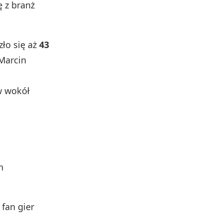
ę z branż
ło się aż
43
 Marcin
w wokół
h
 fan gier