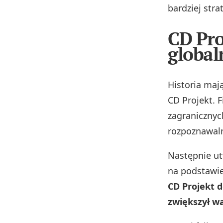
bardziej str
CD Pro
global
Historia maj
CD Projekt. 
zagranicznyc
rozpoznawal
Następnie u
na podstawi
CD Projekt d
zwiększył wa