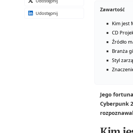
Udostępnij
Zawartość
Udostępnij
Kim jest 
CD Projek
Źródło ma
Branża gi
Styl zarz
Znaczenie
Jego fortun
Cyberpunk 20
rozpoznawal
Kim je