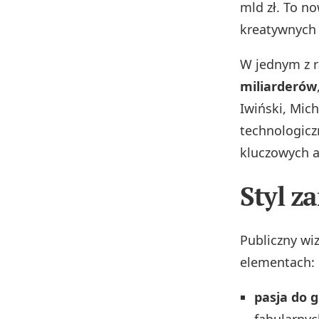
mld zł. To n
kreatywnych 
W jednym z r
miliarderów
Iwiński, Mich
technologicz
kluczowych a
Styl z
Publiczny wi
elementach:
pasja do g