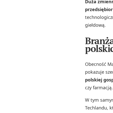
Duża zmienno
przedsiębio
technologicz
giełdową.
Branża
polski
Obecność Mar
pokazuje sze
polskiej gos
czy farmacją.
W tym samym
Techlandu, k