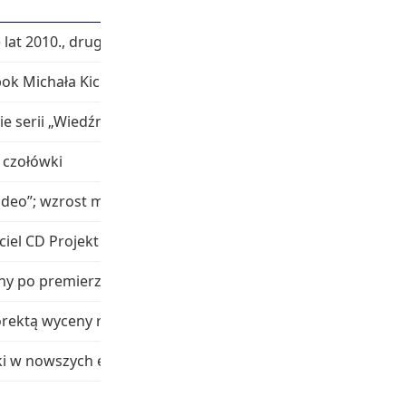
 lat 2010., drugi największy akcjonariusz CD Projekt
k Michała Kicińskiego (98. miejsce, 220 mln zł)
e serii „Wiedźmin”
j czołówki
ideo”; wzrost majątku o ponad 48% r/r
ciel CD Projekt i CD Projekt RED, twórców serii „Wiedźmin”
y po premierze „Cyberpunk 2077”
orektą wyceny rynkowej CD Projekt
i w nowszych edycjach list