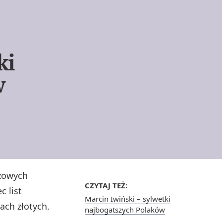
ki
w
czowych
CZYTAJ TEŻ:
c list
Marcin Iwiński – sylwetki
ach złotych.
najbogatszych Polaków