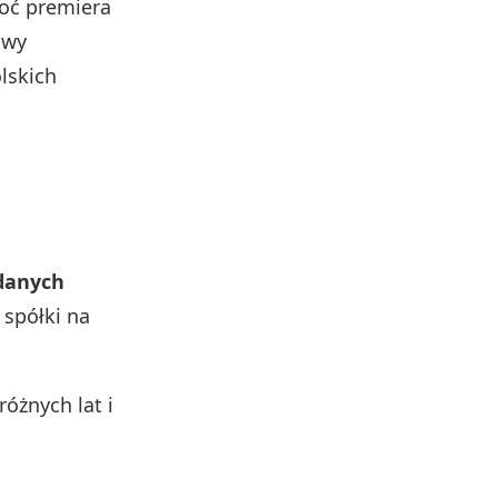
hoć premiera
owy
lskich
adanych
 spółki na
óżnych lat i