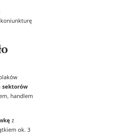
i
ą koniunkturę
ło
Polaków
h sektorów
łem, handlem
ewkę
z
ątkiem ok. 3