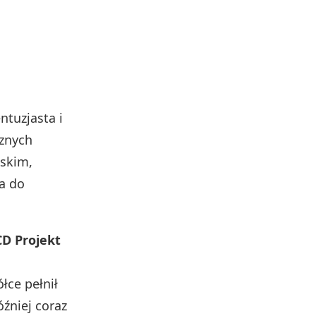
ntuzjasta i
cznych
ńskim,
ra do
CD Projekt
łce pełnił
óźniej coraz