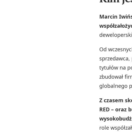
Marcin Iwińs
współzałożyc
deweloperski
Od wczesnych 
sprzedawca, p
tytułów na p
zbudował fir
globalnego p
Z czasem sko
RED – oraz 
wysokobudże
role współza