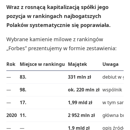
Wraz z rosnącą kapitalizacją spółki jego
pozycja w rankingach najbogatszych
Polaków systematycznie się poprawiała.
Wybrane kamienie milowe z rankingów
„Forbes” prezentujemy w formie zestawienia:
Rok
Miejsce w rankingu
Majątek
Uwaga
—
83.
331 mln zł
debiut w gro
—
98.
ok. 220 mln zł
wspólnik
Ma
—
17.
1,99 mld zł
w tym samym
2020
11.
2 952 mln zł
główna bra
—
—
1,9 mld zł
opis źródeł