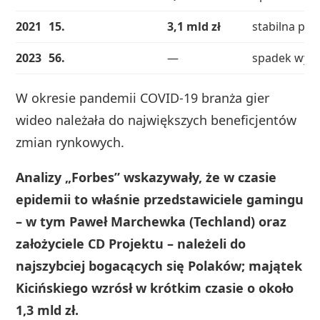
2021
15.
3,1 mld zł
stabilna poz
2023
56.
—
spadek wyce
W okresie pandemii COVID‑19 branża gier
wideo należała do największych beneficjentów
zmian rynkowych.
Analizy „Forbes” wskazywały, że w czasie
epidemii to właśnie przedstawiciele gamingu
– w tym Paweł Marchewka (Techland) oraz
założyciele CD Projektu – należeli do
najszybciej bogacących się Polaków; majątek
Kicińskiego wzrósł w krótkim czasie o około
1,3 mld zł.