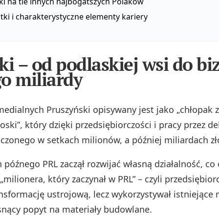
ki na tle innych najbogatszych Polaków
ki i charakterystyczne elementy kariery
ki – od podlaskiej wsi do bi
o miliardy
medialnych Pruszyński opisywany jest jako „chłopak z
oski”, który dzięki przedsiębiorczości i pracy przez d
iczonego w setkach milionów, a później miliardach zł
ch późnego PRL zaczął rozwijać własną działalność, c
 „milionera, który zaczynał w PRL” – czyli przedsiębiorc
nsformację ustrojową, lecz wykorzystywał istniejące 
snący popyt na materiały budowlane.