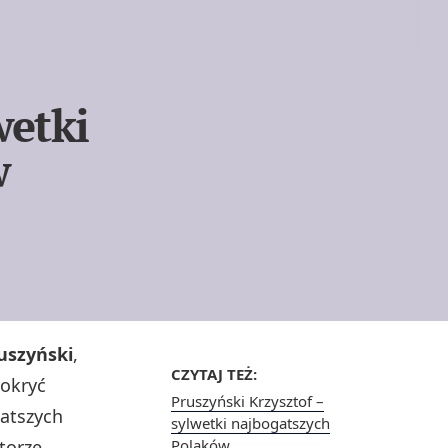
wetki
w
ruszyński
,
CZYTAJ TEŻ:
pokryć
Pruszyński Krzysztof –
gatszych
sylwetki najbogatszych
torze
Polaków