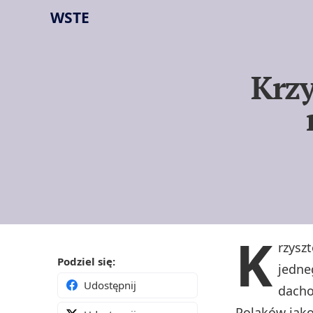
WSTE
Krzy
K
rzysz
Podziel się:
jedne
Udostępnij
dacho
Polaków jako