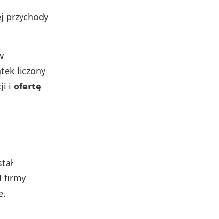
ej przychody
w
ek liczony
ji i
ofertę
stał
l firmy
e.