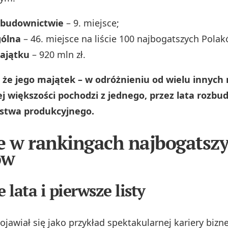
 budownictwie
– 9. miejsce;
gólna
– 46. miejsce na liście 100 najbogatszych Polak
ajątku
– 920 mln zł.
 że jego majątek – w odróżnieniu od wielu innych
j większości pochodzi z jednego, przez lata roz
rstwa produkcyjnego.
e w rankingach najbogatsz
ów
lata i pierwsze listy
jawiał się jako przykład spektakularnej kariery bizn