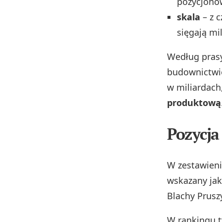
pozycjonow
skala
– z 
sięgają mi
Według prasy
budownictwi
w miliardach
produktową
Pozycja
W zestawieni
wskazany jako
Blachy Pruszy
W rankingu 