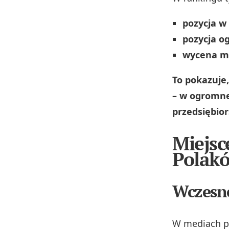
pozycja w
pozycja o
wycena m
To pokazuje,
– w ogromne
przedsiębio
Miejsc
Polak
Wczesne 
W mediach po