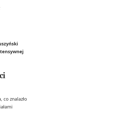
;
uszyński
ntensywnej
ci
, co znalazło
iałami