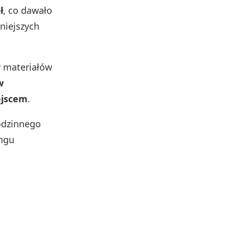
ł
, co dawało
niejszych
w materiałów
w
ejscem
.
odzinnego
ngu