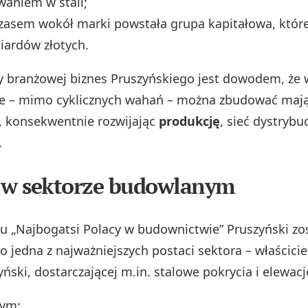
aniem w stali;
czasem wokół marki powstała grupa kapitałowa, któr
liardów złotych.
 branżowej biznes Pruszyńskiego jest dowodem, że 
e – mimo cyklicznych wahań – można zbudować mająt
, konsekwentnie rozwijając
produkcję
, sieć dystrybuc
.
 w sektorze budowlanym
u „Najbogatsi Polacy w budownictwie” Pruszyński zo
 jedna z najważniejszych postaci sektora – właścicie
ński, dostarczającej m.in. stalowe pokrycia i elewacj
tym: