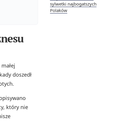
sylwetki najbogatszych
Polaków
znesu
 małej
ekady doszedł
otych.
o opisywano
y, który nie
nisze