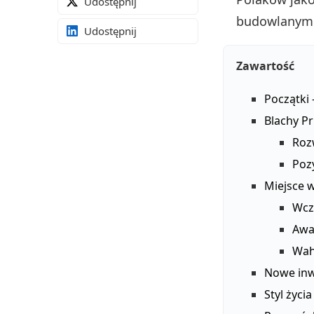
Udostępnij
budowlanym
Udostępnij
Zawartość
Początki 
Blachy P
Roz
Poz
Miejsce 
Wcze
Awa
Wah
Nowe inw
Styl życi