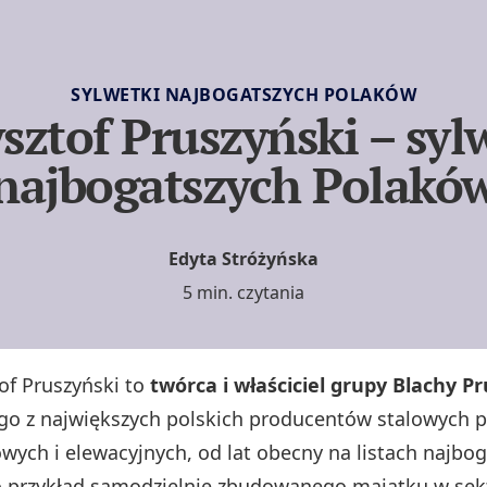
SYLWETKI NAJBOGATSZYCH POLAKÓW
sztof Pruszyński – syl
najbogatszych Polakó
Edyta Stróżyńska
5 min. czytania
tof Pruszyński to
twórca i właściciel grupy Blachy P
go z największych polskich producentów stalowych 
wych i elewacyjnych, od lat obecny na listach najbo
 przykład samodzielnie zbudowanego majątku w sek