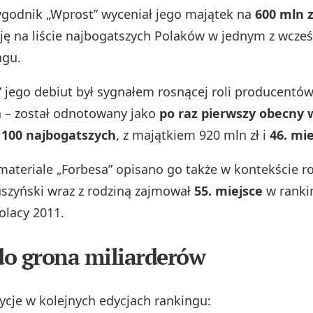
tygodnik „Wprost” wyceniał jego majątek na
600 mln z
ję na liście najbogatszych Polaków w jednym z wcześ
ngu.
” jego debiut był sygnałem rosnącej roli producentó
 – został odnotowany jako
po raz pierwszy obecny 
 100 najbogatszych
, z majątkiem 920 mln zł i
46. mi
teriale „Forbesa” opisano go także w kontekście r
uszyński wraz z rodziną zajmował
55. miejsce
w ranki
olacy 2011.
o grona miliarderów
cje w kolejnych edycjach rankingu: