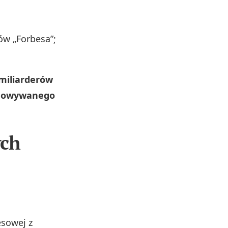
ów „Forbesa”;
 miliarderów
budowywanego
ych
esowej z