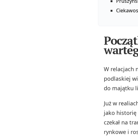
Pruszyńs
Ciekawost
Począt
warteg
W relacjach 
podlaskiej wi
do majątku l
Już w realia
jako historię
czekał na tra
rynkowe i ro