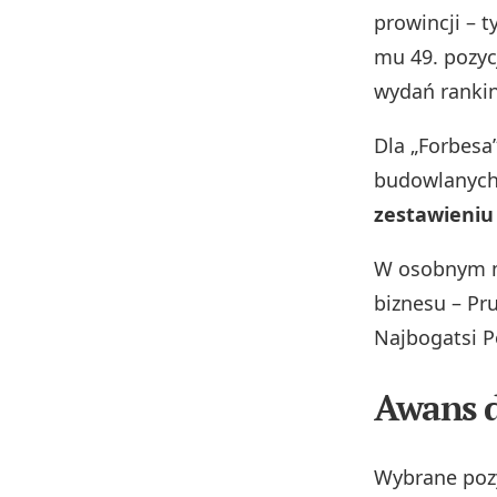
prowincji – 
mu 49. pozyc
wydań ranki
Dla „Forbesa
budowlanych
zestawieniu
W osobnym ma
biznesu – Pr
Najbogatsi P
Awans d
Wybrane pozy