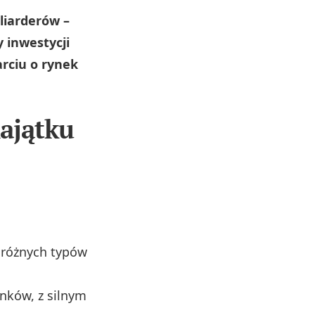
liarderów –
 inwestycji
rciu o rynek
ajątku
d różnych typów
nków, z silnym