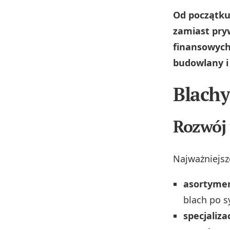
Od początku 
zamiast pry
finansowych
budowlany i
Blachy
Rozwój 
Najważniejsze
asortyme
blach po 
specjaliza