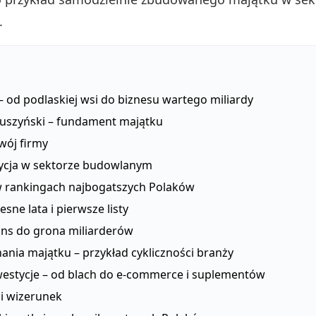
.
– od podlaskiej wsi do biznesu wartego miliardy
ruszyński – fundament majątku
wój firmy
ycja w sektorze budowlanym
w rankingach najbogatszych Polaków
sne lata i pierwsze listy
ns do grona miliarderów
ania majątku – przykład cykliczności branży
estycje – od blach do e-commerce i suplementów
a i wizerunek