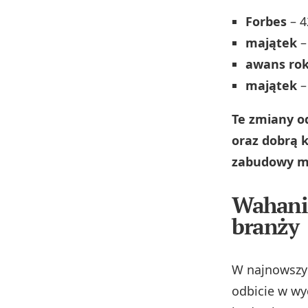
Forbes
– 4
majątek
–
awans rok
majątek
–
Te zmiany o
oraz dobrą 
zabudowy mi
Wahania
branży
W najnowszyc
odbicie w wy