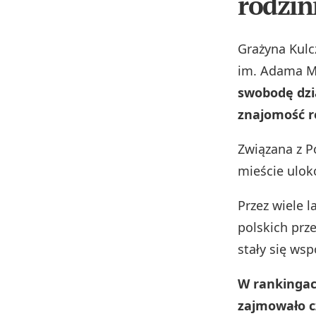
rodzin
Grażyna Kulc
im. Adama M
swobodę dzi
znajomość r
Związana z P
mieście ulok
Przez wiele l
polskich prz
stały się wsp
W rankingac
zajmowało c