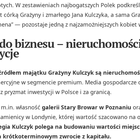
otych. W zestawieniach najbogatszych Polek podkreśl
t córką Grażyny i zmarłego Jana Kulczyka, a sama Gr
ena” — pozostaje jedną z najzamożniejszych kobiet 
do biznesu – nieruchomości
ycje
ródłem majątku Grażyny Kulczyk są nieruchomoś
ercyjne w segmencie premium. Media gospodarcze op
 pryzmat inwestycji w Polsce i za granicą.
m.in. własność
galerii Stary Browar w Poznaniu
or
kamienicy w Londynie, której wartość szacowano na 
egia Kulczyk polega na budowaniu wartości miejs
a krótkoterminowym zwrocie z kapitału.