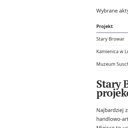
Wybrane aktyw
Projekt
Stary Browar
Kamienica w L
Muzeum Susc
Stary 
projek
Najbardziej 
handlowo‑art
Miejsce to uc