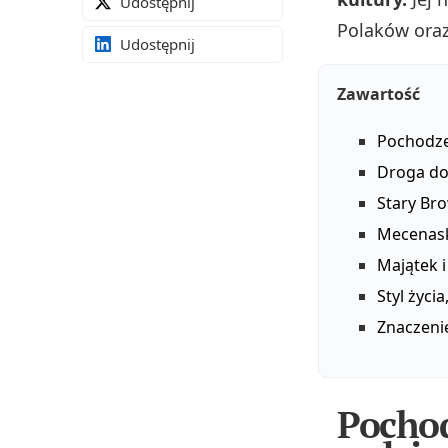
Udostępnij
Polaków oraz
Udostępnij
Zawartość
Pochodzen
Droga do 
Stary Bro
Mecenask
Majątek i
Styl życi
Znaczenie
Pochod