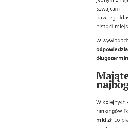
Szwajcarii —
dawnego klasz
historii miej
W wywiadach 
odpowiedzial
długotermin
Mająte
najbog
W kolejnych 
rankingów Fo
mld zł
, co p