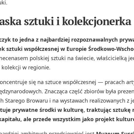
ki.
ska sztuki i kolekcjonerka
czyk to jedna z najbardziej rozpoznawalnych pry
ek sztuki współczesnej w Europie Środkowo‑Wscho
ecenasem polskiej sztuki na świecie, właścicielką je
kolekcji w regionie.
 koncentruje się na sztuce współczesnej — pracach ar
iędzynarodowych. Znacząca część zbiorów była prez
ch Starego Browaru i na wystawach realizowanych z j
tuje prywatne środki w kulturę, traktując sztukę n
kapitału, ale przede wszystkim jako projekt kultur
bardziej ambitnych przedsięwzięć jest
Muzeum Susc