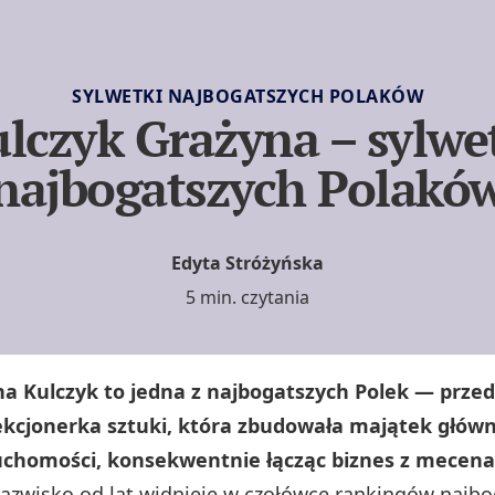
SYLWETKI NAJBOGATSZYCH POLAKÓW
lczyk Grażyna – sylwe
najbogatszych Polakó
Edyta Stróżyńska
5 min. czytania
na Kulczyk to jedna z najbogatszych Polek — przed
lekcjonerka sztuki, która zbudowała majątek głów
uchomości, konsekwentnie łącząc biznes z mecen
nazwisko od lat widnieje w czołówce rankingów najb