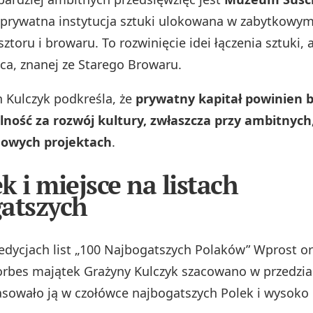
 prywatna instytucja sztuki ulokowana w zabytkowy
toru i browaru. To rozwinięcie idei łączenia sztuki, a
sca, znanej ze Starego Browaru.
Kulczyk podkreśla, że
prywatny kapitał powinien 
ność za rozwój kultury, zwłaszcza przy ambitnych
owych projektach
.
k i miejsce na listach
atszych
edycjach list „100 Najbogatszych Polaków” Wprost o
rbes majątek Grażyny Kulczyk szacowano w przedzi
lasowało ją w czołówce najbogatszych Polek i wysoko 