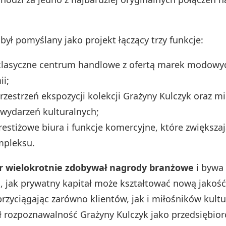
był pomyślany jako projekt łączący trzy funkcje:
klasyczne centrum handlowe z ofertą marek modowyc
i;
rzestrzeń ekspozycji kolekcji Grażyny Kulczyk oraz m
i wydarzeń kulturalnych;
restiżowe biura i funkcje komercyjne, które zwiększa
mpleksu.
r wielokrotnie zdobywał nagrody branżowe
i bywa
d, jak prywatny kapitał może kształtować nową jakość
rzyciągając zarówno klientów, jak i miłośników kultu
 rozpoznawalność Grażyny Kulczyk jako przedsiębiorc