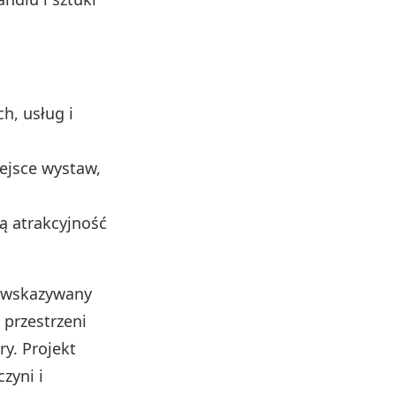
h, usług i
iejsce wystaw,
ją atrakcyjność
 wskazywany
 przestrzeni
ry. Projekt
zyni i