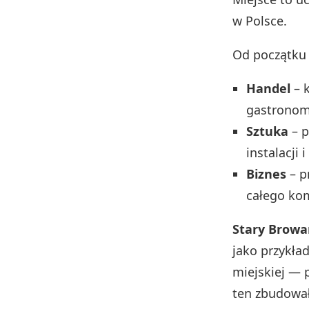
w Polsce.
Od początku 
Handel
– 
gastronomi
Sztuka
– p
instalacji 
Biznes
– p
całego ko
Stary Browa
jako przykła
miejskiej — p
ten zbudował