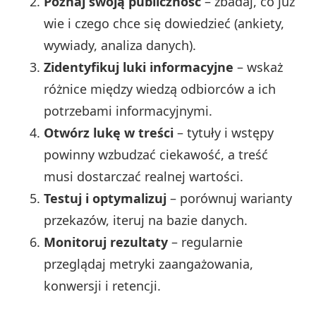
Poznaj swoją publiczność
– zbadaj, co już
wie i czego chce się dowiedzieć (ankiety,
wywiady, analiza danych).
Zidentyfikuj luki informacyjne
– wskaż
różnice między wiedzą odbiorców a ich
potrzebami informacyjnymi.
Otwórz lukę w treści
– tytuły i wstępy
powinny wzbudzać ciekawość, a treść
musi dostarczać realnej wartości.
Testuj i optymalizuj
– porównuj warianty
przekazów, iteruj na bazie danych.
Monitoruj rezultaty
– regularnie
przeglądaj metryki zaangażowania,
konwersji i retencji.