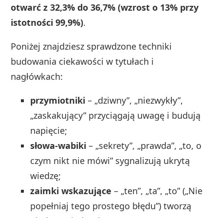
otwarć z 32,3% do 36,7% (wzrost o 13% przy
istotności 99,9%)
.
Poniżej znajdziesz sprawdzone techniki
budowania ciekawości w tytułach i
nagłówkach:
przymiotniki
– „dziwny”, „niezwykły”,
„zaskakujący” przyciągają uwagę i budują
napięcie;
słowa‑wabiki
– „sekrety”, „prawda”, „to, o
czym nikt nie mówi” sygnalizują ukrytą
wiedzę;
zaimki wskazujące
– „ten”, „ta”, „to” („Nie
popełniaj tego prostego błędu”) tworzą