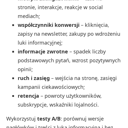
stronie, interakcje, reakcje w social
mediach;
współczynniki konwersji
– kliknięcia,
zapisy na newsletter, zakupy po wdrożeniu
luki informacyjnej;
informacje zwrotne
– spadek liczby
podstawowych pytań, wzrost pozytywnych
opinii;
ruch i zasięg
– wejścia na stronę, zasięgi
kampanii ciekawościowych;
retencja
– powroty użytkowników,
subskrypcje, wskaźniki lojalności.
Wykorzystuj
testy A/B
: porównuj wersje
nagłówków i treści z luką informacyjną i bez