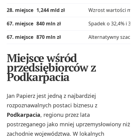
28. miejsce
1,244 mld zł
Wzrost wartości ma
67. miejsce
840 mln zł
Spadek o 32,4% i 39 p
67. miejsce
870 mln zł
Alternatywny szacu
Miejsce wśród
przedsiębiorców z
Podkarpacia
Jan Papierz jest jedną z najbardziej
rozpoznawalnych postaci biznesu z
Podkarpacia
, regionu przez lata
postrzeganego jako mniej uprzemysłowiony niż
zachodnie województwa. W lokalnych