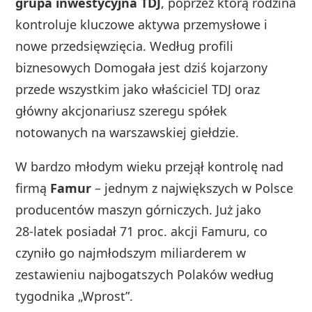
grupa inwestycyjna TDJ
, poprzez którą rodzina
kontroluje kluczowe aktywa przemysłowe i
nowe przedsięwzięcia. Według profili
biznesowych Domogała jest dziś kojarzony
przede wszystkim jako właściciel TDJ oraz
główny akcjonariusz szeregu spółek
notowanych na warszawskiej giełdzie.
W bardzo młodym wieku przejął kontrolę nad
firmą
Famur
– jednym z największych w Polsce
producentów maszyn górniczych. Już jako
28‑latek posiadał 71 proc. akcji Famuru, co
czyniło go najmłodszym miliarderem w
zestawieniu najbogatszych Polaków według
tygodnika „Wprost”.