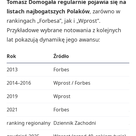
Tomasz Domogała regularnie pojawia się na
listach najbogatszych Polaków
, zarówno w
rankingach „Forbesa”, jak i „Wprost”.
Przykładowe wybrane notowania z kolejnych
lat pokazują dynamikę jego awansu:
Rok
Źródło
Mi
2013
Forbes
10.
2014–2016
Wprost / Forbes
ok.
2019
Wprost
16.
2021
Forbes
21.
ranking regionalny
Dziennik Zachodni
30.