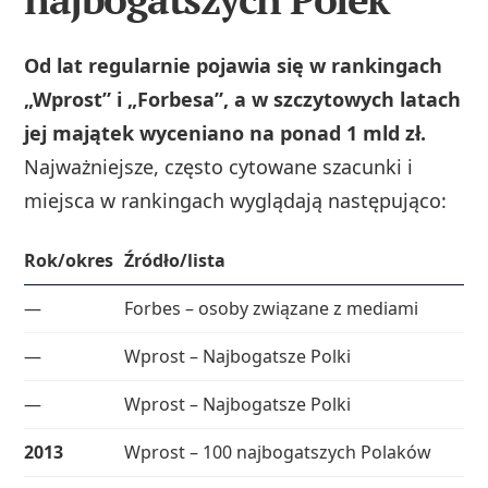
Od lat regularnie pojawia się w rankingach
„Wprost” i „Forbesa”, a w szczytowych latach
jej majątek wyceniano na ponad 1 mld zł.
Najważniejsze, często cytowane szacunki i
miejsca w rankingach wyglądają następująco:
Rok/okres
Źródło/lista
Po
—
Forbes – osoby związane z mediami
39
—
Wprost – Najbogatsze Polki
3.
—
Wprost – Najbogatsze Polki
3.
2013
Wprost – 100 najbogatszych Polaków
19