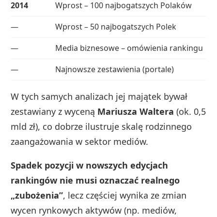
2014
Wprost – 100 najbogatszych Polaków
24
—
Wprost – 50 najbogatszych Polek
10
—
Media biznesowe – omówienia rankingu
6.
—
Najnowsze zestawienia (portale)
15
W tych samych analizach jej majątek bywał
zestawiany z wyceną
Mariusza Waltera
(ok. 0,5
mld zł), co dobrze ilustruje skalę rodzinnego
zaangażowania w sektor mediów.
Spadek pozycji w nowszych edycjach
rankingów nie musi oznaczać realnego
„zubożenia”
, lecz częściej wynika ze zmian
wycen rynkowych aktywów (np. mediów,