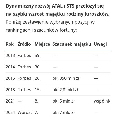
Dynamiczny rozwój ATAL i STS przełożył się
na szybki wzrost majątku rodziny Juroszków.
Poniżej zestawienie wybranych pozycji w
rankingach i szacunków fortuny:
Rok
Źródło
Miejsce
Szacunek majątku
Uwagi
2013
Forbes
59.
—
—
2014
Forbes
30.
—
—
2015
Forbes
26.
ok. 850 mln zł
—
2018
Forbes
15.
ok. 2,8 mld zł
—
2021
—
8.
ok. 5 mld zł
wspólnie 
2024
Wprost
7.
ok. 7 mld zł
—