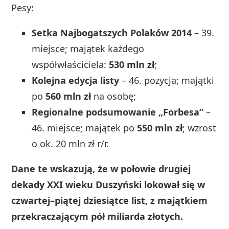
Pesy:
Setka Najbogatszych Polaków 2014
– 39.
miejsce; majątek każdego
współwłaściciela:
530 mln zł
;
Kolejna edycja listy
– 46. pozycja; majątki
po
560 mln zł
na osobę;
Regionalne podsumowanie „Forbesa”
–
46. miejsce; majątek po
550 mln zł
; wzrost
o ok. 20 mln zł r/r.
Dane te wskazują, że w połowie drugiej
dekady XXI wieku Duszyński lokował się w
czwartej–piątej dziesiątce list, z majątkiem
przekraczającym pół miliarda złotych.