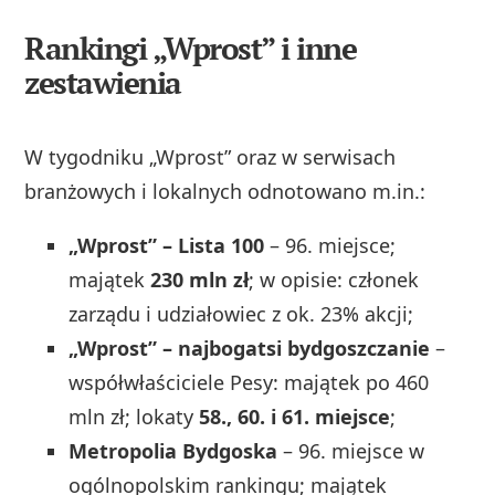
Rankingi „Wprost” i inne
zestawienia
W tygodniku „Wprost” oraz w serwisach
branżowych i lokalnych odnotowano m.in.:
„Wprost” – Lista 100
– 96. miejsce;
majątek
230 mln zł
; w opisie: członek
zarządu i udziałowiec z ok. 23% akcji;
„Wprost” – najbogatsi bydgoszczanie
–
współwłaściciele Pesy: majątek po 460
mln zł; lokaty
58., 60. i 61. miejsce
;
Metropolia Bydgoska
– 96. miejsce w
ogólnopolskim rankingu; majątek