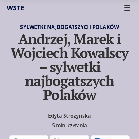
WSTE
SYLWETKI NAJBOGATSZYCH POLAKÓW
Andrzej, Marek i
Wojciech Kowalscy
– sylwetki
najbogatszych
Polaków
Edyta Stróżyńska
5 min. czytania