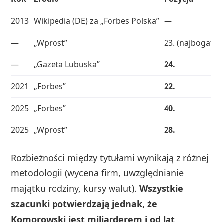
2013
Wikipedia (DE) za „Forbes Polska”
—
—
„Wprost”
23. (najbogatsi 
—
„Gazeta Lubuska”
24.
2021
„Forbes”
22.
2025
„Forbes”
40.
2025
„Wprost”
28.
Rozbieżności między tytułami wynikają z różnej
metodologii (wycena firm, uwzględnianie
majątku rodziny, kursy walut).
Wszystkie
szacunki potwierdzają jednak, że
Komorowski jest miliarderem i od lat