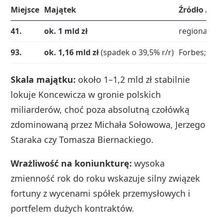
Miejsce
Majątek
Źródło / 
41.
ok. 1 mld zł
regionalny
93.
ok. 1,16 mld zł
(spadek o 39,5% r/r)
Forbes; s
Skala majątku:
około 1–1,2 mld zł stabilnie
lokuje Koncewicza w gronie polskich
miliarderów, choć poza absolutną czołówką
zdominowaną przez Michała Sołowowa, Jerzego
Staraka czy Tomasza Biernackiego.
Wrażliwość na koniunkturę:
wysoka
zmienność rok do roku wskazuje silny związek
fortuny z wycenami spółek przemysłowych i
portfelem dużych kontraktów.