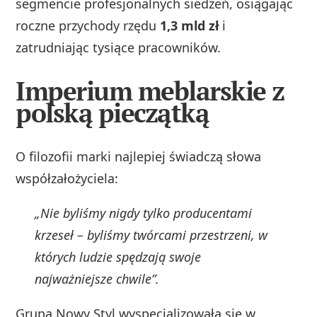
segmencie profesjonalnych siedzeń, osiągając
roczne przychody rzędu
1,3 mld zł
i
zatrudniając tysiące pracowników.
Imperium meblarskie z
polską pieczątką
O filozofii marki najlepiej świadczą słowa
współzałożyciela:
„Nie byliśmy nigdy tylko producentami
krzeseł – byliśmy twórcami przestrzeni, w
których ludzie spędzają swoje
najważniejsze chwile”.
Grupa Nowy Styl wyspecjalizowała się w