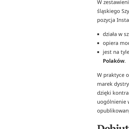
W zestawien
śląskiego Sz
pozycja Insta
działa w 
opiera mo
jest na tyl
Polaków
.
W praktyce o
marek dystry
dzięki kontr
uogólnienie w
opublikowany
Debiut