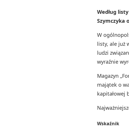
Według list
Szymczyka o
W ogólnopol
listy, ale j
ludzi związa
wyraźnie wyr
Magazyn „For
majątek o w
kapitałowej 
Najważniejsz
Wskaźnik