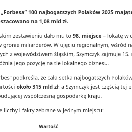
y „Forbesa” 100 najbogatszych Polaków 2025 mająt
szacowano na 1,08 mld zł.
skim zestawieniu dało mu to
98. miejsce
– lokatę w d
uż w gronie miliarderów. W ujęciu regionalnym, wśród 
nych z województwem śląskim, Szymczyk zajmuje 15. 
óżnia jego pozycję na tle lokalnego biznesu.
bes” podkreśla, że cała setka najbogatszych Polakó
artości
około 315 mld zł
, a Szymczyk jest częścią tej e
budującej współczesną gospodarkę kraju.
e liczby i fakty zebrane w jednym miejscu:
Wartość