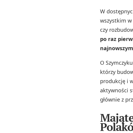
W dostępnych
wszystkim w 
czy rozbudo
po raz pierw
najnowszym 
O Szymczyku 
którzy budow
produkcję i 
aktywności 
głównie z pr
Mająte
Polak