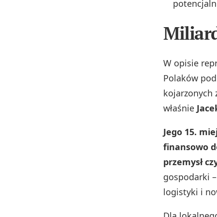
potencjalni
Miliar
W opisie rep
Polaków podk
kojarzonych 
właśnie
Jace
Jego 15. mi
finansowo d
przemysł cz
gospodarki –
logistyki i 
Dla lokalneg