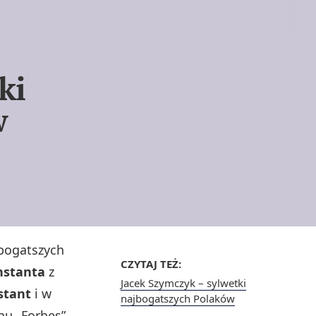
ki
w
jbogatszych
CZYTAJ TEŻ:
nstanta
z
Jacek Szymczyk – sylwetki
stant
i w
najbogatszych Polaków
nu „Forbes”.