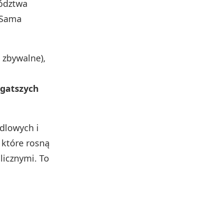
ództwa
 Sama
 zbywalne),
ogatszych
ndlowych i
 które rosną
licznymi. To