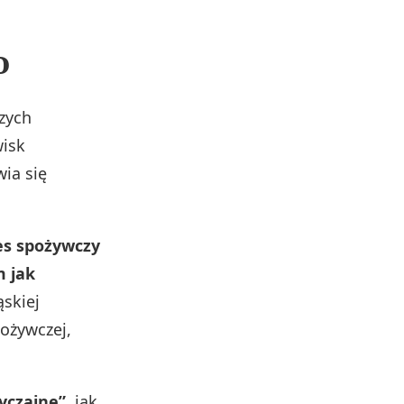
o
szych
wisk
ia się
es spożywczy
m jak
ąskiej
pożywczej,
yczajne”
, jak