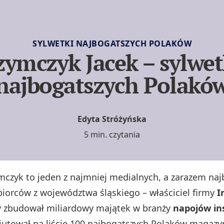
SYLWETKI NAJBOGATSZYCH POLAKÓW
zymczyk Jacek – sylwet
najbogatszych Polakó
Edyta Stróżyńska
5 min. czytania
mczyk to jeden z najmniej medialnych, a zarazem na
biorców z województwa śląskiego – właściciel firmy
I
ry zbudował miliardowy majątek w branży
napojów in
biutował na liście 100 najbogatszych Polaków magazy