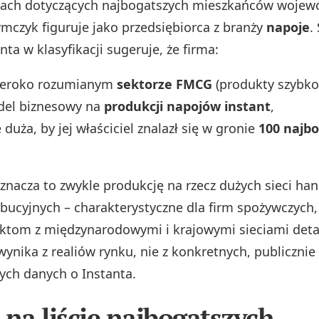
iach dotyczących najbogatszych mieszkańców wojew
ymczyk figuruje jako przedsiębiorca z branży
napoje
.
nta w klasyfikacji sugeruje, że firma:
szeroko rozumianym
sektorze FMCG
(produkty szybko
del biznesowy na
produkcji napojów instant
,
e duża, by jej właściciel znalazł się w gronie
100 najb
znacza to zwykle produkcję na rzecz dużych sieci ha
bucyjnych – charakterystyczne dla firm spożywczych,
aktom z międzynarodowymi i krajowymi sieciami deta
ynika z realiów rynku, nie z konkretnych, publicznie
ch danych o Instanta.
 na liście najbogatszych –