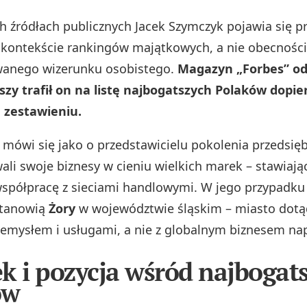
 źródłach publicznych Jacek Szymczyk pojawia się p
kontekście rankingów majątkowych, a nie obecności
wanego wizerunku osobistego.
Magazyn „Forbes” od
szy trafił on na listę najbogatszych Polaków dopie
zestawieniu.
mówi się jako o przedstawicielu pokolenia przedsię
ali swoje biznesy w cieniu wielkich marek – stawiają
współpracę z sieciami handlowymi. W jego przypadk
stanowią
Żory
w województwie śląskim – miasto dotą
zemysłem i usługami, a nie z globalnym biznesem n
k i pozycja wśród najbogat
ów