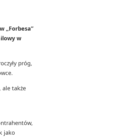
ów „Forbesa”
ilowy w
oczyły próg,
ówce.
 ale także
ontrahentów,
k jako