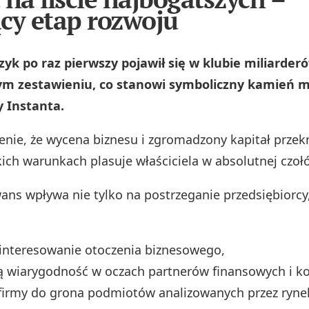
cy etap rozwoju
yk po raz pierwszy pojawił się w klubie miliarder
m zestawieniu, co stanowi symboliczny kamień m
y Instanta.
enie, że wycena biznesu i zgromadzony kapitał przekr
kich warunkach plasuje właściciela w absolutnej czoł
ans wpływa nie tylko na postrzeganie przedsiębiorcy,
interesowanie otoczenia biznesowego,
ą wiarygodność w oczach partnerów finansowych i k
firmy do grona podmiotów analizowanych przez ryne