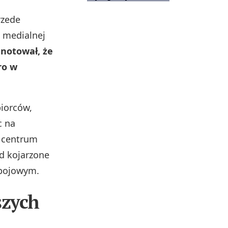
rzede
 medialnej
notował, że
ro w
biorców,
c na
u centrum
d kojarzone
apojowym.
szych