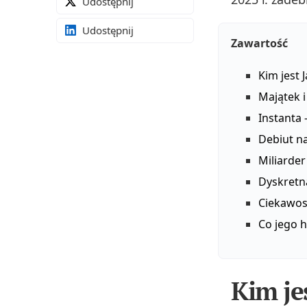
Udostępnij
Udostępnij
Zawartość
Kim jest 
Majątek 
Instanta
Debiut na
Miliarde
Dyskretn
Ciekawost
Co jego 
Kim je