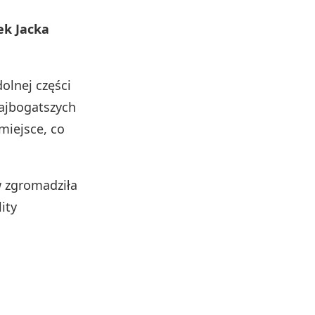
ek Jacka
olnej części
najbogatszych
miejsce, co
w zgromadziła
lity