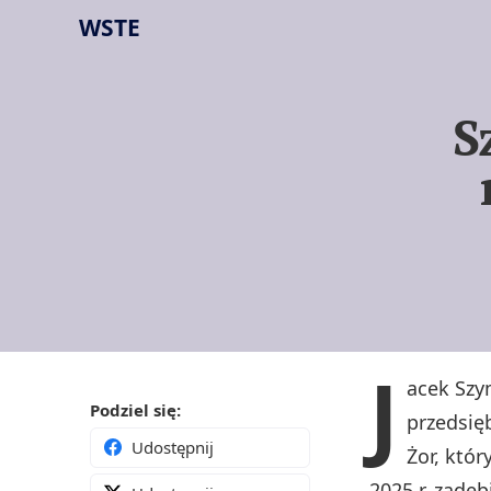
WSTE
S
J
acek Szy
Podziel się:
przedsię
Udostępnij
Żor, któ
2025 r. zade