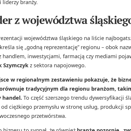
 liderzy branży.
der z województwa śląskieg
rezentacji województwa śląskiego na liście najbogat
reśla się „godną reprezentację” regionu – obok naz
z handlem, inwestycjami, farmacją czy mediami pojaw
k Szymczyk
z sektora napojowego.
ejsce w regionalnym zestawieniu pokazuje, że bizn
orównuje tradycyjnym dla regionu branżom, taki
y handel.
To część szerszego trendu dywersyfikacji śl
 od ciężkiego przemysłu w stronę usług, produkcji s
nowoczesnego przetwórstwa.
o biznesu to sygnał, że również
branże pozornie „zw