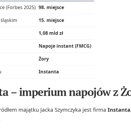
ce (Forbes 2025)
98. miejsce
 śląskim
15. miejsce
1,08 mld zł
Napoje instant (FMCG)
Żory
u
Instanta
ta – imperium napojów z Ż
ódłem majątku Jacka Szymczyka jest firma
Instanta
.