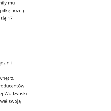
niły mu
piłkę nożną.
się 17
dzin i
wnętrz.
producentów
zej Wodzyński
ował swoją