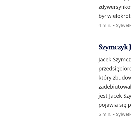
zdywersyfiko
był wielokrot
4 min. ▪
Sylwet
Szymczyk J
Jacek Szymcz
przedsiębiorc
który zbudow
zadebiutował
jest Jacek S
pojawia się 
5 min. ▪
Sylwet