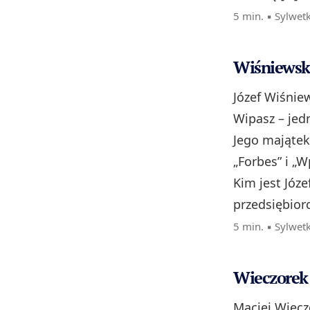
5 min. ▪
Sylwet
Wiśniewski
Józef Wiśnie
Wipasz – jed
Jego majątek 
„Forbes” i „W
Kim jest Józ
przedsiębiorc
5 min. ▪
Sylwet
Wieczorek 
Maciej Wiecz