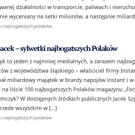
wanej działalności w transporcie, paliwach i nieruch
nie wyceniany na setki milionów, a następnie miliardy
ki najbogatszych polaków
acek – sylwetki najbogatszych Polaków
yk to jeden z najmniej medialnych, a zarazem najbog
ów z województwa śląskiego – właściciel firmy Instan
ał miliardowy majątek w branży napojów instant i w 
 na liście 100 najbogatszych Polaków magazynu „For
zymczyk? W dostępnych źródłach publicznych Jacek S
przede wszystkim w […]
ki najbogatszych polaków