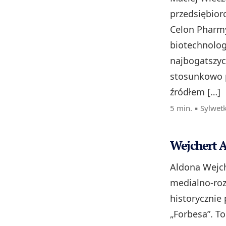
przedsiębior
Celon Pharmy
biotechnolog
najbogatszyc
stosunkowo p
źródłem […]
5 min. ▪
Sylwet
Wejchert A
Aldona Wejch
medialno‑ro
historycznie
„Forbesa”. To