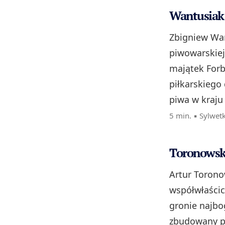
Wantusiak 
Zbigniew Want
piwowarskiej
majątek Forbe
piłkarskiego
piwa w kraju 
5 min. ▪
Sylwet
Toronowski
Artur Torono
współwłaścic
gronie najbo
zbudowany pr