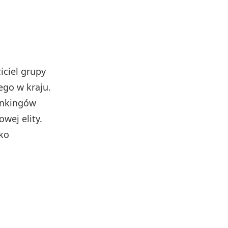
iciel grupy
ego w kraju.
rankingów
wej elity.
ako
h