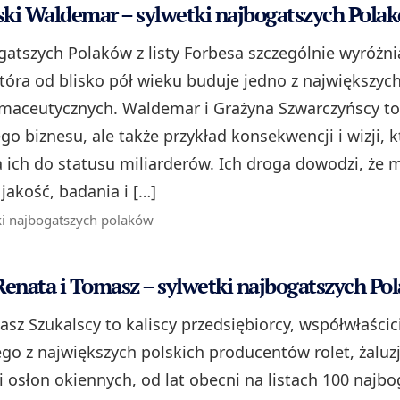
ki Waldemar – sylwetki najbogatszych Pola
atszych Polaków z listy Forbesa szczególnie wyróżni
tóra od blisko pół wieku buduje jedno z największych
maceutycznych. Waldemar i Grażyna Szwarczyńscy to 
go biznesu, ale także przykład konsekwencji i wizji, k
 ich do statusu miliarderów. Ich droga dowodzi, że 
jakość, badania i […]
ki najbogatszych polaków
Renata i Tomasz – sylwetki najbogatszych Po
sz Szukalscy to kaliscy przedsiębiorcy, współwłaścic
go z największych polskich producentów rolet, żaluzj
 i osłon okiennych, od lat obecni na listach 100 najb