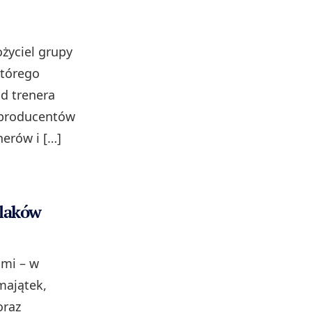
ożyciel grupy
którego
Od trenera
 producentów
nerów i […]
olaków
ami – w
majątek,
oraz