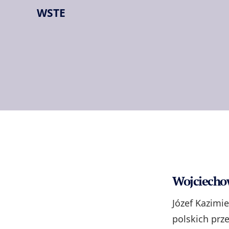
WSTE
Wojciechow
Józef Kazimi
polskich prz