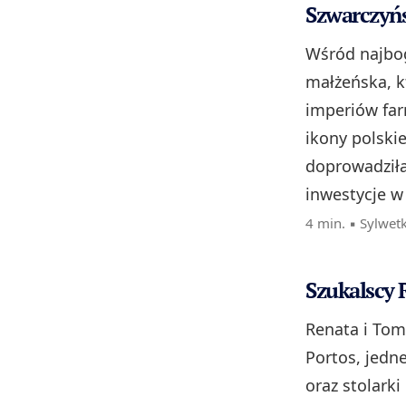
Szwarczyńs
Wśród najbog
małżeńska, k
imperiów far
ikony polskie
doprowadziła
inwestycje w 
4 min. ▪
Sylwet
Szukalscy 
Renata i Toma
Portos, jedne
oraz stolarki