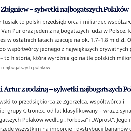
Zbigniew – sylwetki najbogatszych Polaków
usiak to polski przedsiębiorca i miliarder, współzał
 Van Pur oraz jeden z najbogatszych ludzi w Polsce, 
s w ostatnich latach szacuje na ok. 1,7–1,8 mld zł. 
 do współtwórcy jednego z największych prywatnych
– to historia, która wyróżnia go na tle polskich milio
ki najbogatszych polaków
 Artur z rodziną – sylwetki najbogatszych P
wski to przedsiębiorca ze Zgorzelca, współtwórca i
iel grupy Citronex, od lat klasyfikowany – wraz z syn
gatszych Polaków według „Forbesa” i „Wprost”. Jego 
zede wszystkim na imporcie i dystrybucji bananów 