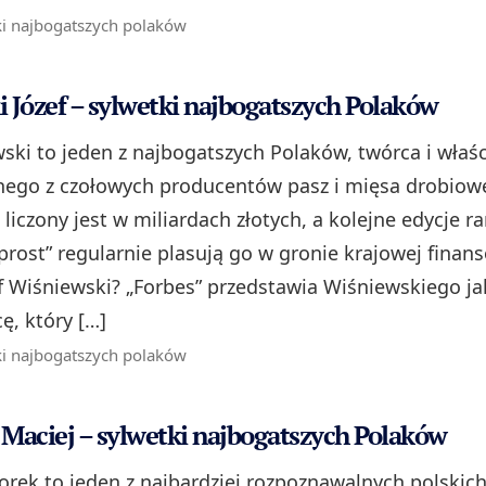
ki najbogatszych polaków
 Józef – sylwetki najbogatszych Polaków
wski to jeden z najbogatszych Polaków, twórca i właśc
nego z czołowych producentów pasz i mięsa drobiow
liczony jest w miliardach złotych, a kolejne edycje 
prost” regularnie plasują go w gronie krajowej finanso
ef Wiśniewski? „Forbes” przedstawia Wiśniewskiego j
ę, który […]
ki najbogatszych polaków
Maciej – sylwetki najbogatszych Polaków
orek to jeden z najbardziej rozpoznawalnych polskic