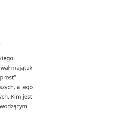
h
w
kiego
ował majątek
prost”
szych, a jego
ch. Kim jest
wywodzącym