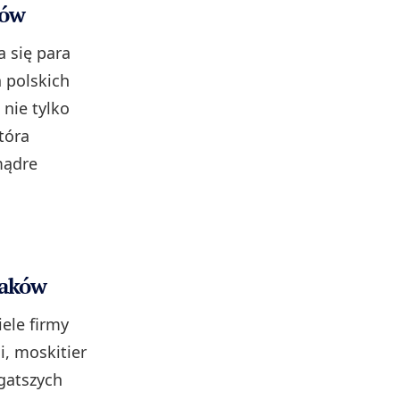
ków
a się para
 polskich
nie tylko
tóra
mądre
laków
iele firmy
i, moskitier
ogatszych