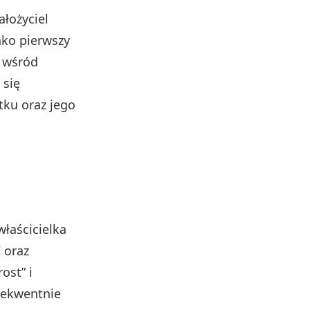
ałożyciel
ako pierwszy
e wśród
 się
tku oraz jego
łaścicielka
 oraz
ost” i
nsekwentnie