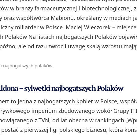
ców w branży farmaceutycznej i biotechnologicznej, z
 oraz współtwórca Mabionu, określany w mediach j
iczny miliarder w Polsce. Maciej Wieczorek – miejsc
h Polaków Na listach najbogatszych Polaków pojawił
óźno, ale od razu zwrócił uwagę skalą wzrostu mają
ki najbogatszych polaków
ldona – sylwetki najbogatszych Polaków
ert to jedna z najbogatszych kobiet w Polsce, współw
zrywkowego imperium zbudowanego wokół Grupy ITI
 powiązanego z TVN, od lat obecna w rankingach „Wpr
 postać z pierwszej ligi polskiego biznesu, która ko