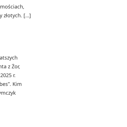
omościach,
 złotych. […]
atszych
ta z Żor,
2025 r.
bes”. Kim
zymczyk