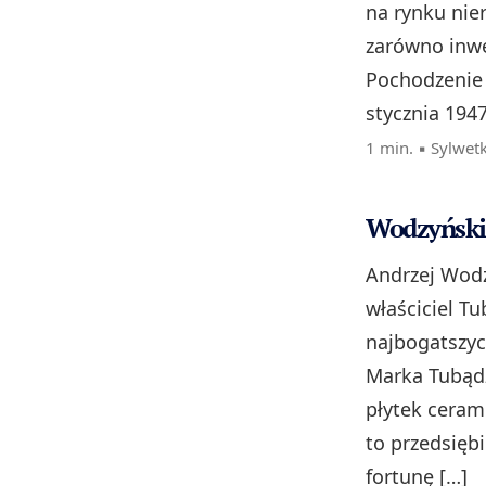
na rynku nie
zarówno inwe
Pochodzenie 
stycznia 1947
1 min. ▪
Sylwet
Wodzyński 
Andrzej Wodz
właściciel T
najbogatszyc
Marka Tubądz
płytek ceram
to przedsięb
fortunę […]