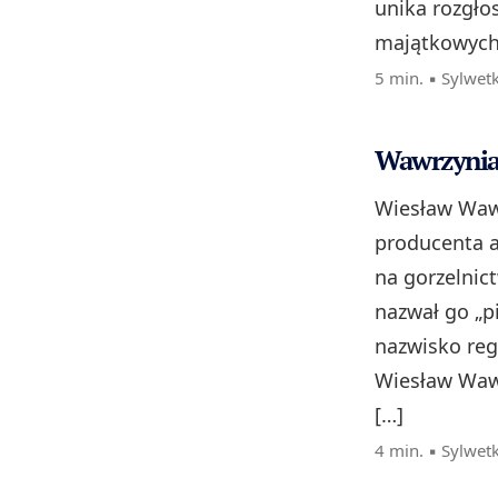
unika rozgłos
majątkowych 
5 min. ▪
Sylwet
Wawrzyniak
Wiesław Wawr
producenta a
na gorzelnic
nazwał go „pi
nazwisko reg
Wiesław Waw
[…]
4 min. ▪
Sylwet