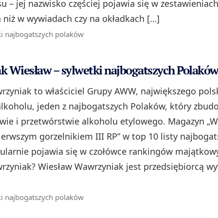
u – jej nazwisko częściej pojawia się w zestawieniac
niż w wywiadach czy na okładkach […]
ki najbogatszych polaków
 Wiesław – sylwetki najbogatszych Polakó
zyniak to właściciel Grupy AWW, największego pols
lkoholu, jeden z najbogatszych Polaków, który zbud
twie i przetwórstwie alkoholu etylowego. Magazyn „W
erwszym gorzelnikiem III RP” w top 10 listy najbogat
ularnie pojawia się w czołówce rankingów majątkowy
rzyniak? Wiesław Wawrzyniak jest przedsiębiorcą 
ki najbogatszych polaków